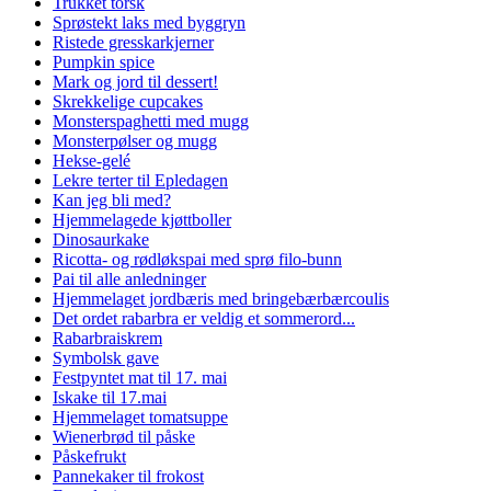
Trukket torsk
Sprøstekt laks med byggryn
Ristede gresskarkjerner
Pumpkin spice
Mark og jord til dessert!
Skrekkelige cupcakes
Monsterspaghetti med mugg
Monsterpølser og mugg
Hekse-gelé
Lekre terter til Epledagen
Kan jeg bli med?
Hjemmelagede kjøttboller
Dinosaurkake
Ricotta- og rødløkspai med sprø filo-bunn
Pai til alle anledninger
Hjemmelaget jordbæris med bringebærbærcoulis
Det ordet rabarbra er veldig et sommerord...
Rabarbraiskrem
Symbolsk gave
Festpyntet mat til 17. mai
Iskake til 17.mai
Hjemmelaget tomatsuppe
Wienerbrød til påske
Påskefrukt
Pannekaker til frokost