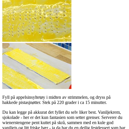
Fyll på appelsinsyltetøy i midten av strimmelen, og dryss på
hakkede pistasjnøtter. Stek på 220 grader i ca 15 minutter.
Du kan legge på akkurat det fyllet du selv liker best. Vaniljekrem,
sjokolade - her er det kun fantasien som setter grenser. Serverer du
wienerstengene pent kuttet på skrå, sammen med en kule god
vaniljeis og litt friske bær - ja da har du en deilig festdessert som har