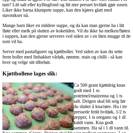
tam? Litt salt eller kyllingfond og litt mer presset hvitløk gjør susen.
Liker ikke barna klumpete suppe, kan den kjøres glatt med
stavmikser nå.
Mange barn liker en mildere suppe, og da kan man gjerne ha i litt
fløte eller melk på slutten av koketiden. Vil du ikke ha melken/fløten
i suppen, kan den gjerne serveres ved siden av i en liten mugge til de
som vil ha.
Server med pastafigurer og kjøttboller. Ved siden av kan du sette
frem boller med finhakket vårløk, rømme, mais og chilli - så kan
hver og velge sitt tilbehør.
Kjøttbollene lages slik:
Ca 500 gram kjøttdeig knas
godt med 1 ss
potetmel/maizenna og 1 ts
salt. Deigen skal bli seig før
du slutter å kna/røre. Ha i tre
pressede fedd hvitløk, 1/2 ts
pepper, 1 ts oregano og 1 dl
kaldt vann. Kna godt
sammen. Ha så i 1 dl vann til.