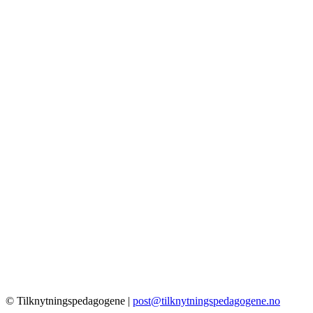
© Tilknytningspedagogene |
post@tilknytningspedagogene.no