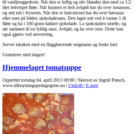
til vaniljeeggedosis. Når den er luftig og stiv blandes den med ca 1/2
liter lettvispet fløte. Når bunnen er helt avkjølt har du over ismassen,
og sett rett i fryseren. Når den er halvstivnet har du over bærsaus
eller som på bildet; sjokoladesaus. Den laget sett ved å varme 1 dl
fløte og ha i 100 gram hakket sjokolade. La sjokoladen smelte, og
rør sammen til en fyldig saus. Avkjøl, og ha over isen. Dette kan
også gjøres ved servereing.
Server iskaken med en flaggbærende seigmann og friske bær.
Gratulerer med dagen!
Hjemmelaget tomatsuppe
Opprettet torsdag 04. april 2013 00:00
|
Skrevet av Ingrid Prøsch,
www.tilknytningspedagogene.no
|
Utskrift
|
E-post