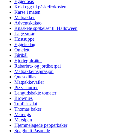
Eggedosis
Kokt egg til påskefrokosten
Karse i maten
Matpakker
Adventskakao
Knaskete spøkelser til Halloween
Lage smør
Høstsuppe
Eggets dag
Omelett
Fårikål
Hjertegulrøtter
Rabarbra- og jordbærpai
Matpakkeinspirasjon
Quesedillas
Matpakkevafler
Pizzasnurrer
Langtidsbakte tomater
Brownies
Tunfisksalat
Thomas baker
Marengs
Marsipan
Hjemmelagede pepperkaker
Spaghetti Pasquale