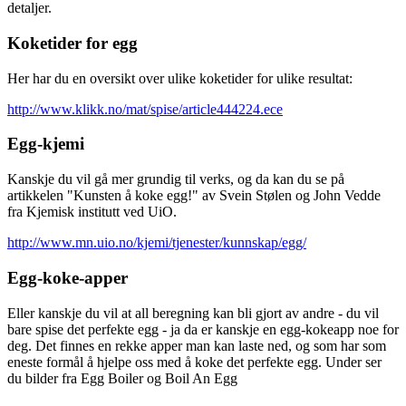
detaljer.
Koketider for egg
Her har du en oversikt over ulike koketider for ulike resultat:
http://www.klikk.no/mat/spise/article444224.ece
Egg-kjemi
Kanskje du vil gå mer grundig til verks, og da kan du se på
artikkelen "Kunsten å koke egg!" av Svein Stølen og John Vedde
fra Kjemisk institutt ved UiO.
http://www.mn.uio.no/kjemi/tjenester/kunnskap/egg/
Egg-koke-apper
Eller kanskje du vil at all beregning kan bli gjort av andre - du vil
bare spise det perfekte egg - ja da er kanskje en egg-kokeapp noe for
deg. Det finnes en rekke apper man kan laste ned, og som har som
eneste formål å hjelpe oss med å koke det perfekte egg. Under ser
du bilder fra Egg Boiler og Boil An Egg