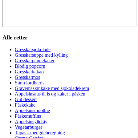
Alle retter
Gresskarsjokolade
Gresskarsuppe med kylling
Gresskarpannekaker
Blodig popcorn
Gresskarkakao
Gresskarmos
Sunn jordbæris
Gravemaskinkake med sjokoladekrem
Appelsinsaus til is og kaker i påsken
Gul dessert
Påskekake
Appelsinsmoothie
Påskemuffins
Appelsinsyltetøy
Vegetarburger
Tapas - mengdeberegning