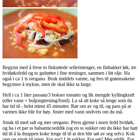
Begynn med å frese to finkuttede selleristenger, en finhakket løk, tre
hvitløksfedd og to gulrøtter i fine terninger, sammen i litt olje. Ha
også i ca 1 ts oregano. Bruk middels varme, og fres til grønnsakene
begynner å mykne, men de skal ikke ta farge.
Hell i ca 1 liter passata/3 bokser tomater og lik mengde kyllingkraft
(eller vann + buljongterning/fond). La så alt koke så lenge som du
har tid til - helst minst 45 minutter. Rør om av og til, og pass på at
varmen ikke blir for høy. Juster med vann undveis om du må.
Smak til med salt og mer oregano. Press gjerne i noen fedd hvitløk,
og ha i et par ss balsamicoeddik (og en ss sukker om du ikke har hatt
tid til å la dsuppen koke lenge til til at den blir søt av seg selv). Kok
opp og smak til igjen. For sur? Litt sukker. For søt? Mer eddik. For