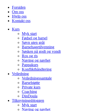
Forsiden
Om oss
Hjelp oss
Kontakt oss
Kurs
Myk start
Fødsel og barsel
Søvn uten gråt
Barnehagetilvenning
Søsken på godt og vondt
Ros og ris
Næring og nærhet
Pappakurs
Konflikthåndtering
Veiledning
Veiledningssamtale
Barselstøtte
Private kurs
Coaching
DinDoula
Tilknytningsbloggen
Myk start
Næring og nærhet