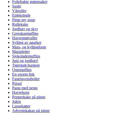
Foliebakte grønnsaker
Sushi
Vårruller
Eplekringle
Pimp my soup
Rullekake
Jordbær og skyr
Gresskarmuffins
Havregrøtvafler
Sylting av agurker
Mais- og kyllingform
Maispletter
Sjokolademuffins
Juni og jordbær!
Tigergutt-burgere
Ostemuffins
En enorm fisk
Fastelavensboller
Pizza!
Pasta med pesto
Havrehorn
Pepperkake på pinne
Juleis
Lussekatter
Adventskakao på pinne