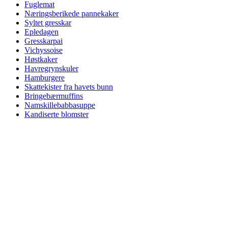
Fuglemat
Næringsberikede pannekaker
Syltet gresskar
Epledagen
Gresskarpai
Vichyssoise
Høstkaker
Havregrynskuler
Hamburgere
Skattekister fra havets bunn
Bringebærmuffins
Namskillebabbasuppe
Kandiserte blomster