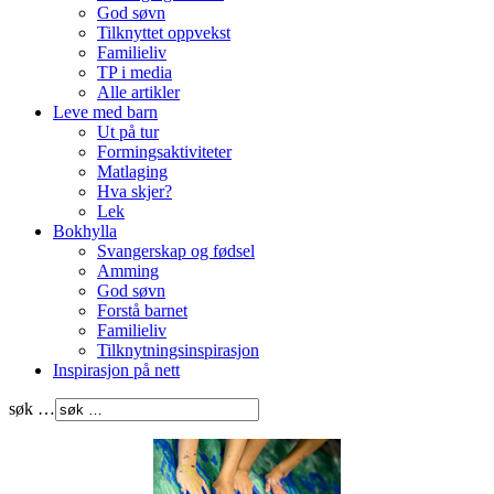
God søvn
Tilknyttet oppvekst
Familieliv
TP i media
Alle artikler
Leve med barn
Ut på tur
Formingsaktiviteter
Matlaging
Hva skjer?
Lek
Bokhylla
Svangerskap og fødsel
Amming
God søvn
Forstå barnet
Familieliv
Tilknytningsinspirasjon
Inspirasjon på nett
søk …