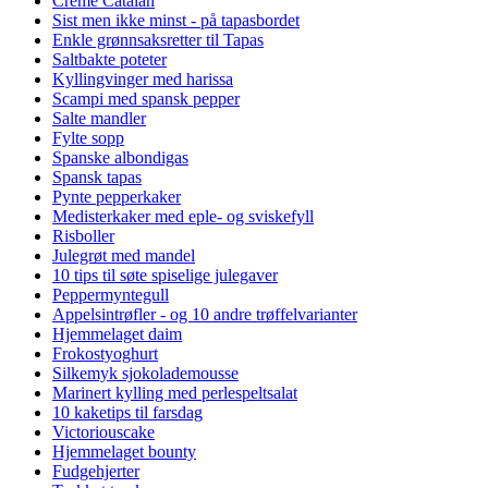
Creme Catalan
Sist men ikke minst - på tapasbordet
Enkle grønnsaksretter til Tapas
Saltbakte poteter
Kyllingvinger med harissa
Scampi med spansk pepper
Salte mandler
Fylte sopp
Spanske albondigas
Spansk tapas
Pynte pepperkaker
Medisterkaker med eple- og sviskefyll
Risboller
Julegrøt med mandel
10 tips til søte spiselige julegaver
Peppermyntegull
Appelsintrøfler - og 10 andre trøffelvarianter
Hjemmelaget daim
Frokostyoghurt
Silkemyk sjokolademousse
Marinert kylling med perlespeltsalat
10 kaketips til farsdag
Victoriouscake
Hjemmelaget bounty
Fudgehjerter