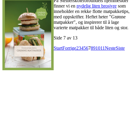
På Steinerskoleforbundets hjemmesider
finner vi en
nydelig liten brosjyre
som
inneholder en rekke flotte matpakketips,
med oppskrifter. Heftet heter "Grønne
matpakker", og inspirerer til å lage
varierte matpakker til både liten og stor.
Side 7 av 13
Start
Forrige
2
3
4
5
6
7
8
9
10
11
Neste
Siste