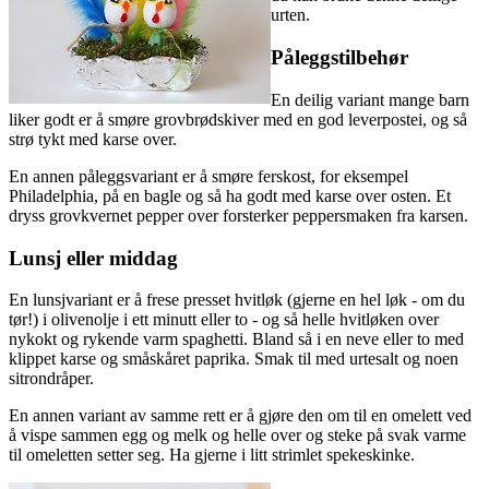
urten.
Påleggstilbehør
En deilig variant mange barn
liker godt er å smøre grovbrødskiver med en god leverpostei, og så
strø tykt med karse over.
En annen påleggsvariant er å smøre ferskost, for eksempel
Philadelphia, på en bagle og så ha godt med karse over osten. Et
dryss grovkvernet pepper over forsterker peppersmaken fra karsen.
Lunsj eller middag
En lunsjvariant er å frese presset hvitløk (gjerne en hel løk - om du
tør!) i olivenolje i ett minutt eller to - og så helle hvitløken over
nykokt og rykende varm spaghetti. Bland så i en neve eller to med
klippet karse og småskåret paprika. Smak til med urtesalt og noen
sitrondråper.
En annen variant av samme rett er å gjøre den om til en omelett ved
å vispe sammen egg og melk og helle over og steke på svak varme
til omeletten setter seg. Ha gjerne i litt strimlet spekeskinke.