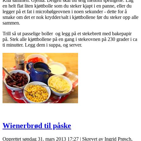
Kna sammen. Gjenta. Deigen skal bli seig mellom speingene. Lag
en helt flat liten kjøttbolle som du steker kjapt i en panne, eller du
legger på et fat i microbølgeovnen i noen sekunder - dette for å
smake om det er nok krydder/salt i kjøttbollene før du steker opp alle
sammen.
Trill så ut passelige boller og legg på et stekebrett med bakepapir
på. Stek alle kjøttbollene på en gang i stekeovnen på 230 grader i ca
ti minutter. Legg dem i suppa, og server.
Wienerbrød til påske
Opprettet søndag 31. mars 2013 17:27
|
Skrevet av Ingrid Prøsch,