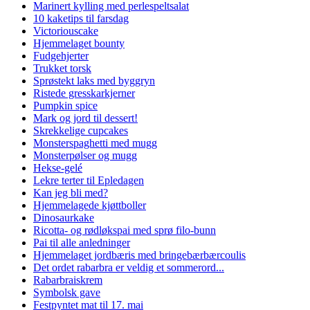
Marinert kylling med perlespeltsalat
10 kaketips til farsdag
Victoriouscake
Hjemmelaget bounty
Fudgehjerter
Trukket torsk
Sprøstekt laks med byggryn
Ristede gresskarkjerner
Pumpkin spice
Mark og jord til dessert!
Skrekkelige cupcakes
Monsterspaghetti med mugg
Monsterpølser og mugg
Hekse-gelé
Lekre terter til Epledagen
Kan jeg bli med?
Hjemmelagede kjøttboller
Dinosaurkake
Ricotta- og rødløkspai med sprø filo-bunn
Pai til alle anledninger
Hjemmelaget jordbæris med bringebærbærcoulis
Det ordet rabarbra er veldig et sommerord...
Rabarbraiskrem
Symbolsk gave
Festpyntet mat til 17. mai