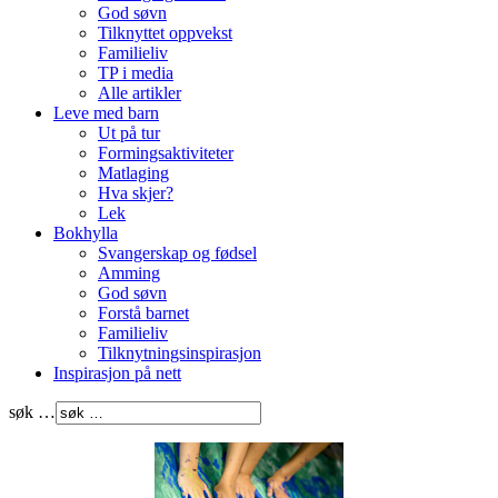
God søvn
Tilknyttet oppvekst
Familieliv
TP i media
Alle artikler
Leve med barn
Ut på tur
Formingsaktiviteter
Matlaging
Hva skjer?
Lek
Bokhylla
Svangerskap og fødsel
Amming
God søvn
Forstå barnet
Familieliv
Tilknytningsinspirasjon
Inspirasjon på nett
søk …