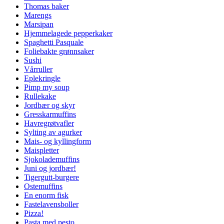
Thomas baker
Marengs
Marsipan
Hjemmelagede pepperkaker
Spaghetti Pasquale
Foliebakte grønnsaker
Sushi
Vårruller
Eplekringle
Pimp my soup
Rullekake
Jordbær og skyr
Gresskarmuffins
Havregrøtvafler
Sylting av agurker
Mais- og kyllingform
Maispletter
Sjokolademuffins
Juni og jordbær!
Tigergutt-burgere
Ostemuffins
En enorm fisk
Fastelavensboller
Pizza!
Pasta med pesto