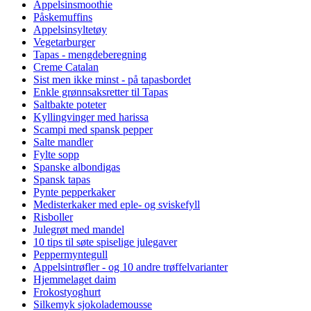
Appelsinsmoothie
Påskemuffins
Appelsinsyltetøy
Vegetarburger
Tapas - mengdeberegning
Creme Catalan
Sist men ikke minst - på tapasbordet
Enkle grønnsaksretter til Tapas
Saltbakte poteter
Kyllingvinger med harissa
Scampi med spansk pepper
Salte mandler
Fylte sopp
Spanske albondigas
Spansk tapas
Pynte pepperkaker
Medisterkaker med eple- og sviskefyll
Risboller
Julegrøt med mandel
10 tips til søte spiselige julegaver
Peppermyntegull
Appelsintrøfler - og 10 andre trøffelvarianter
Hjemmelaget daim
Frokostyoghurt
Silkemyk sjokolademousse