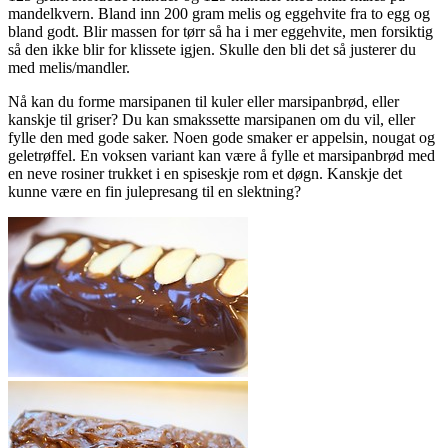
mandelkvern. Bland inn 200 gram melis og eggehvite fra to egg og
bland godt. Blir massen for tørr så ha i mer eggehvite, men forsiktig
så den ikke blir for klissete igjen. Skulle den bli det så justerer du
med melis/mandler.
Nå kan du forme marsipanen til kuler eller marsipanbrød, eller
kanskje til griser? Du kan smakssette marsipanen om du vil, eller
fylle den med gode saker. Noen gode smaker er appelsin, nougat og
geletrøffel. En voksen variant kan være å fylle et marsipanbrød med
en neve rosiner trukket i en spiseskje rom et døgn. Kanskje det
kunne være en fin julepresang til en slektning?