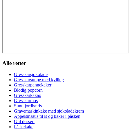
Alle retter
Gresskarsjokolade
Gresskarsuppe med kylling
Gresskarpannekaker
Blodig popcorn
Gresskarkakao
Gresskarmos
Sunn jordbæris
Gravemaskinkake med sjokoladekrem
Appelsinsaus til is og kaker i påsken
Gul dessert
Påskekake