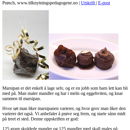
Prøsch, www.tilknytningspedagogene.no
|
Utskrift
|
E-post
Marsipan er det enkelt å lage selv, og er en jobb som barn lett kan bli
med på. Man maler mandler og har i melis og eggehviten, og knar
sammen til marsipan.
Hvor søt man liker marsipanen varierer, og hvor grov man liker den
varierer det også. Vi anbefaler å prøve seg frem, og starte sånn midt
på treet et sted. Denne oppskriften er god:
125 gram skoldede mander og 125 mandler med skall males på