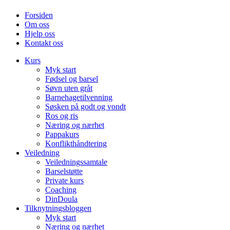
Forsiden
Om oss
Hjelp oss
Kontakt oss
Kurs
Myk start
Fødsel og barsel
Søvn uten gråt
Barnehagetilvenning
Søsken på godt og vondt
Ros og ris
Næring og nærhet
Pappakurs
Konflikthåndtering
Veiledning
Veiledningssamtale
Barselstøtte
Private kurs
Coaching
DinDoula
Tilknytningsbloggen
Myk start
Næring og nærhet