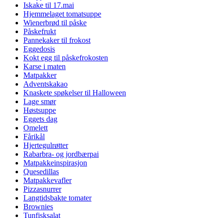
Iskake til 17.mai
Hjemmelaget tomatsuppe
Wienerbrød til påske
Påskefrukt
Pannekaker til frokost
Eggedosis
Kokt egg til påskefrokosten
Karse i maten
Matpakker
Adventskakao
Knaskete spøkelser til Halloween
Lage smør
Høstsuppe
Eggets dag
Omelett
Fårikål
Hjertegulrøtter
Rabarbra- og jordbærpai
Matpakkeinspirasjon
Quesedillas
Matpakkevafler
Pizzasnurrer
Langtidsbakte tomater
Brownies
Tunfisksalat