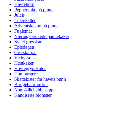
Havrehorn
Pepperkake på pinne
Juleis
Lussekatter
Adventskakao på pinne
Fuglemat
Næringsberikede pannekaker
Syltet gresskar
Epledagen
Gresskarpai
Vichyssoise
Høstkaker
Havregrynskuler
Hamburgere
Skattekister fra havets bunn
Bringebærmuffins
Namskillebabbasuppe
Kandiserte blomster