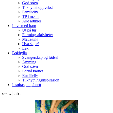
God søvn
Tilknyttet oppvekst
Familieliv
TP i media
Alle artikler
Leve med barn
Ut på tur
Formingsaktiviteter
Matlaging
Hva skjer?
Lek
Bokhylla
Svangerskap og fødsel
Amming
God søvn
Forstå barnet
Familieliv
Tilknytningsinspirasjon
Inspirasjon på nett
søk …