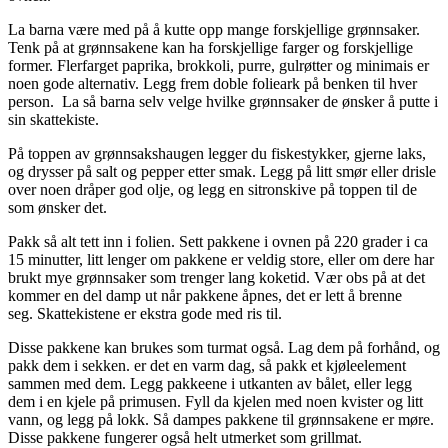
La barna være med på å kutte opp mange forskjellige grønnsaker.
Tenk på at grønnsakene kan ha forskjellige farger og forskjellige
former. Flerfarget paprika, brokkoli, purre, gulrøtter og minimais er
noen gode alternativ. Legg frem doble folieark på benken til hver
person. La så barna selv velge hvilke grønnsaker de ønsker å putte i
sin skattekiste.
På toppen av grønnsakshaugen legger du fiskestykker, gjerne laks,
og drysser på salt og pepper etter smak. Legg på litt smør eller drisle
over noen dråper god olje, og legg en sitronskive på toppen til de
som ønsker det.
Pakk så alt tett inn i folien. Sett pakkene i ovnen på 220 grader i ca
15 minutter, litt lenger om pakkene er veldig store, eller om dere har
brukt mye grønnsaker som trenger lang koketid. Vær obs på at det
kommer en del damp ut når pakkene åpnes, det er lett å brenne
seg. Skattekistene er ekstra gode med ris til.
Disse pakkene kan brukes som turmat også. Lag dem på forhånd, og
pakk dem i sekken. er det en varm dag, så pakk et kjøleelement
sammen med dem. Legg pakkeene i utkanten av bålet, eller legg
dem i en kjele på primusen. Fyll da kjelen med noen kvister og litt
vann, og legg på lokk. Så dampes pakkene til grønnsakene er møre.
Disse pakkene fungerer også helt utmerket som grillmat.