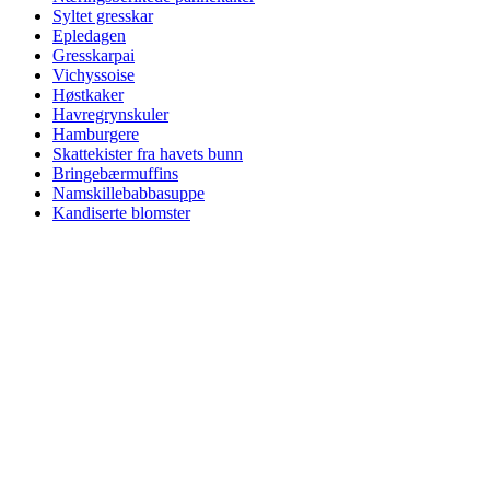
Syltet gresskar
Epledagen
Gresskarpai
Vichyssoise
Høstkaker
Havregrynskuler
Hamburgere
Skattekister fra havets bunn
Bringebærmuffins
Namskillebabbasuppe
Kandiserte blomster