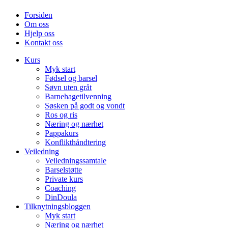
Forsiden
Om oss
Hjelp oss
Kontakt oss
Kurs
Myk start
Fødsel og barsel
Søvn uten gråt
Barnehagetilvenning
Søsken på godt og vondt
Ros og ris
Næring og nærhet
Pappakurs
Konflikthåndtering
Veiledning
Veiledningssamtale
Barselstøtte
Private kurs
Coaching
DinDoula
Tilknytningsbloggen
Myk start
Næring og nærhet