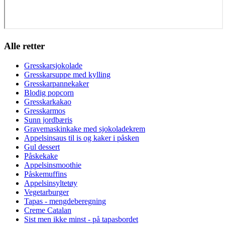
Alle retter
Gresskarsjokolade
Gresskarsuppe med kylling
Gresskarpannekaker
Blodig popcorn
Gresskarkakao
Gresskarmos
Sunn jordbæris
Gravemaskinkake med sjokoladekrem
Appelsinsaus til is og kaker i påsken
Gul dessert
Påskekake
Appelsinsmoothie
Påskemuffins
Appelsinsyltetøy
Vegetarburger
Tapas - mengdeberegning
Creme Catalan
Sist men ikke minst - på tapasbordet