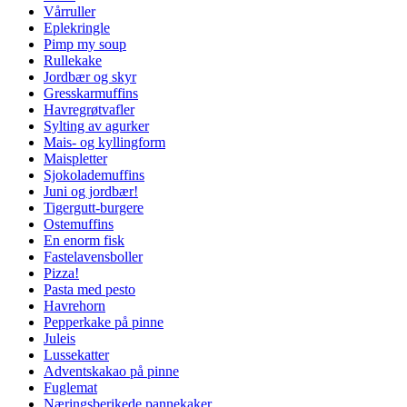
Vårruller
Eplekringle
Pimp my soup
Rullekake
Jordbær og skyr
Gresskarmuffins
Havregrøtvafler
Sylting av agurker
Mais- og kyllingform
Maispletter
Sjokolademuffins
Juni og jordbær!
Tigergutt-burgere
Ostemuffins
En enorm fisk
Fastelavensboller
Pizza!
Pasta med pesto
Havrehorn
Pepperkake på pinne
Juleis
Lussekatter
Adventskakao på pinne
Fuglemat
Næringsberikede pannekaker