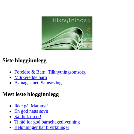
Siste blogginnlegg
Foreldre & Barn: Tilknytningsomsorg
Mørkeredde barn
A-magasinet: Samsoving
Mest leste blogginnlegg
Ikke gå, Mamma!
En god natts søvn
Så flink du er!
Ti råd for god barnehagetilvenning
Belønninger har bivirkninger