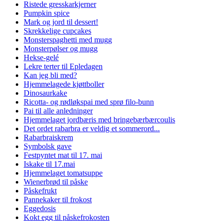
Ristede gresskarkjerner
Pumpkin spice
Mark og jord til dessert!
Skrekkelige cupcakes
Monsterspaghetti med mugg
Monsterpølser og mugg
Hekse-gelé
Lekre terter til Epledagen
Kan jeg bli med?
Hjemmelagede kjøttboller
Dinosaurkake
Ricotta- og rødløkspai med sprø filo-bunn
Pai til alle anledninger
Hjemmelaget jordbæris med bringebærbærcoulis
Det ordet rabarbra er veldig et sommerord...
Rabarbraiskrem
Symbolsk gave
Festpyntet mat til 17. mai
Iskake til 17.mai
Hjemmelaget tomatsuppe
Wienerbrød til påske
Påskefrukt
Pannekaker til frokost
Eggedosis
Kokt egg til påskefrokosten