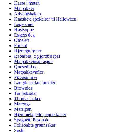
Karse i maten
Matpakker
Adventskakao
Knaskete spøkelser til Halloween
Lage smør
Høstsuppe
Eggets dag
Omelett
Fårikål
Hjertegulrøtter
Rabarbra- og jordbærpai
Matpakkeinspirasjon
Quesedillas
Matpakkevafler
Pizzasnurrer
Langtidsbakte tomater
Brownies
Tunfisksalat
Thomas baker
Marengs
Marsipan
Hjemmelagede pepperkaker
Spaghetti Pasquale
Foliebakte grønnsaker
Sushi