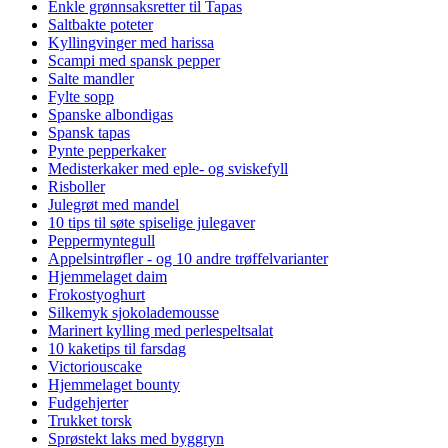
Enkle grønnsaksretter til Tapas
Saltbakte poteter
Kyllingvinger med harissa
Scampi med spansk pepper
Salte mandler
Fylte sopp
Spanske albondigas
Spansk tapas
Pynte pepperkaker
Medisterkaker med eple- og sviskefyll
Risboller
Julegrøt med mandel
10 tips til søte spiselige julegaver
Peppermyntegull
Appelsintrøfler - og 10 andre trøffelvarianter
Hjemmelaget daim
Frokostyoghurt
Silkemyk sjokolademousse
Marinert kylling med perlespeltsalat
10 kaketips til farsdag
Victoriouscake
Hjemmelaget bounty
Fudgehjerter
Trukket torsk
Sprøstekt laks med byggryn