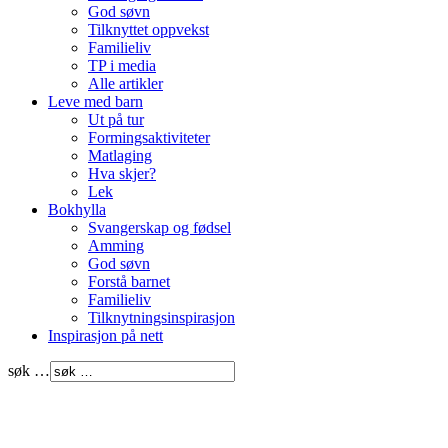
God søvn
Tilknyttet oppvekst
Familieliv
TP i media
Alle artikler
Leve med barn
Ut på tur
Formingsaktiviteter
Matlaging
Hva skjer?
Lek
Bokhylla
Svangerskap og fødsel
Amming
God søvn
Forstå barnet
Familieliv
Tilknytningsinspirasjon
Inspirasjon på nett
søk …