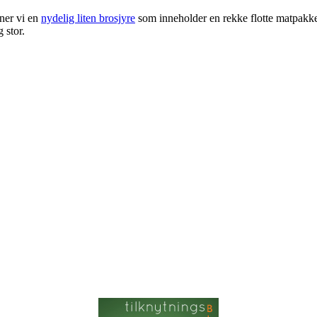
ner vi en
nydelig liten brosjyre
som inneholder en rekke flotte matpakket
g stor.