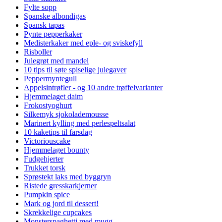
Fylte sopp
Spanske albondigas
Spansk tapas
Pynte pepperkaker
Medisterkaker med eple- og sviskefyll
Risboller
Julegrøt med mandel
10 tips til søte spiselige julegaver
Peppermyntegull
Appelsintrøfler - og 10 andre trøffelvarianter
Hjemmelaget daim
Frokostyoghurt
Silkemyk sjokolademousse
Marinert kylling med perlespeltsalat
10 kaketips til farsdag
Victoriouscake
Hjemmelaget bounty
Fudgehjerter
Trukket torsk
Sprøstekt laks med byggryn
Ristede gresskarkjerner
Pumpkin spice
Mark og jord til dessert!
Skrekkelige cupcakes
Monsterspaghetti med mugg