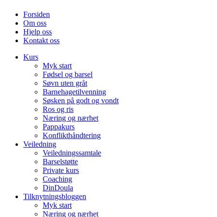
Forsiden
Om oss
Hjelp oss
Kontakt oss
Kurs
Myk start
Fødsel og barsel
Søvn uten gråt
Barnehagetilvenning
Søsken på godt og vondt
Ros og ris
Næring og nærhet
Pappakurs
Konflikthåndtering
Veiledning
Veiledningssamtale
Barselstøtte
Private kurs
Coaching
DinDoula
Tilknytningsbloggen
Myk start
Næring og nærhet