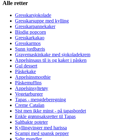
Alle retter
Gresskarsjokolade
Gresskarsuppe med kylling
Gresskarpannekaker
Blodig popcorn
Gresskarkakao
Gresskarmos
Sunn jordbæris
Gravemaskinkake med sjokoladekrem
Appelsinsaus til is og kaker i påsken
Gul dessert
Påskekake
Appelsinsmoothie
Påskemuffins
Appelsinsyltetøy
Vegetarburger
Tapas - mengdeberegning
Creme Catalan
Sist men ikke minst - på tapasbordet
Enkle grønnsaksretter til Tapas
Saltbakte poteter
Kyllingvinger med harissa
Scampi med spansk pepper
Salte mandler