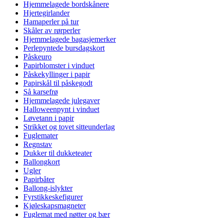
Hjemmelagede bordskånere
Hjertegirlander
Hamaperler på tur
Skåler av rørperler
Hjemmelagede bagasjemerker
Perlepyntede bursdagskort
Påskeuro
Papirblomster i vinduet
Påskekyllinger i papir
Papirskål til påskegodt
Så karsefrø
Hjemmelagede julegaver
Halloweenpynt i vinduet
Løvetann i papir
Strikket og tovet sitteunderlag
Fuglemater
Regnstav
Dukker til dukketeater
Ballongkort
Ugler
Papirbåter
Ballong-islykter
Fyrstikkeskefigurer
Kjøleskapsmagneter
Fuglemat med nøtter og bær