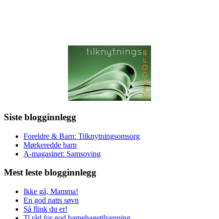
Siste blogginnlegg
Foreldre & Barn: Tilknytningsomsorg
Mørkeredde barn
A-magasinet: Samsoving
Mest leste blogginnlegg
Ikke gå, Mamma!
En god natts søvn
Så flink du er!
Ti råd for god barnehagetilvenning