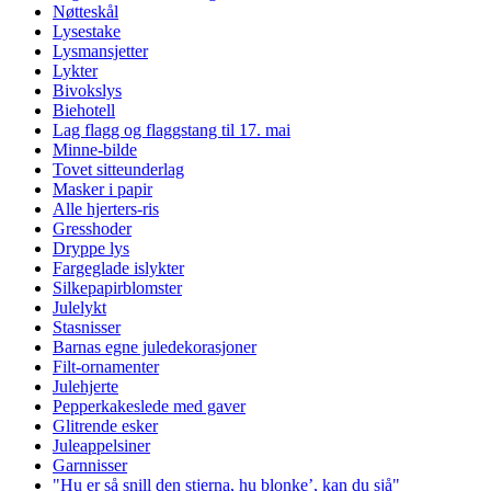
Nøtteskål
Lysestake
Lysmansjetter
Lykter
Bivokslys
Biehotell
Lag flagg og flaggstang til 17. mai
Minne-bilde
Tovet sitteunderlag
Masker i papir
Alle hjerters-ris
Gresshoder
Dryppe lys
Fargeglade islykter
Silkepapirblomster
Julelykt
Stasnisser
Barnas egne juledekorasjoner
Filt-ornamenter
Julehjerte
Pepperkakeslede med gaver
Glitrende esker
Juleappelsiner
Garnnisser
"Hu er så snill den stjerna, hu blonke’, kan du sjå"