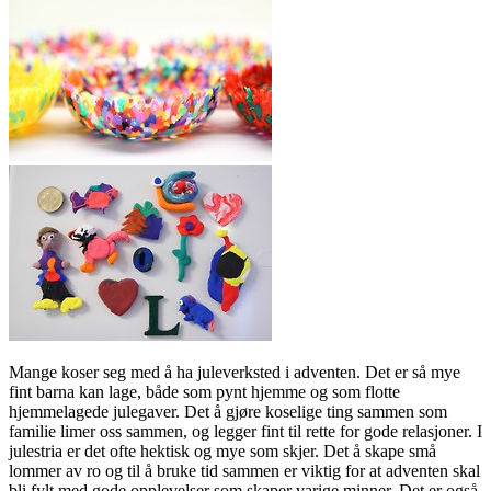
Mange koser seg med å ha juleverksted i adventen. Det er så mye
fint barna kan lage, både som pynt hjemme og som flotte
hjemmelagede julegaver. Det å gjøre koselige ting sammen som
familie limer oss sammen, og legger fint til rette for gode relasjoner. I
julestria er det ofte hektisk og mye som skjer. Det å skape små
lommer av ro og til å bruke tid sammen er viktig for at adventen skal
bli fylt med gode opplevelser som skaper varige minner. Det er også