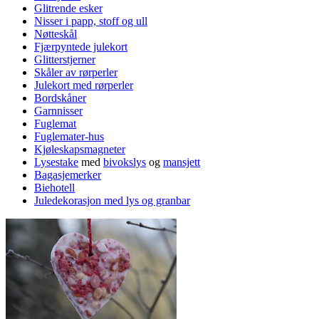
Glitrende esker
Nisser i papp, stoff og ull
Nøtteskål
Fjærpyntede julekort
Glitterstjerner
Skåler av rørperler
Julekort med rørperler
Bordskåner
Garnnisser
Fuglemat
Fuglemater-hus
Kjøleskapsmagneter
Lysestake
med
bivokslys
og
mansjett
Bagasjemerker
Biehotell
Juledekorasjon med lys og granbar