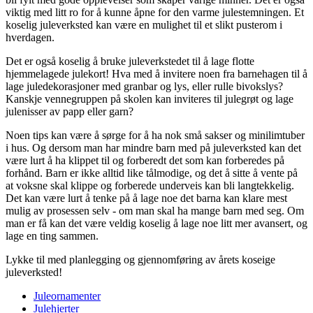
viktig med litt ro for å kunne åpne for den varme julestemningen. Et
koselig juleverksted kan være en mulighet til et slikt pusterom i
hverdagen.
Det er også koselig å bruke juleverkstedet til å lage flotte
hjemmelagede julekort! Hva med å invitere noen fra barnehagen til å
lage juledekorasjoner med granbar og lys, eller rulle bivokslys?
Kanskje vennegruppen på skolen kan inviteres til julegrøt og lage
julenisser av papp eller garn?
Noen tips kan være å sørge for å ha nok små sakser og minilimtuber
i hus. Og dersom man har mindre barn med på juleverksted kan det
være lurt å ha klippet til og forberedt det som kan forberedes på
forhånd. Barn er ikke alltid like tålmodige, og det å sitte å vente på
at voksne skal klippe og forberede underveis kan bli langtekkelig.
Det kan være lurt å tenke på å lage noe det barna kan klare mest
mulig av prosessen selv - om man skal ha mange barn med seg. Om
man er få kan det være veldig koselig å lage noe litt mer avansert, og
lage en ting sammen.
Lykke til med planlegging og gjennomføring av årets koseige
juleverksted!
Juleornamenter
Julehjerter