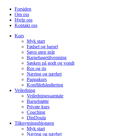
Forsiden
Om oss
Hjelp oss
Kontakt oss
Kurs
Myk start
Fødsel og barsel
Søvn uten gråt
Barnehagetilvenning
Søsken på godt og vondt
Ros og ris
Næring og nærhet
Pappakurs
Konflikthåndtering
Veiledning
Veiledningssamtale
Barselstøtte
Private kurs
Coaching
DinDoula
Tilknytningsbloggen
Myk start
Næring og nærhet