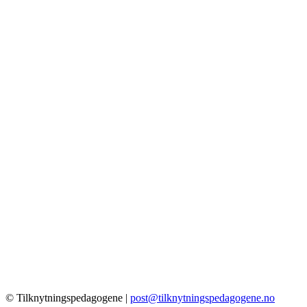
© Tilknytningspedagogene |
post@tilknytningspedagogene.no