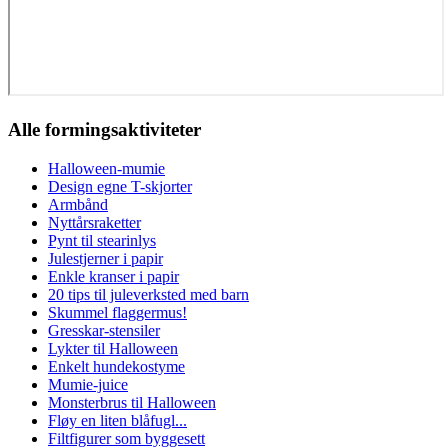
Alle formingsaktiviteter
Halloween-mumie
Design egne T-skjorter
Armbånd
Nyttårsraketter
Pynt til stearinlys
Julestjerner i papir
Enkle kranser i papir
20 tips til juleverksted med barn
Skummel flaggermus!
Gresskar-stensiler
Lykter til Halloween
Enkelt hundekostyme
Mumie-juice
Monsterbrus til Halloween
Fløy en liten blåfugl...
Filtfigurer som byggesett