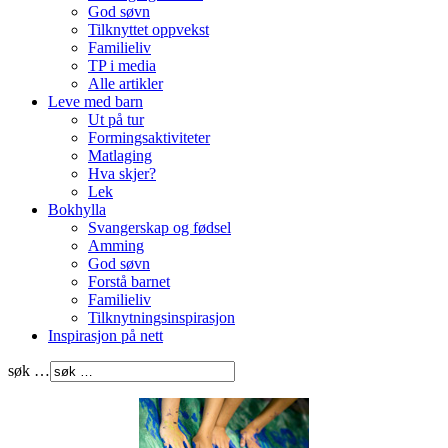
God søvn
Tilknyttet oppvekst
Familieliv
TP i media
Alle artikler
Leve med barn
Ut på tur
Formingsaktiviteter
Matlaging
Hva skjer?
Lek
Bokhylla
Svangerskap og fødsel
Amming
God søvn
Forstå barnet
Familieliv
Tilknytningsinspirasjon
Inspirasjon på nett
søk …