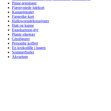
Pinne-tegninger
Fjærpyntede julekort
Kastanjeteater
Fargerike kort
Halloweendekorasjoner
Hatt og kappe
Eggekartong-dyr
Plante eiketrær
Gipsfigurer
Personlig koffert
En krokodille i hagen
Sommerfugler
Akvarium