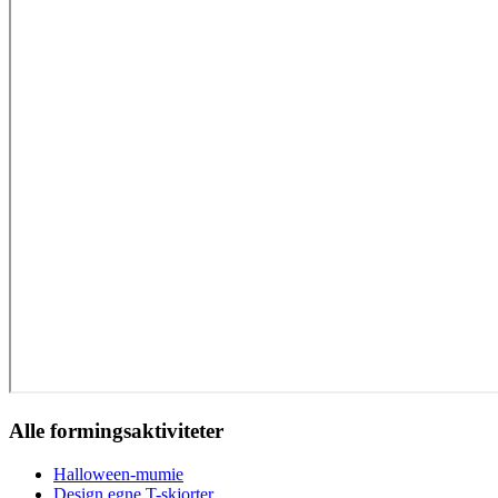
Alle formingsaktiviteter
Halloween-mumie
Design egne T-skjorter