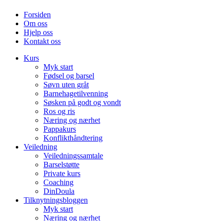
Forsiden
Om oss
Hjelp oss
Kontakt oss
Kurs
Myk start
Fødsel og barsel
Søvn uten gråt
Barnehagetilvenning
Søsken på godt og vondt
Ros og ris
Næring og nærhet
Pappakurs
Konflikthåndtering
Veiledning
Veiledningssamtale
Barselstøtte
Private kurs
Coaching
DinDoula
Tilknytningsbloggen
Myk start
Næring og nærhet