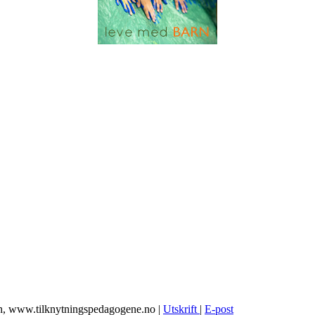
ch, www.tilknytningspedagogene.no
|
Utskrift
|
E-post