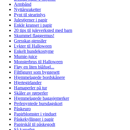
Armbånd
Nyttårsraketter
Pynt til stearinlys
Julestjerner i papir
Enkle kranser i papir
20 tips til juleverksted med barn
Skummel flaggermus!
Gresskar-stensiler
Lykter til Halloween
Enkelt hundekostyme
Mumie-juice
Monsterbrus til Halloween
Fløy en liten blåfugl...
Filtfigurer som byggesett
Hjemmelagede bordskånere
Hjertegirlander
Hamaperler på tur
Skåler av rørperler
Hjemmelagede bagasjemerker
Perlepyntede bursdagskort
Påskeuro
Papirblomster i vinduet
Påskekyllinger i papir
Papirskål til påskegodt
Så karsefrø