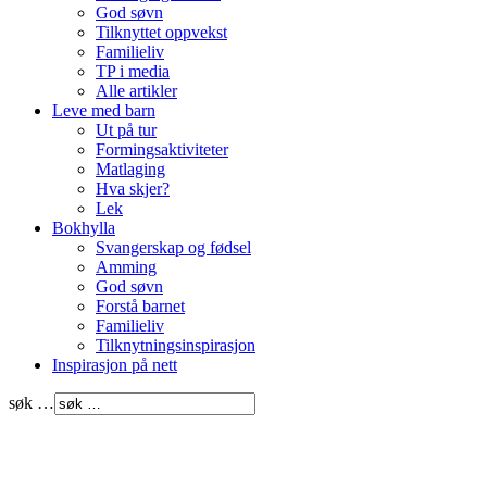
God søvn
Tilknyttet oppvekst
Familieliv
TP i media
Alle artikler
Leve med barn
Ut på tur
Formingsaktiviteter
Matlaging
Hva skjer?
Lek
Bokhylla
Svangerskap og fødsel
Amming
God søvn
Forstå barnet
Familieliv
Tilknytningsinspirasjon
Inspirasjon på nett
søk …