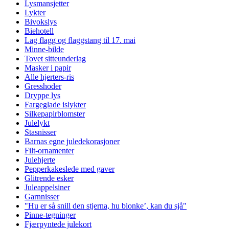
Lysmansjetter
Lykter
Bivokslys
Biehotell
Lag flagg og flaggstang til 17. mai
Minne-bilde
Tovet sitteunderlag
Masker i papir
Alle hjerters-ris
Gresshoder
Dryppe lys
Fargeglade islykter
Silkepapirblomster
Julelykt
Stasnisser
Barnas egne juledekorasjoner
Filt-ornamenter
Julehjerte
Pepperkakeslede med gaver
Glitrende esker
Juleappelsiner
Garnnisser
"Hu er så snill den stjerna, hu blonke’, kan du sjå"
Pinne-tegninger
Fjærpyntede julekort