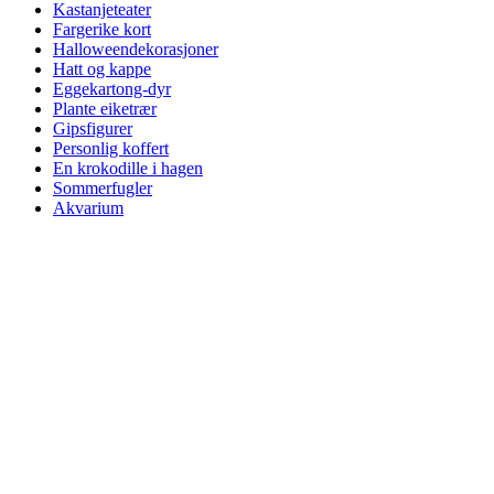
Kastanjeteater
Fargerike kort
Halloweendekorasjoner
Hatt og kappe
Eggekartong-dyr
Plante eiketrær
Gipsfigurer
Personlig koffert
En krokodille i hagen
Sommerfugler
Akvarium