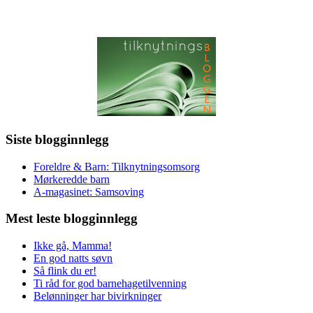
Siste blogginnlegg
Foreldre & Barn: Tilknytningsomsorg
Mørkeredde barn
A-magasinet: Samsoving
Mest leste blogginnlegg
Ikke gå, Mamma!
En god natts søvn
Så flink du er!
Ti råd for god barnehagetilvenning
Belønninger har bivirkninger