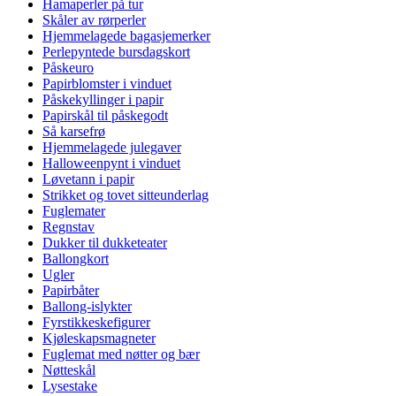
Hamaperler på tur
Skåler av rørperler
Hjemmelagede bagasjemerker
Perlepyntede bursdagskort
Påskeuro
Papirblomster i vinduet
Påskekyllinger i papir
Papirskål til påskegodt
Så karsefrø
Hjemmelagede julegaver
Halloweenpynt i vinduet
Løvetann i papir
Strikket og tovet sitteunderlag
Fuglemater
Regnstav
Dukker til dukketeater
Ballongkort
Ugler
Papirbåter
Ballong-islykter
Fyrstikkeskefigurer
Kjøleskapsmagneter
Fuglemat med nøtter og bær
Nøtteskål
Lysestake