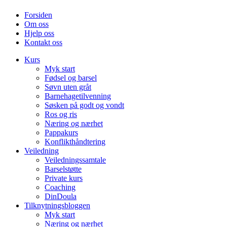
Forsiden
Om oss
Hjelp oss
Kontakt oss
Kurs
Myk start
Fødsel og barsel
Søvn uten gråt
Barnehagetilvenning
Søsken på godt og vondt
Ros og ris
Næring og nærhet
Pappakurs
Konflikthåndtering
Veiledning
Veiledningssamtale
Barselstøtte
Private kurs
Coaching
DinDoula
Tilknytningsbloggen
Myk start
Næring og nærhet