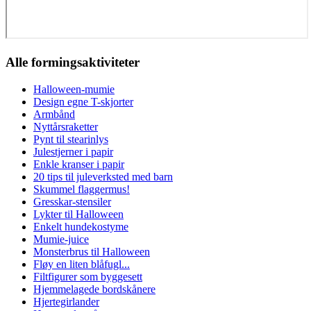
Alle formingsaktiviteter
Halloween-mumie
Design egne T-skjorter
Armbånd
Nyttårsraketter
Pynt til stearinlys
Julestjerner i papir
Enkle kranser i papir
20 tips til juleverksted med barn
Skummel flaggermus!
Gresskar-stensiler
Lykter til Halloween
Enkelt hundekostyme
Mumie-juice
Monsterbrus til Halloween
Fløy en liten blåfugl...
Filtfigurer som byggesett
Hjemmelagede bordskånere
Hjertegirlander