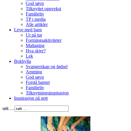
God søvn
Tilknyttet oppvekst
Familieliv
TP i media
Alle artikler
Leve med barn
Ut på tur
Formingsaktiviteter
Matlaging
Hva skjer?
Lek
Bokhylla
Svangerskap og fødsel
Amming
God søvn
Forstå barnet
Familieliv
Tilknytningsinspirasjon
Inspirasjon på nett
søk …