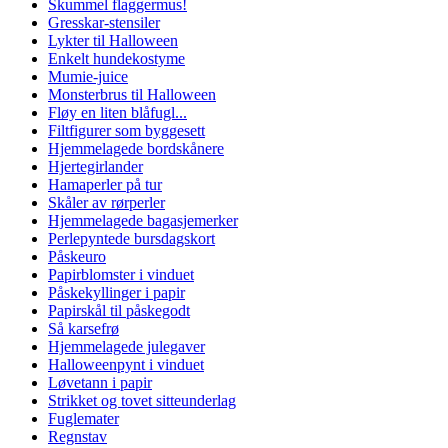
Skummel flaggermus!
Gresskar-stensiler
Lykter til Halloween
Enkelt hundekostyme
Mumie-juice
Monsterbrus til Halloween
Fløy en liten blåfugl...
Filtfigurer som byggesett
Hjemmelagede bordskånere
Hjertegirlander
Hamaperler på tur
Skåler av rørperler
Hjemmelagede bagasjemerker
Perlepyntede bursdagskort
Påskeuro
Papirblomster i vinduet
Påskekyllinger i papir
Papirskål til påskegodt
Så karsefrø
Hjemmelagede julegaver
Halloweenpynt i vinduet
Løvetann i papir
Strikket og tovet sitteunderlag
Fuglemater
Regnstav