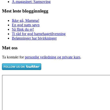
A-magasinet: Samsoving
Mest leste blogginnlegg
Ikke gå, Mamma!
En god natts søvn
Så flink du er!
Ti råd for god barnehagetilvenning
Belønninger har bivirkninger
Møt oss
Ta kontakt for
personlig veiledning og private kurs
.