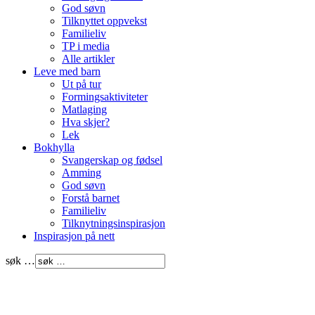
God søvn
Tilknyttet oppvekst
Familieliv
TP i media
Alle artikler
Leve med barn
Ut på tur
Formingsaktiviteter
Matlaging
Hva skjer?
Lek
Bokhylla
Svangerskap og fødsel
Amming
God søvn
Forstå barnet
Familieliv
Tilknytningsinspirasjon
Inspirasjon på nett
søk …