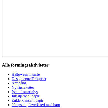
Alle formingsaktiviteter
Halloween-mumie
Design egne T-skjorter
Armbånd
Nyttårsraketter
Pynt til stearinlys
Julestjerner i papir
Enkle kranser i papir
20 tips til juleverksted med barn