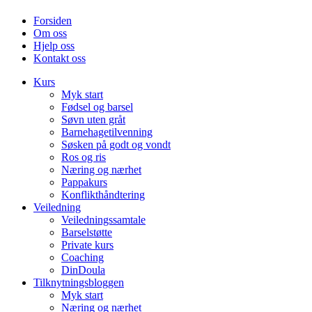
Forsiden
Om oss
Hjelp oss
Kontakt oss
Kurs
Myk start
Fødsel og barsel
Søvn uten gråt
Barnehagetilvenning
Søsken på godt og vondt
Ros og ris
Næring og nærhet
Pappakurs
Konflikthåndtering
Veiledning
Veiledningssamtale
Barselstøtte
Private kurs
Coaching
DinDoula
Tilknytningsbloggen
Myk start
Næring og nærhet