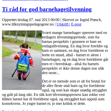
Ti råd for god barnehagetilvenning
Opprettet tirsdag 07. mai 2013 00:00
|
Skrevet av Ingrid Prøsch,
www.tilknytningspedagogene.no
|
Utskrift
|
E-post
Svært mange barnehager opererer med en
tredagers tilvenningsperiode, som fra
barnas perspektiv i grunnen er bare en
endagstilvenning. En dag hvor foreldre og
barn er sammen, en dag hvor foreldrene er
borte en stund, altså - barnet er alene i
barnehagen, og en dag hvor foreldrene går
men er i beredskap - altså fra barnets
perspektiv er ikke denne dagen noe ulik
den neste...
Det er en metode som er alt for brutal for
de aller fleste små barn og for foreldrene
også, og som kan skape unødig utrygghet
og gråt på lang sikt. En slik kort tilvenningsprosess kan rokke ved
tilliten barnet har til foreldrene også, og utrygghet kan oppstå som
konsekvens. Jo yngre barnet er, jo mer kritisk er dette.