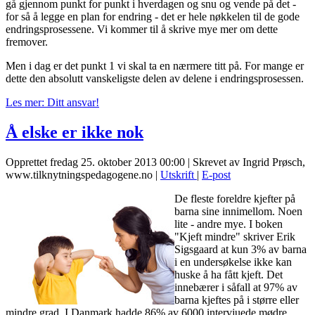
gå gjennom punkt for punkt i hverdagen og snu og vende på det -
for så å legge en plan for endring - det er hele nøkkelen til de gode
endringsprosessene. Vi kommer til å skrive mye mer om dette
fremover.
Men i dag er det punkt 1 vi skal ta en nærmere titt på. For mange er
dette den absolutt vanskeligste delen av delene i endringsprosessen.
Les mer: Ditt ansvar!
Å elske er ikke nok
Opprettet fredag 25. oktober 2013 00:00
|
Skrevet av Ingrid Prøsch,
www.tilknytningspedagogene.no
|
Utskrift
|
E-post
De fleste foreldre kjefter på
barna sine innimellom. Noen
lite - andre mye. I boken
"Kjeft mindre" skriver Erik
Sigsgaard at kun 3% av barna
i en undersøkelse ikke kan
huske å ha fått kjeft. Det
innebærer i såfall at 97% av
barna kjeftes på i større eller
mindre grad. I Danmark hadde 86% av 6000 intervjuede mødre