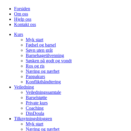
Forsiden
Om oss
Hjelp oss
Kontakt oss
Kurs
Myk start
Fødsel og barsel
Søvn uten gråt
Barnehagetilvenning
Søsken på godt og vondt
Ros og ris
Næring og nærhet
Pappakurs
Konflikthåndtering
Veiledning
Veiledningssamtale
Barselstøtte
Private kurs
Coaching
DinDoula
Tilknytningsbloggen
Myk start
Næring og nærhet