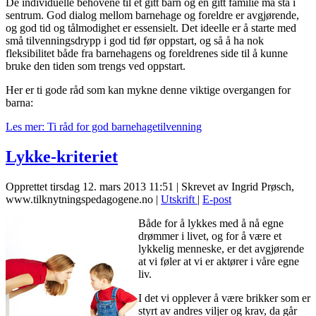
De individuelle behovene til et gitt barn og en gitt familie må stå i
sentrum. God dialog mellom barnehage og foreldre er avgjørende,
og god tid og tålmodighet er essensielt. Det ideelle er å starte med
små tilvenningsdrypp i god tid før oppstart, og så å ha nok
fleksibilitet både fra barnehagens og foreldrenes side til å kunne
bruke den tiden som trengs ved oppstart.
Her er ti gode råd som kan mykne denne viktige overgangen for
barna:
Les mer: Ti råd for god barnehagetilvenning
Lykke-kriteriet
Opprettet tirsdag 12. mars 2013 11:51
|
Skrevet av Ingrid Prøsch,
www.tilknytningspedagogene.no
|
Utskrift
|
E-post
Både for å lykkes med å nå egne
drømmer i livet, og for å være et
lykkelig menneske, er det avgjørende
at vi føler at vi er aktører i våre egne
liv.
I det vi opplever å være brikker som er
styrt av andres viljer og krav, da går