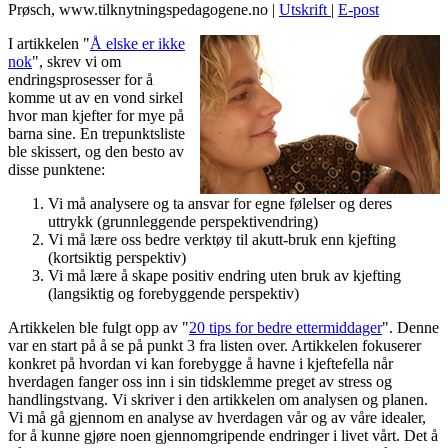
Prøsch, www.tilknytningspedagogene.no
|
Utskrift
|
E-post
I artikkelen "
Å elske er ikke
nok
", skrev vi om
endringsprosesser for å
komme ut av en vond sirkel
hvor man kjefter for mye på
barna sine. En trepunktsliste
ble skissert, og den besto av
disse punktene:
Vi må analysere og ta ansvar for egne følelser og deres
uttrykk (grunnleggende perspektivendring)
Vi må lære oss bedre verktøy til akutt-bruk enn kjefting
(kortsiktig perspektiv)
Vi må lære å skape positiv endring uten bruk av kjefting
(langsiktig og forebyggende perspektiv)
Artikkelen ble fulgt opp av "
20 tips for bedre ettermiddager
". Denne
var en start på å se på punkt 3 fra listen over. Artikkelen fokuserer
konkret på hvordan vi kan forebygge å havne i kjeftefella når
hverdagen fanger oss inn i sin tidsklemme preget av stress og
handlingstvang. Vi skriver i den artikkelen om analysen og planen.
Vi må gå gjennom en analyse av hverdagen vår og av våre idealer,
for å kunne gjøre noen gjennomgripende endringer i livet vårt. Det å