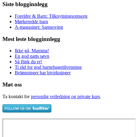
Siste blogginnlegg
Foreldre & Barn: Tilknytningsomsorg
Mørkeredde barn
A-magasinet: Samsoving
Mest leste blogginnlegg
Ikke gå, Mamma!
En god natts søvn
Så flink du er!
Ti råd for god barnehagetilvenning
Belønninger har bivirkninger
Møt oss
Ta kontakt for
personlig veiledning og private kurs
.