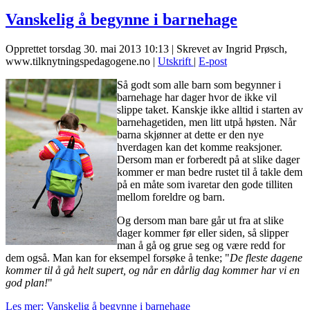
Vanskelig å begynne i barnehage
Opprettet torsdag 30. mai 2013 10:13
|
Skrevet av Ingrid Prøsch,
www.tilknytningspedagogene.no
|
Utskrift
|
E-post
Så godt som alle barn som begynner i
barnehage har dager hvor de ikke vil
slippe taket. Kanskje ikke alltid i starten av
barnehagetiden, men litt utpå høsten. Når
barna skjønner at dette er den nye
hverdagen kan det komme reaksjoner.
Dersom man er forberedt på at slike dager
kommer er man bedre rustet til å takle dem
på en måte som ivaretar den gode tilliten
mellom foreldre og barn.
Og dersom man bare går ut fra at slike
dager kommer før eller siden, så slipper
man å gå og grue seg og være redd for
dem også. Man kan for eksempel forsøke å tenke; "
De fleste dagene
kommer til å gå helt supert, og når en dårlig dag kommer har vi en
god plan!
"
Les mer: Vanskelig å begynne i barnehage