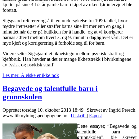
kjeftet på sine 3 1/2 år gamle barn i løpet av uken før intervjuet ble
foretatt.
Sigsgaard refererer også til en undersøkelse fra 1990-tallet, hvor
mødre irettesetter eller straffer barna sine litt mer enn en gang i
minuttet når de er på butikken for å handle, og at vi korrigerer
barnas adferd mellom hvert 3. og 9. minutt i dagliglivet vårt. Det er
mye kjeft og korrigerering å forholde seg til for barn.
Videre setter Sigsgaard et likhetstegn mellom psykisk straff og
kjeftbruk. Han hevder at det er mange likhetstrekk i bivirkningene
av fysisk og psykisk straff.
Les mer: Å elske er ikke nok
Begavede og talentfulle barn i
grunnskolen
Opprettet torsdag 10. oktober 2013 18:49
|
Skrevet av Ingrid Prøsch,
www.tilknytningspedagogene.no
|
Utskrift
|
E-post
Dette essayet; ”Begavede og
talentfulle barn i
grunnskolen”, ble skrevet