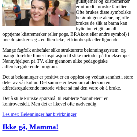
gullstjerner og klistremerker,
er utbredt i norske familier.
Ofte brukes disse symbolske
belønningene alene, og ofte
brukes de slik at barna kan
bytte inn et gitt antall
opptjente klistremerker (eller pogs, BRAkort eller andre symbol) i
noe de ønsker seg - en liten leke, et kinobesøk eller lignende.
Mange fagfolk anbefaler slike strukturerte belønningssystem, og
mange foreldre finner inspirasjon til slike metoder på for eksempel
Nannyhjelpen på TV, eller gjennom ulike pedagogiske
adferdsregulerende program.
Det at belønninger er positivt er en opplest og vedtatt sannhet i store
deler av vår kultur. Det samme er tesen om at dersom en
adferdsregulerende metode virker så må den være ok å bruke.
Det å stille kritiske spørsmål til etablerte "sannheter" er
kontroversielt. Men det er likevel ofte nødvendig.
Les mer: Belønninger har bivirkninger
Ikke gå, Mamma!