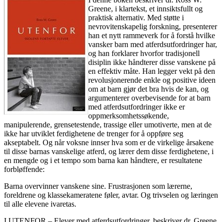
Greene, i klartekst, et innsiktsfullt og
praktisk alternativ. Med støtte i
nevrovitenskapelig forskning, presenterer
han et nytt rammeverk for å forstå hvilke
vansker barn med atferdsutfordringer har,
og han forklarer hvorfor tradisjonell
disiplin ikke håndterer disse vanskene på
en effektiv måte. Han legger vekt på den
revolusjonerende enkle og positive ideen
om at barn gjør det bra hvis de kan, og
argumenterer overbevisende for at barn
med atferdsutfordringer ikke er
oppmerksomhetssøkende,
manipulerende, grensetestende, trassige eller umotiverte, men at de
ikke har utviklet ferdighetene de trenger for å oppføre seg
akseptabelt. Og når voksne innser hva som er de virkelige årsakene
til disse barnas vanskelige atferd, og lærer dem disse ferdighetene, i
en mengde og i et tempo som barna kan håndtere, er resultatene
forbløffende:
Barna overvinner vanskene sine. Frustrasjonen som lærerne,
foreldrene og klassekameratene føler, avtar. Og trivselen og læringen
til alle elevene ivaretas.
I UTENFOR – Elever med atferdsutfordringer, beskriver dr. Greene