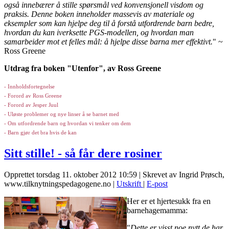
også innebærer å stille spørsmål ved konvensjonell visdom og
praksis. Denne boken inneholder massevis av materiale og
eksempler som kan hjelpe deg til å forstå utfordrende barn bedre,
hvordan du kan iverksette PGS-modellen, og hvordan man
samarbeider mot et felles mål: å hjelpe disse barna mer effektivt.
" ~
Ross Greene
Utdrag fra boken "Utenfor", av Ross Greene
- Innholdsfortegnelse
- Forord av Ross Greene
- Forord av Jesper Juul
- Uløste problemer og nye linser å se barnet med
- Om utfordrende barn og hvordan vi tenker om dem
- Barn gjør det bra hvis de kan
Sitt stille! - så får dere rosiner
Opprettet torsdag 11. oktober 2012 10:59
|
Skrevet av Ingrid Prøsch,
www.tilknytningspedagogene.no
|
Utskrift
|
E-post
Her er et hjertesukk fra en
barnehagemamma:
"
Dette er visst noe nytt de har