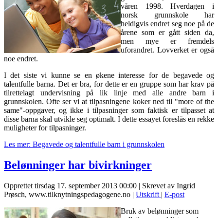
våren 1998. Hverdagen i
norsk grunnskole har
heldigvis endret seg noe på de
årene som er gått siden da,
men mye er fremdels
uforandret. Lovverket er også
noe endret.
I det siste vi kunne se en økene interesse for de begavede og
talentfulle barna. Det er bra, for dette er en gruppe som har krav på
tilrettelagt undervisning på lik linje med alle andre barn i
grunnskolen. Ofte ser vi at tilpasningene koker ned til "more of the
same"-oppgaver, og ikke i tilpasninger som faktisk er tilpasset at
disse barna skal utvikle seg optimalt. I dette essayet foreslås en rekke
muligheter for tilpasninger.
Les mer: Begavede og talentfulle barn i grunnskolen
Belønninger har bivirkninger
Opprettet tirsdag 17. september 2013 00:00
|
Skrevet av Ingrid
Prøsch, www.tilknytningspedagogene.no
|
Utskrift
|
E-post
Bruk av belønninger som