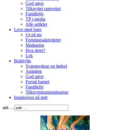
God søvn
Tilknyttet oppvekst
Familieliv
TP i media
Alle artikler
Leve med barn
Ut på tur
Formingsaktiviteter
Matlaging
Hva skjer?
Lek
Bokhylla
Svangerskap og fødsel
Amming
God søvn
Forstå barnet
Familieliv
Tilknytningsinspirasjon
Inspirasjon på nett
søk …