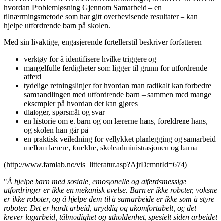
hvordan Problemløsning Gjennom Samarbeid – en
tilnærmingsmetode som har gitt overbevisende resultater – kan
hjelpe utfordrende barn på skolen.
Med sin livaktige, engasjerende fortellerstil beskriver forfatteren
verktøy for å identifisere hvilke triggere og
mangelfulle ferdigheter som ligger til grunn for utfordrende
atferd
tydelige retningslinjer for hvordan man radikalt kan forbedre
samhandlingen med utfordrende barn – sammen med mange
eksempler på hvordan det kan gjøres
dialoger, spørsmål og svar
en historie om et barn og om lærerne hans, foreldrene hans,
og skolen han går på
en praktisk veiledning for vellykket planlegging og samarbeid
mellom lærere, foreldre, skoleadministrasjonen og barna
(http://www.famlab.no/vis_litteratur.asp?AjrDcmntId=674)
"
Å hjelpe barn med sosiale, emosjonelle og atferdsmessige
utfordringer er ikke en mekanisk øvelse. Barn er ikke roboter, voksne
er ikke roboter, og å hjelpe dem til å samarbeide er ikke som å styre
roboter. Det er hardt arbeid, uryddig og ukomfortabelt, og det
krever lagarbeid, tålmodighet og utholdenhet, spesielt siden arbeidet