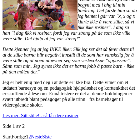
begynt med i bhg til min
fireåring. Det første han sa da
jeg hentet i går var "x, x og x
klarte ikke å være stille, så vi
fikk ikke rosiner". I dag sa
han "i dag fikk vi rosiner, fordi jeg var streng på de som ikke ville
være stille. Det hjalp at jeg var streng!".
Dette kjenner jeg at jeg IKKE liker. Slik jeg ser det så fører dette til
at de stille barna blir negativt innstilt til de som har vanskelig for å
være stille og at noen utnevner seg som veslevoksne "oppassere".
Sånn som min. Jeg synes ikke det er barns jobb å passe barn - ikke
på den måten der.
"
Jeg er helt enig med deg i at dette er ikke bra. Dette vitner om et
utdatert barnesyn og en pedagogisk hjelpeløshet og korttenkthet det
er skuffende å lese om. Ennå tristere er det at denne holdningen er
svært utbredt blant pedagoger på alle trinn - fra barnehager til
videregående skoler.
Les mer: Sitt stille! - så får dere rosiner
Side 1 av 2
Start
Forrige
1
2
Neste
Siste