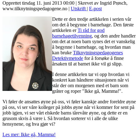
Opprettet tirsdag 11. juni 2013 00:00
|
Skrevet av Ingrid Prøsch,
www.tilknytningspedagogene.no
|
Utskrift
|
E-post
Dette er den tredje artikkelen i serien vår
om det å begynne i barnehage. Den første
artikkelen er
Ti råd for god
barnehagetilvenning
, og den andre handler
om det at noen barn synes det er vanskelig
å begynne i barnehage, og hvordan man
kan bruke
Tilknytningspedagogenes
Detektivmetode
for å forsøke å finne
årsaken til at barnet ikke vil gi slipp.
I denne artikkelen tar vi opp hvordan vi
konkret kan håndtere situasjonen når vi
står der om morgenen med et barn som
gråter og roper "Ikke gå, Mamma!".
Vi føler de ansattes øyne på oss, vi føler kanskje andre foreldre øyne
på oss, vi ser våre kolleger på jobbs øyne når vi kommer for sent på
jobb igjen, vi ser vårt elskede barns tårevåte øyne, og dette er en
grusom skvis å være i. Så hvordan sorterer vi i alle de ulike
hensynene, og hva gjør vi?
Les mer: Ikke gå, Mamma!