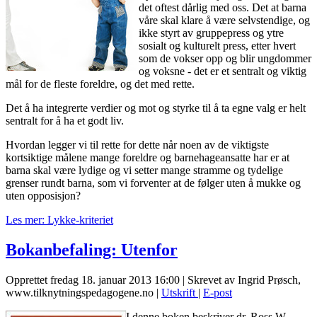
det oftest dårlig med oss. Det at barna
våre skal klare å være selvstendige, og
ikke styrt av gruppepress og ytre
sosialt og kulturelt press, etter hvert
som de vokser opp og blir ungdommer
og voksne - det er et sentralt og viktig
mål for de fleste foreldre, og det med rette.
Det å ha integrerte verdier og mot og styrke til å ta egne valg er helt
sentralt for å ha et godt liv.
Hvordan legger vi til rette for dette når noen av de viktigste
kortsiktige målene mange foreldre og barnehageansatte har er at
barna skal være lydige og vi setter mange stramme og tydelige
grenser rundt barna, som vi forventer at de følger uten å mukke og
uten opposisjon?
Les mer: Lykke-kriteriet
Bokanbefaling: Utenfor
Opprettet fredag 18. januar 2013 16:00
|
Skrevet av Ingrid Prøsch,
www.tilknytningspedagogene.no
|
Utskrift
|
E-post
I denne boken beskriver dr. Ross W.