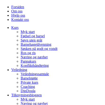
Forsiden
Om oss
Hjelp oss
Kontakt oss
Kurs
Myk start
Fødsel og barsel
Søvn uten gråt
Barnehagetilvenning
Søsken på godt og vondt
Ros og ris
Næring og nærhet
Pappakurs
Konflikthåndtering
Veiledning
Veiledningssamtale
Barselstøtte
Private kurs
Coaching
DinDoula
Tilknytningsbloggen
Myk start
Næring og nærhet