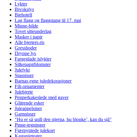
Lykter
Bivokslys
Biehotell
Lag flagg og flaggstang til 17. mai
Minne-bilde
Tovet sitteunderlag
Masker i papir
Alle hjerters-ris
Gresshoder
Dryppe lys
Fargeglade islykter
Silkepapirblomster
Julelykt
Stasnisser
Barnas egne juledekorasjoner
Filt-ornamenter
Julehjerte
Pepperkakeslede med gaver
Glitrende esker
Juleappelsiner
Garnnisser
"Hu er så snill den stjerna, hu blonke’, kan du sjå"
Pinne-tegninger
Fjærpyntede julekort
Kastanjeteater