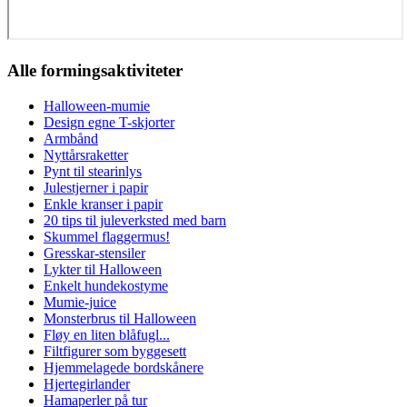
Alle formingsaktiviteter
Halloween-mumie
Design egne T-skjorter
Armbånd
Nyttårsraketter
Pynt til stearinlys
Julestjerner i papir
Enkle kranser i papir
20 tips til juleverksted med barn
Skummel flaggermus!
Gresskar-stensiler
Lykter til Halloween
Enkelt hundekostyme
Mumie-juice
Monsterbrus til Halloween
Fløy en liten blåfugl...
Filtfigurer som byggesett
Hjemmelagede bordskånere
Hjertegirlander
Hamaperler på tur