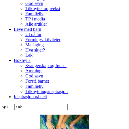
God søvn
Tilknyttet oppvekst
Familieliv
TP i media
Alle artikler
Leve med barn
Ut på tur
Formingsaktiviteter
Matlaging
Hva skjer?
Lek
Bokhylla
Svangerskap og fødsel
Amming
God søvn
Forstå barnet
Familieliv
Tilknytningsinspirasjon
Inspirasjon på nett
søk …