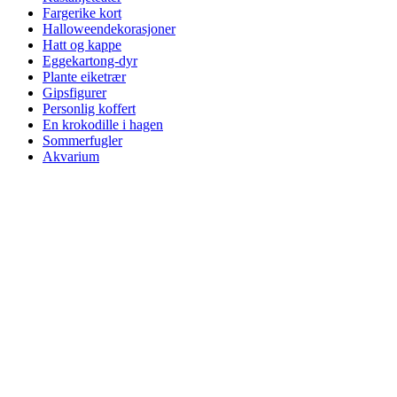
Fargerike kort
Halloweendekorasjoner
Hatt og kappe
Eggekartong-dyr
Plante eiketrær
Gipsfigurer
Personlig koffert
En krokodille i hagen
Sommerfugler
Akvarium