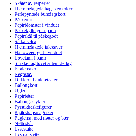
Skåler av rørperler
Hjemmelagede bagasjemerker
Perlepyntede bursdagskort
Påskeuro
Papirblomster i vinduet
Påskekyllinger i papir
Papirskål til påskegodt
Så karsefrø
Hjemmelagede julegaver
Halloweenpynt i vinduet
Løvetann i papir
Strikket og tovet sitteunderlag
Fuglemater
Regnstav
Dukker til dukketeater
Ballongkort
Ugler
Papirbåter
Ballong-islykter
Fyrstikkeskefigurer
Kjøleskapsmagneter
Fuglemat med nøtter og bær
Nøtteskål
Lysestake
Lysmansjetter