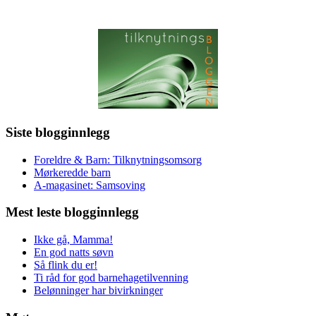
Siste blogginnlegg
Foreldre & Barn: Tilknytningsomsorg
Mørkeredde barn
A-magasinet: Samsoving
Mest leste blogginnlegg
Ikke gå, Mamma!
En god natts søvn
Så flink du er!
Ti råd for god barnehagetilvenning
Belønninger har bivirkninger