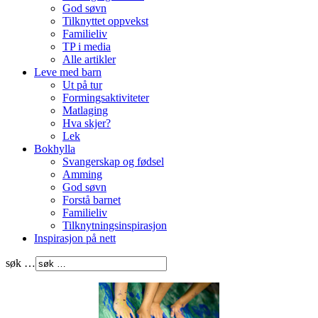
God søvn
Tilknyttet oppvekst
Familieliv
TP i media
Alle artikler
Leve med barn
Ut på tur
Formingsaktiviteter
Matlaging
Hva skjer?
Lek
Bokhylla
Svangerskap og fødsel
Amming
God søvn
Forstå barnet
Familieliv
Tilknytningsinspirasjon
Inspirasjon på nett
søk …