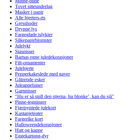
Minne-bilde
Tovet sitteunderlag
Masker i papir
Alle hjerters-ris
Gresshoder
Dryppe lys
Fargeglade islykter
Silkepapirblomster
Julelykt
Stasnisser
Barnas egne juledekorasjoner
Filt-ornamenter
Julehjerte
Pepperkakeslede med gaver
Glitrende esker
Juleappelsiner
Garnnisser
"Hu er så snill den stjerna, hu blonke’, kan du sjå"
Pinne-tegninger
Fjærpyntede julekort
Kastanjeteater
Fargerike kort
Halloweendekorasjoner
Hatt og kappe
Eggekartong-dyr