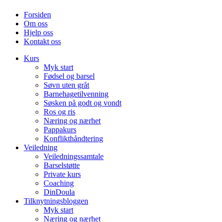
Forsiden
Om oss
Hjelp oss
Kontakt oss
Kurs
Myk start
Fødsel og barsel
Søvn uten gråt
Barnehagetilvenning
Søsken på godt og vondt
Ros og ris
Næring og nærhet
Pappakurs
Konflikthåndtering
Veiledning
Veiledningssamtale
Barselstøtte
Private kurs
Coaching
DinDoula
Tilknytningsbloggen
Myk start
Næring og nærhet