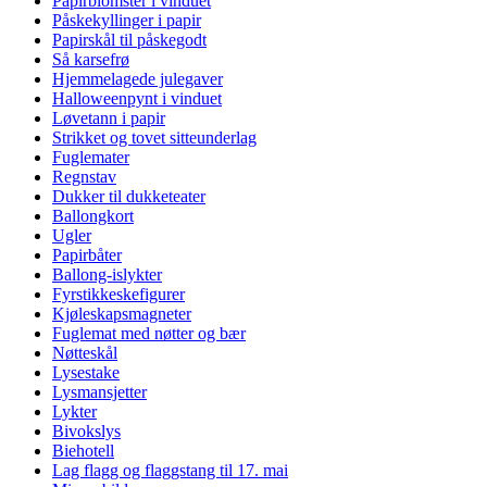
Papirblomster i vinduet
Påskekyllinger i papir
Papirskål til påskegodt
Så karsefrø
Hjemmelagede julegaver
Halloweenpynt i vinduet
Løvetann i papir
Strikket og tovet sitteunderlag
Fuglemater
Regnstav
Dukker til dukketeater
Ballongkort
Ugler
Papirbåter
Ballong-islykter
Fyrstikkeskefigurer
Kjøleskapsmagneter
Fuglemat med nøtter og bær
Nøtteskål
Lysestake
Lysmansjetter
Lykter
Bivokslys
Biehotell
Lag flagg og flaggstang til 17. mai