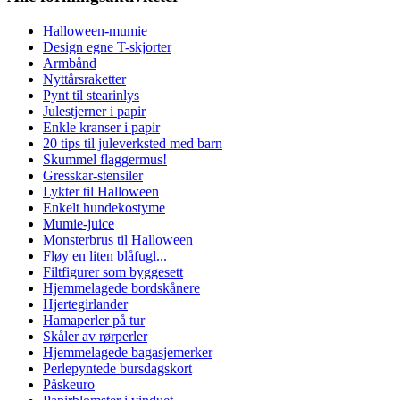
Halloween-mumie
Design egne T-skjorter
Armbånd
Nyttårsraketter
Pynt til stearinlys
Julestjerner i papir
Enkle kranser i papir
20 tips til juleverksted med barn
Skummel flaggermus!
Gresskar-stensiler
Lykter til Halloween
Enkelt hundekostyme
Mumie-juice
Monsterbrus til Halloween
Fløy en liten blåfugl...
Filtfigurer som byggesett
Hjemmelagede bordskånere
Hjertegirlander
Hamaperler på tur
Skåler av rørperler
Hjemmelagede bagasjemerker
Perlepyntede bursdagskort
Påskeuro