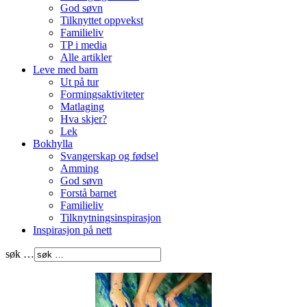
God søvn
Tilknyttet oppvekst
Familieliv
TP i media
Alle artikler
Leve med barn
Ut på tur
Formingsaktiviteter
Matlaging
Hva skjer?
Lek
Bokhylla
Svangerskap og fødsel
Amming
God søvn
Forstå barnet
Familieliv
Tilknytningsinspirasjon
Inspirasjon på nett
søk …