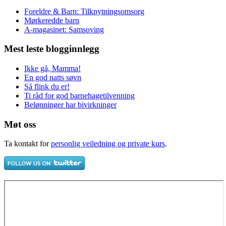
Foreldre & Barn: Tilknytningsomsorg
Mørkeredde barn
A-magasinet: Samsoving
Mest leste blogginnlegg
Ikke gå, Mamma!
En god natts søvn
Så flink du er!
Ti råd for god barnehagetilvenning
Belønninger har bivirkninger
Møt oss
Ta kontakt for
personlig veiledning og private kurs
.