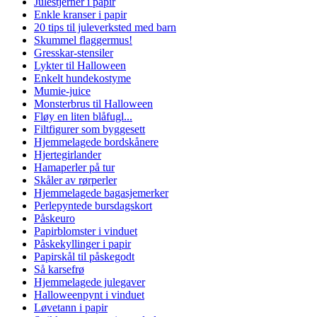
Julestjerner i papir
Enkle kranser i papir
20 tips til juleverksted med barn
Skummel flaggermus!
Gresskar-stensiler
Lykter til Halloween
Enkelt hundekostyme
Mumie-juice
Monsterbrus til Halloween
Fløy en liten blåfugl...
Filtfigurer som byggesett
Hjemmelagede bordskånere
Hjertegirlander
Hamaperler på tur
Skåler av rørperler
Hjemmelagede bagasjemerker
Perlepyntede bursdagskort
Påskeuro
Papirblomster i vinduet
Påskekyllinger i papir
Papirskål til påskegodt
Så karsefrø
Hjemmelagede julegaver
Halloweenpynt i vinduet
Løvetann i papir