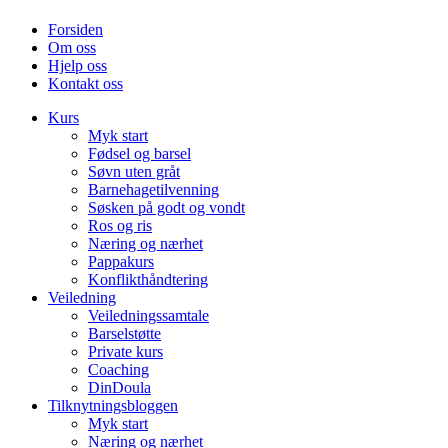
Forsiden
Om oss
Hjelp oss
Kontakt oss
Kurs
Myk start
Fødsel og barsel
Søvn uten gråt
Barnehagetilvenning
Søsken på godt og vondt
Ros og ris
Næring og nærhet
Pappakurs
Konflikthåndtering
Veiledning
Veiledningssamtale
Barselstøtte
Private kurs
Coaching
DinDoula
Tilknytningsbloggen
Myk start
Næring og nærhet