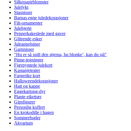
Silkepapirblomster
Julelykt
Stasnisser
Barnas egne juledekorasjoner
Filt-ornamenter
Julehjerte
Pepperkakeslede med gaver
Glitrende esker
Juleappelsiner
Garnnisser
"Hu er så snill den stjerna, hu blonke’, kan du sjå"
Pinne-tegninger
Fjærpyntede julekort
Kastanjeteater
Fargerike kort
Halloweendekorasjoner
Hatt og kappe
Eggekartong-dyr
Plante eiketrær
Gipsfigurer
Personlig koffert
En krokodille i hagen
Sommerfugler
Akvarium