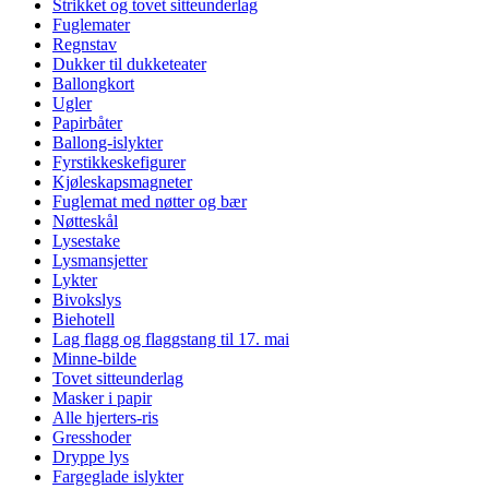
Strikket og tovet sitteunderlag
Fuglemater
Regnstav
Dukker til dukketeater
Ballongkort
Ugler
Papirbåter
Ballong-islykter
Fyrstikkeskefigurer
Kjøleskapsmagneter
Fuglemat med nøtter og bær
Nøtteskål
Lysestake
Lysmansjetter
Lykter
Bivokslys
Biehotell
Lag flagg og flaggstang til 17. mai
Minne-bilde
Tovet sitteunderlag
Masker i papir
Alle hjerters-ris
Gresshoder
Dryppe lys
Fargeglade islykter