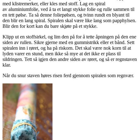
med klistremerker, eller kles med stoff. Lag en spiral
av aluminiumfolie, ved å ta et langt stykke folie og rulle sammen til
en tett pølse. Ta så denne foliepølsen, og tvinn rundt en blyant til
den blir en lang spiral. Spiralen skal være like lang som papphylsen.
Blir den for kort kan du bare skjøte på et stykke.
Klipp ut en stoffsirkel, og lim den på for å tette åpningen på den ene
siden av rullen. Sikre gjerne med en gummistrikk eller et bånd. Sett
spiralen inn i røret, og ha på riskorn. Det skal være nok korn til at
lyden varer en stund, men ikke så mye at det ikke er plass til
sildringen. Tett så igjen den andre siden av røret, og så er regnstaven
klar.
Når du snur staven høres risen ferd gjennom spiralen som regnvær.