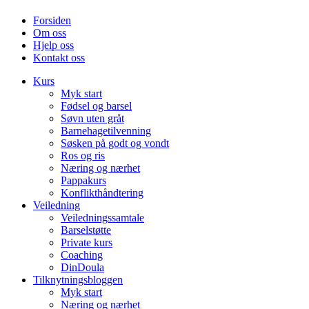
Forsiden
Om oss
Hjelp oss
Kontakt oss
Kurs
Myk start
Fødsel og barsel
Søvn uten gråt
Barnehagetilvenning
Søsken på godt og vondt
Ros og ris
Næring og nærhet
Pappakurs
Konflikthåndtering
Veiledning
Veiledningssamtale
Barselstøtte
Private kurs
Coaching
DinDoula
Tilknytningsbloggen
Myk start
Næring og nærhet