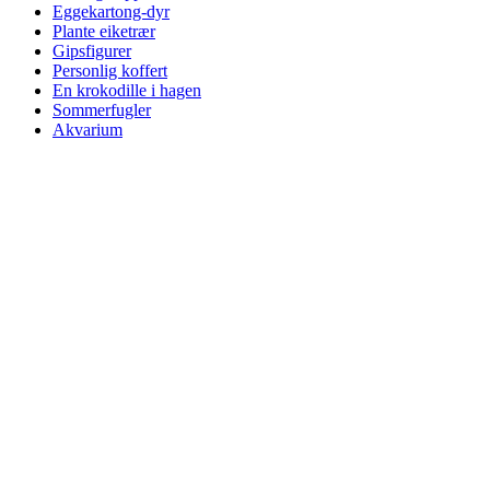
Eggekartong-dyr
Plante eiketrær
Gipsfigurer
Personlig koffert
En krokodille i hagen
Sommerfugler
Akvarium