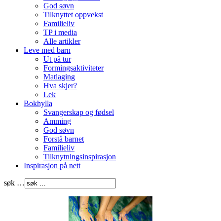
God søvn
Tilknyttet oppvekst
Familieliv
TP i media
Alle artikler
Leve med barn
Ut på tur
Formingsaktiviteter
Matlaging
Hva skjer?
Lek
Bokhylla
Svangerskap og fødsel
Amming
God søvn
Forstå barnet
Familieliv
Tilknytningsinspirasjon
Inspirasjon på nett
søk …