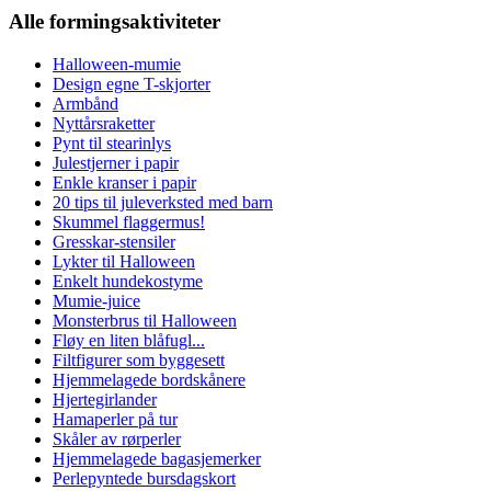
Alle formingsaktiviteter
Halloween-mumie
Design egne T-skjorter
Armbånd
Nyttårsraketter
Pynt til stearinlys
Julestjerner i papir
Enkle kranser i papir
20 tips til juleverksted med barn
Skummel flaggermus!
Gresskar-stensiler
Lykter til Halloween
Enkelt hundekostyme
Mumie-juice
Monsterbrus til Halloween
Fløy en liten blåfugl...
Filtfigurer som byggesett
Hjemmelagede bordskånere
Hjertegirlander
Hamaperler på tur
Skåler av rørperler
Hjemmelagede bagasjemerker
Perlepyntede bursdagskort