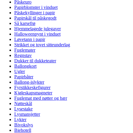
Påskeuro
Papirblomster i vinduet
Påskekyllinger i papir
Papirskål til påskegodt
Så karsefrø
Hjemmelagede julegaver
Halloweenpynt i vinduet
Løvetann i papir
Strikket og tovet sitteunderlag
Fuglemater
Regnstav
Dukker til dukketeater
Ballongkort
Ugler
Papirbåter
Ballong-islykter
Fyrstikkeskefigurer
Kjøleskapsmagneter
Fuglemat med nøtter og bær
Nøtteskål
Lysestake
Lysmansjetter
Lykter
Bivokslys
Biehotell