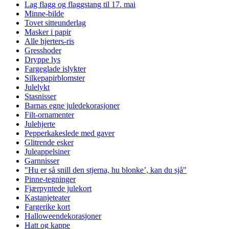
Lag flagg og flaggstang til 17. mai
Minne-bilde
Tovet sitteunderlag
Masker i papir
Alle hjerters-ris
Gresshoder
Dryppe lys
Fargeglade islykter
Silkepapirblomster
Julelykt
Stasnisser
Barnas egne juledekorasjoner
Filt-ornamenter
Julehjerte
Pepperkakeslede med gaver
Glitrende esker
Juleappelsiner
Garnnisser
"Hu er så snill den stjerna, hu blonke’, kan du sjå"
Pinne-tegninger
Fjærpyntede julekort
Kastanjeteater
Fargerike kort
Halloweendekorasjoner
Hatt og kappe