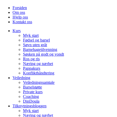
Forsiden
Om oss
Hjelp oss
Kontakt oss
Kurs
Myk start
Fødsel og barsel
Søvn uten gråt
Barnehagetilvenning
Søsken på godt og vondt
Ros og ris
Næring og nærhet
Pappakurs
Konflikthåndtering
Veiledning
Veiledningssamtale
Barselstøtte
Private kurs
Coaching
DinDoula
Tilknytningsbloggen
Myk start
Næring og nærhet