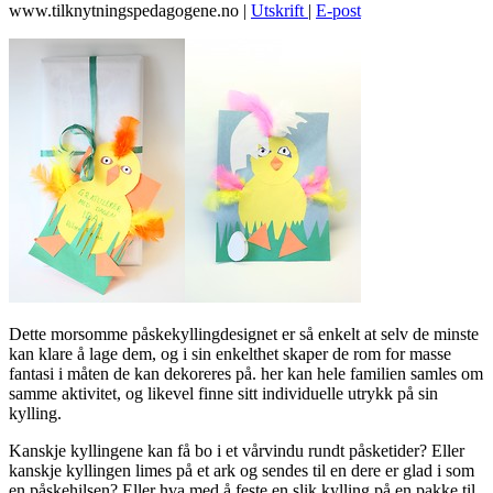
www.tilknytningspedagogene.no
|
Utskrift
|
E-post
Dette morsomme påskekyllingdesignet er så enkelt at selv de minste
kan klare å lage dem, og i sin enkelthet skaper de rom for masse
fantasi i måten de kan dekoreres på. her kan hele familien samles om
samme aktivitet, og likevel finne sitt individuelle utrykk på sin
kylling.
Kanskje kyllingene kan få bo i et vårvindu rundt påsketider? Eller
kanskje kyllingen limes på et ark og sendes til en dere er glad i som
en påskehilsen? Eller hva med å feste en slik kylling på en pakke til