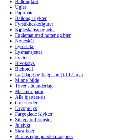
Ballongkort
Ugler
Papirbåter
Ballong-islykter
Fyrstikkeskefigurer
Kjøleskapsmagneter
Fuglemat med nøtter og bær
Nøtteskål
Lysestake
Lysmansjetter
Lykter
Bivokslys
Biehotell
Lag flagg og flaggstang til 17. mai
Minne-bilde
Tovet sitteunderlag
Masker i papir
Alle hjerters-ris
Gresshoder
Dryppe lys
Fargeglade islykter
Silkepapirblomster
Julelykt
Stasnisser
Barnas egne juledekorasjoner