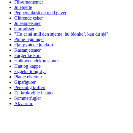
Filt-ornamenter
Julehjerte
Pepperkakeslede med gaver
Glitrende esker
Juleappelsiner
Garnnisser
"Hu er så snill den stjerna, hu blonke’, kan du sjå"
Pinne-tegninger
Fjærpyntede julekort
Kastanjeteater
Fargerike kort
Halloweendekorasjoner
Hatt og kappe
Eggekartong-dyr
Plante eiketrær
Gipsfigurer
Personlig koffert
En krokodille i hagen
Sommerfugler
Akvarium