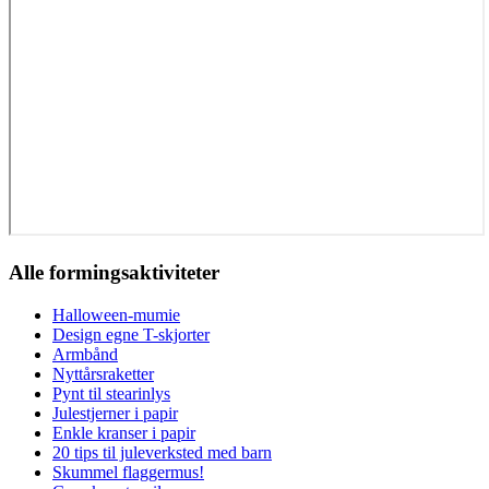
Alle formingsaktiviteter
Halloween-mumie
Design egne T-skjorter
Armbånd
Nyttårsraketter
Pynt til stearinlys
Julestjerner i papir
Enkle kranser i papir
20 tips til juleverksted med barn
Skummel flaggermus!