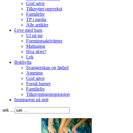
God søvn
Tilknyttet oppvekst
Familieliv
TP i media
Alle artikler
Leve med barn
Ut på tur
Formingsaktiviteter
Matlaging
Hva skjer?
Lek
Bokhylla
Svangerskap og fødsel
Amming
God søvn
Forstå barnet
Familieliv
Tilknytningsinspirasjon
Inspirasjon på nett
søk …