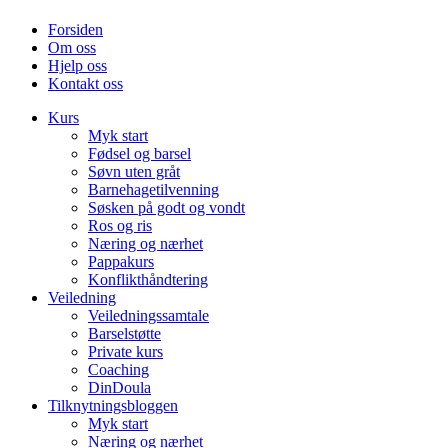
Forsiden
Om oss
Hjelp oss
Kontakt oss
Kurs
Myk start
Fødsel og barsel
Søvn uten gråt
Barnehagetilvenning
Søsken på godt og vondt
Ros og ris
Næring og nærhet
Pappakurs
Konflikthåndtering
Veiledning
Veiledningssamtale
Barselstøtte
Private kurs
Coaching
DinDoula
Tilknytningsbloggen
Myk start
Næring og nærhet