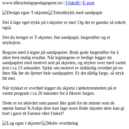
www.tilknytningspedagogene.no
|
Utskrift
|
E-post
Det å lage eget trykk på t-skjorter er stas! Og det er ganske så enkelt
også.
Det du trenger er T-skjorter, fint sandpapir, fargestifter og et
strykejern.
Begynn med å tegne på sandpapiret. Bruk gode fargestifter for å
sikre best mulig resultat. Når tegningene er ferdige legger du
sandpapiret med motivet ned på skjorten, og stryker over med varmt
jern i ca 15 sekunder. Sjekk om motivet er skikkelig overført på en
liten flik før du fjerner hele sandpapiret. Er det dårlig farge, så stryk
litt mer.
Når trykket er overført legger du skjorta i tørketrommelen på et
varmt program i ca 20 minutter for å fiksere fargen.
Dette er en aktivitet som passer like godt for de minste som de
største barna! KAnkje dere kan lage noen flotte skjorter dere kan gi
bort i gave til Farmor eller Onkel?