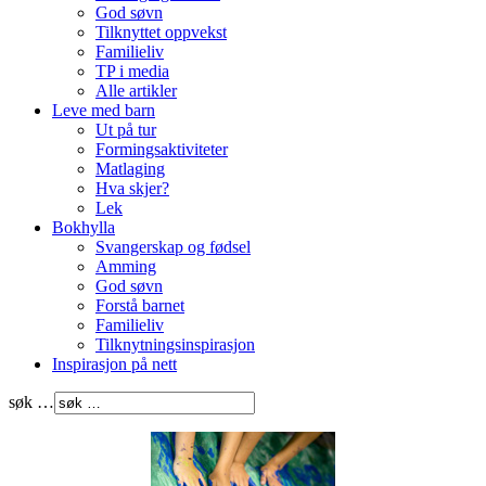
God søvn
Tilknyttet oppvekst
Familieliv
TP i media
Alle artikler
Leve med barn
Ut på tur
Formingsaktiviteter
Matlaging
Hva skjer?
Lek
Bokhylla
Svangerskap og fødsel
Amming
God søvn
Forstå barnet
Familieliv
Tilknytningsinspirasjon
Inspirasjon på nett
søk …