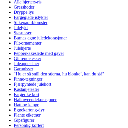
Alle hjerters-ris
Gresshoder
Dryppe lys
Fargeglade islykter
Silkepapirblomster
Julelykt
Stasnisser
Barnas egne juledekorasjoner
Filt-ornamenter
Julehjerte
Pepperkakeslede med gaver
Glitrende esker
Juleappelsiner
Garnnisser
"Hu er så snill den stjerna, hu blonke’, kan du sjå"
Pinne-tegninger
Fjærpyntede julekort
Kastanjeteater
Fargerike kort
Halloweendekorasjoner
Hatt og kappe
Eggekartong-dyr
Plante eiketrær
Gipsfigurer
Personlig koffert