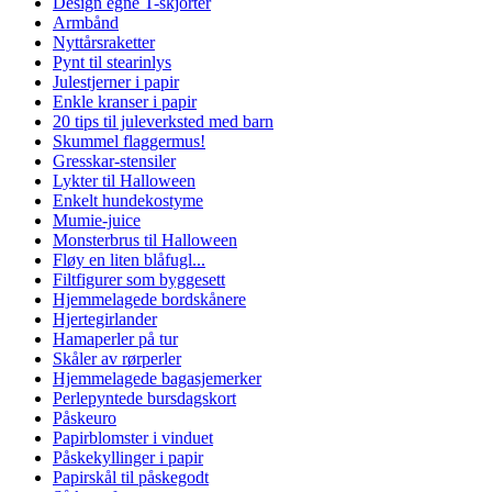
Design egne T-skjorter
Armbånd
Nyttårsraketter
Pynt til stearinlys
Julestjerner i papir
Enkle kranser i papir
20 tips til juleverksted med barn
Skummel flaggermus!
Gresskar-stensiler
Lykter til Halloween
Enkelt hundekostyme
Mumie-juice
Monsterbrus til Halloween
Fløy en liten blåfugl...
Filtfigurer som byggesett
Hjemmelagede bordskånere
Hjertegirlander
Hamaperler på tur
Skåler av rørperler
Hjemmelagede bagasjemerker
Perlepyntede bursdagskort
Påskeuro
Papirblomster i vinduet
Påskekyllinger i papir
Papirskål til påskegodt