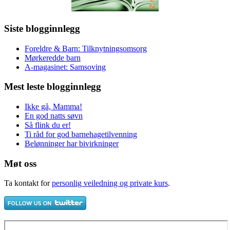
Siste blogginnlegg
Foreldre & Barn: Tilknytningsomsorg
Mørkeredde barn
A-magasinet: Samsoving
Mest leste blogginnlegg
Ikke gå, Mamma!
En god natts søvn
Så flink du er!
Ti råd for god barnehagetilvenning
Belønninger har bivirkninger
Møt oss
Ta kontakt for
personlig veiledning og private kurs
.