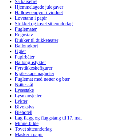
Så karsefrø
Hjemmelagede julegaver
Halloweenpynt i vinduet
Løvetann i papir
Strikket og tovet sitteunderlag
Fuglemater
Regnstav
Dukker til dukketeater
Ballongkort
Ugler
Papirbåter
Ballong-islykter
Fyrstikkeskefigurer
Kjøleskapsmagneter
Fuglemat med nøtter og bær
Nøtteskål
Lysestake
Lysmansjetter
Lykter
Bivokslys
Biehotell
Lag flagg og flaggstang til 17. mai
Minne-bilde
Tovet sitteunderlag
Masker i papir