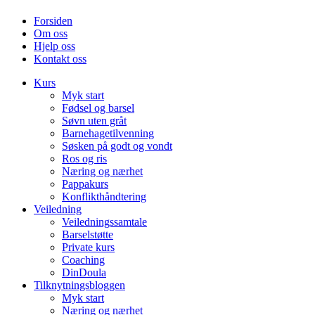
Forsiden
Om oss
Hjelp oss
Kontakt oss
Kurs
Myk start
Fødsel og barsel
Søvn uten gråt
Barnehagetilvenning
Søsken på godt og vondt
Ros og ris
Næring og nærhet
Pappakurs
Konflikthåndtering
Veiledning
Veiledningssamtale
Barselstøtte
Private kurs
Coaching
DinDoula
Tilknytningsbloggen
Myk start
Næring og nærhet