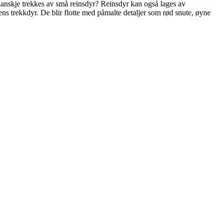
kanskje trekkes av små reinsdyr? Reinsdyr kan også lages av
ens trekkdyr. De blir flotte med påmalte detaljer som rød snute, øyne