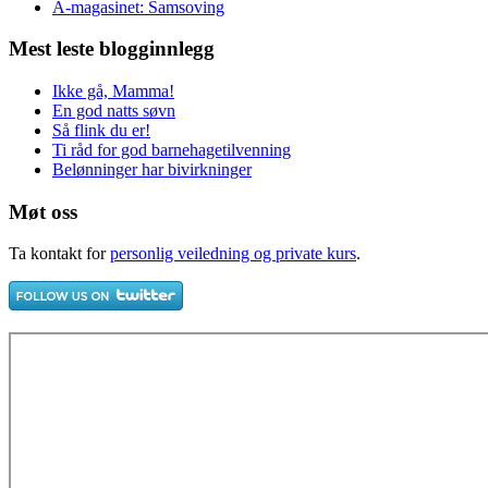
A-magasinet: Samsoving
Mest leste blogginnlegg
Ikke gå, Mamma!
En god natts søvn
Så flink du er!
Ti råd for god barnehagetilvenning
Belønninger har bivirkninger
Møt oss
Ta kontakt for
personlig veiledning og private kurs
.