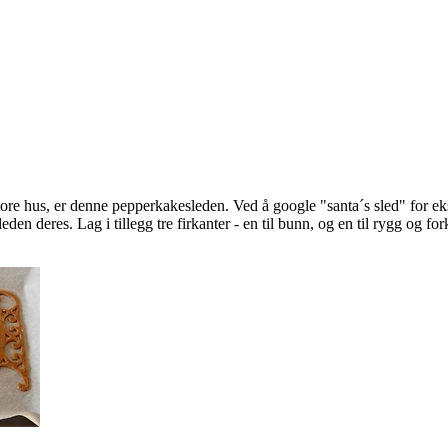
ore hus, er denne pepperkakesleden. Ved å google "santa´s sled" for ek
den deres. Lag i tillegg tre firkanter - en til bunn, og en til rygg og fo