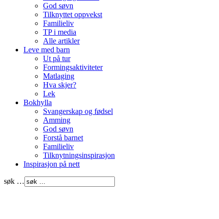
God søvn
Tilknyttet oppvekst
Familieliv
TP i media
Alle artikler
Leve med barn
Ut på tur
Formingsaktiviteter
Matlaging
Hva skjer?
Lek
Bokhylla
Svangerskap og fødsel
Amming
God søvn
Forstå barnet
Familieliv
Tilknytningsinspirasjon
Inspirasjon på nett
søk …