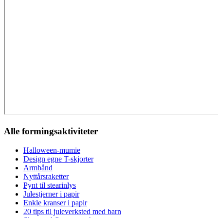
Alle formingsaktiviteter
Halloween-mumie
Design egne T-skjorter
Armbånd
Nyttårsraketter
Pynt til stearinlys
Julestjerner i papir
Enkle kranser i papir
20 tips til juleverksted med barn