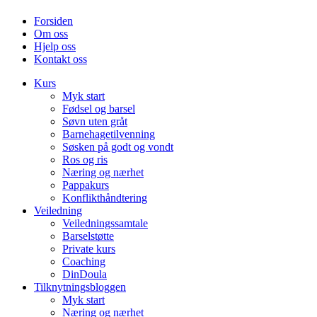
Forsiden
Om oss
Hjelp oss
Kontakt oss
Kurs
Myk start
Fødsel og barsel
Søvn uten gråt
Barnehagetilvenning
Søsken på godt og vondt
Ros og ris
Næring og nærhet
Pappakurs
Konflikthåndtering
Veiledning
Veiledningssamtale
Barselstøtte
Private kurs
Coaching
DinDoula
Tilknytningsbloggen
Myk start
Næring og nærhet