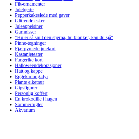
Filt-ornamenter
Julehjerte
Pepperkakeslede med gaver
Glitrende esker
Juleappelsiner
Garnnisser
"Hu er så snill den stjerna, hu blonke’, kan du sjå"
Pinne-tegninger
Fjærpyntede julekort
Kastanjeteater
Fargerike kort
Halloweendekorasjoner
Hatt og kappe
Eggekartong-dyr
Plante eiketrær
Gipsfigurer
Personlig koffert
En krokodille i hagen
Sommerfugler
Akvarium