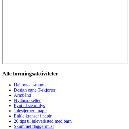
Alle formingsaktiviteter
Halloween-mumie
Design egne T-skjorter
Armbånd
Nyttårsraketter
Pynt til stearinlys
Julestjerner i papir
Enkle kranser i papir
20 tips til juleverksted med barn
Skummel flaggermus!