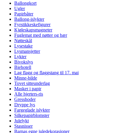
Ballongkort
Ugler
Papirbåter
Ballong-islykter
Fyrstikkeskefigurer
Kjøleskapsmagneter
Fuglemat med nøtter og bær
Nøtteskål
Lysestake
Lysmansjetter
Lykter
Bivokslys
Biehotell
Lag flagg og flaggstang til 17. mai
Minne-bilde
Tovet sitteunderlag
Masker i papir
Alle hjerters-ris
Gresshoder
Dryppe lys
Fargeglade islykter
Silkepapirblomster
Julelykt
Stasnisser
Barnas egne juledekorasjoner