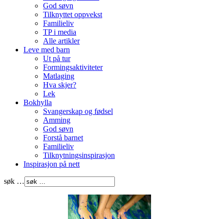
God søvn
Tilknyttet oppvekst
Familieliv
TP i media
Alle artikler
Leve med barn
Ut på tur
Formingsaktiviteter
Matlaging
Hva skjer?
Lek
Bokhylla
Svangerskap og fødsel
Amming
God søvn
Forstå barnet
Familieliv
Tilknytningsinspirasjon
Inspirasjon på nett
søk …