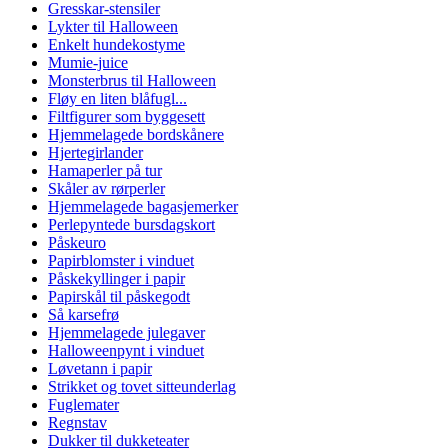
Gresskar-stensiler
Lykter til Halloween
Enkelt hundekostyme
Mumie-juice
Monsterbrus til Halloween
Fløy en liten blåfugl...
Filtfigurer som byggesett
Hjemmelagede bordskånere
Hjertegirlander
Hamaperler på tur
Skåler av rørperler
Hjemmelagede bagasjemerker
Perlepyntede bursdagskort
Påskeuro
Papirblomster i vinduet
Påskekyllinger i papir
Papirskål til påskegodt
Så karsefrø
Hjemmelagede julegaver
Halloweenpynt i vinduet
Løvetann i papir
Strikket og tovet sitteunderlag
Fuglemater
Regnstav
Dukker til dukketeater