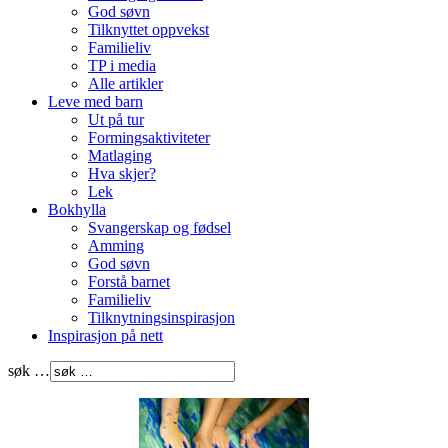
God søvn
Tilknyttet oppvekst
Familieliv
TP i media
Alle artikler
Leve med barn
Ut på tur
Formingsaktiviteter
Matlaging
Hva skjer?
Lek
Bokhylla
Svangerskap og fødsel
Amming
God søvn
Forstå barnet
Familieliv
Tilknytningsinspirasjon
Inspirasjon på nett
søk …