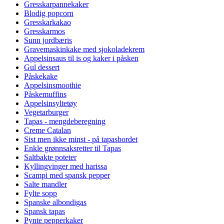
Gresskarpannekaker
Blodig popcorn
Gresskarkakao
Gresskarmos
Sunn jordbæris
Gravemaskinkake med sjokoladekrem
Appelsinsaus til is og kaker i påsken
Gul dessert
Påskekake
Appelsinsmoothie
Påskemuffins
Appelsinsyltetøy
Vegetarburger
Tapas - mengdeberegning
Creme Catalan
Sist men ikke minst - på tapasbordet
Enkle grønnsaksretter til Tapas
Saltbakte poteter
Kyllingvinger med harissa
Scampi med spansk pepper
Salte mandler
Fylte sopp
Spanske albondigas
Spansk tapas
Pynte pepperkaker