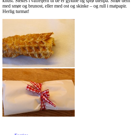
knust. Stekes i vaffeljern til de er gyldne og sprø utenpå. Smør dem
med smør og brunost, eller med ost og skinke – og rull i matpapir.
Herlig turmat!