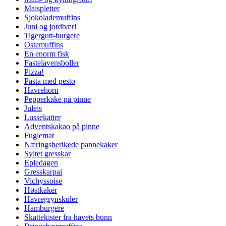
Maispletter
Sjokolademuffins
Juni og jordbær!
Tigergutt-burgere
Ostemuffins
En enorm fisk
Fastelavensboller
Pizza!
Pasta med pesto
Havrehorn
Pepperkake på pinne
Juleis
Lussekatter
Adventskakao på pinne
Fuglemat
Næringsberikede pannekaker
Syltet gresskar
Epledagen
Gresskarpai
Vichyssoise
Høstkaker
Havregrynskuler
Hamburgere
Skattekister fra havets bunn