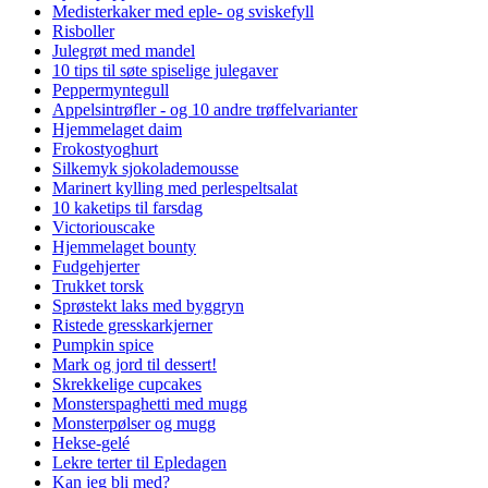
Medisterkaker med eple- og sviskefyll
Risboller
Julegrøt med mandel
10 tips til søte spiselige julegaver
Peppermyntegull
Appelsintrøfler - og 10 andre trøffelvarianter
Hjemmelaget daim
Frokostyoghurt
Silkemyk sjokolademousse
Marinert kylling med perlespeltsalat
10 kaketips til farsdag
Victoriouscake
Hjemmelaget bounty
Fudgehjerter
Trukket torsk
Sprøstekt laks med byggryn
Ristede gresskarkjerner
Pumpkin spice
Mark og jord til dessert!
Skrekkelige cupcakes
Monsterspaghetti med mugg
Monsterpølser og mugg
Hekse-gelé
Lekre terter til Epledagen
Kan jeg bli med?