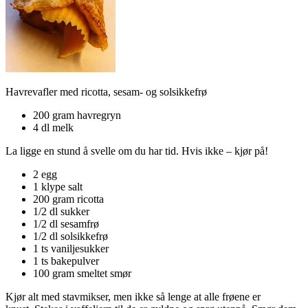
Havrevafler med ricotta, sesam- og solsikkefrø
200 gram havregryn
4 dl melk
La ligge en stund å svelle om du har tid. Hvis ikke – kjør på!
2 egg
1 klype salt
200 gram ricotta
1/2 dl sukker
1/2 dl sesamfrø
1/2 dl solsikkefrø
1 ts vaniljesukker
1 ts bakepulver
100 gram smeltet smør
Kjør alt med stavmikser, men ikke så lenge at alle frøene er