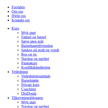
Forsiden
Om oss
Hjelp oss
Kontakt oss
Kurs
Myk start
Fødsel og barsel
Søvn uten gråt
Barnehagetilvenning
Søsken på godt og vondt
Ros og ris
Næring og nærhet
Pappakurs
Konflikthåndtering
Veiledning
Veiledningssamtale
Barselstøtte
Private kurs
Coaching
DinDoula
Tilknytningsbloggen
Myk start
Næring og nærhet