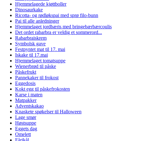
Hjemmelagede kjøttboller
Dinosaurkake
Ricotta- og rødløkspai med sprø filo-bunn
Pai til alle anledninger
Hjemmelaget jordbæris med bringebærbærcoulis
Det ordet rabarbra er veldig et sommerord...
Rabarbraiskrem
Symbolsk gave
Festpyntet mat til 17. mai
Iskake til 17.mai
Hjemmelaget tomatsuppe
Wienerbrød til påske
Påskefrukt
Pannekaker til frokost
Eggedosis
Kokt egg til påskefrokosten
Karse i maten
Matpakker
Adventskakao
Knaskete spøkelser til Halloween
Lage smør
Høstsuppe
Eggets dag
Omelett
Fårikål