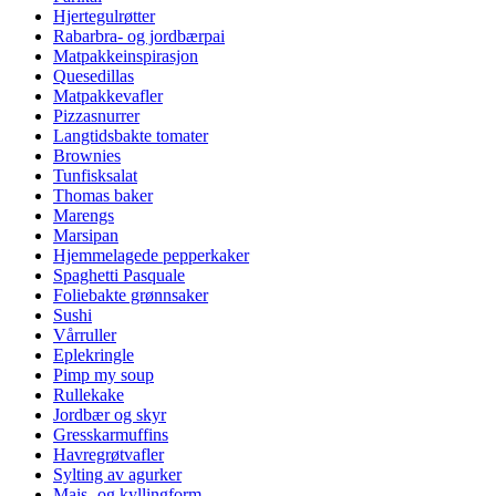
Hjertegulrøtter
Rabarbra- og jordbærpai
Matpakkeinspirasjon
Quesedillas
Matpakkevafler
Pizzasnurrer
Langtidsbakte tomater
Brownies
Tunfisksalat
Thomas baker
Marengs
Marsipan
Hjemmelagede pepperkaker
Spaghetti Pasquale
Foliebakte grønnsaker
Sushi
Vårruller
Eplekringle
Pimp my soup
Rullekake
Jordbær og skyr
Gresskarmuffins
Havregrøtvafler
Sylting av agurker
Mais- og kyllingform