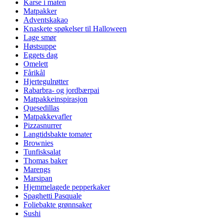
Karse i maten
Matpakker
Adventskakao
Knaskete spøkelser til Halloween
Lage smør
Høstsuppe
Eggets dag
Omelett
Fårikål
Hjertegulrøtter
Rabarbra- og jordbærpai
Matpakkeinspirasjon
Quesedillas
Matpakkevafler
Pizzasnurrer
Langtidsbakte tomater
Brownies
Tunfisksalat
Thomas baker
Marengs
Marsipan
Hjemmelagede pepperkaker
Spaghetti Pasquale
Foliebakte grønnsaker
Sushi