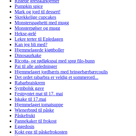
Ristede gresskarkjerner
Pumpkin spice
Mark og jord til dessert!
Skrekkelige cupcakes
Monsterspaghetti med mugg
Monsterpølser og mugg
Hekse-gelé
Lekre terter til Epledagen
Kan jeg bli med?
Hjemmelagede kjøttboller
Dinosaurkake
Ricotta- og rødløkspai med sprø filo-bunn
Pai til alle anledninger
Hjemmelaget jordbæris med bringebærbærcoulis
Det ordet rabarbra er veldig et sommerord...
Rabarbraiskrem
Symbolsk gave
Festpyntet mat til 17. mai
Iskake til 17.mai
Hjemmelaget tomatsuppe
Wienerbrød til påske
Påskefrukt
Pannekaker til frokost
Eggedosis
Kokt egg til påskefrokosten