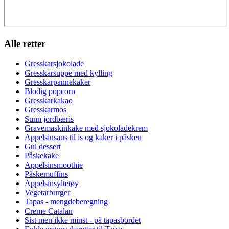
Alle retter
Gresskarsjokolade
Gresskarsuppe med kylling
Gresskarpannekaker
Blodig popcorn
Gresskarkakao
Gresskarmos
Sunn jordbæris
Gravemaskinkake med sjokoladekrem
Appelsinsaus til is og kaker i påsken
Gul dessert
Påskekake
Appelsinsmoothie
Påskemuffins
Appelsinsyltetøy
Vegetarburger
Tapas - mengdeberegning
Creme Catalan
Sist men ikke minst - på tapasbordet