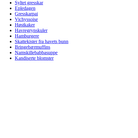
Syltet gresskar
Epledagen
Gresskarpai
Vichyssoise
Høstkaker
Havregrynskuler
Hamburgere
Skattekister fra havets bunn
Bringebærmuffins
Namskillebabbasuppe
Kandiserte blomster