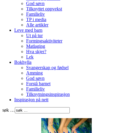
God søvn
Tilknyttet oppvekst
Familieliv
TP i media
Alle artikler
Leve med barn
Ut på tur
Formingsaktiviteter
Matlaging
Hva skjer?
Lek
Bokhylla
Svangerskap og fødsel
Amming
God søvn
Forstå barnet
Familieliv
Tilknytningsinspirasjon
Inspirasjon på nett
søk …