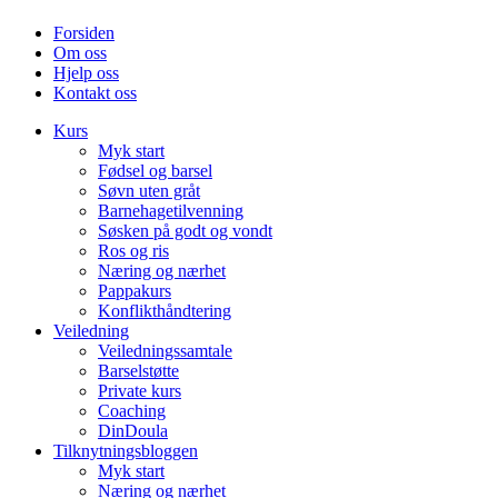
Forsiden
Om oss
Hjelp oss
Kontakt oss
Kurs
Myk start
Fødsel og barsel
Søvn uten gråt
Barnehagetilvenning
Søsken på godt og vondt
Ros og ris
Næring og nærhet
Pappakurs
Konflikthåndtering
Veiledning
Veiledningssamtale
Barselstøtte
Private kurs
Coaching
DinDoula
Tilknytningsbloggen
Myk start
Næring og nærhet