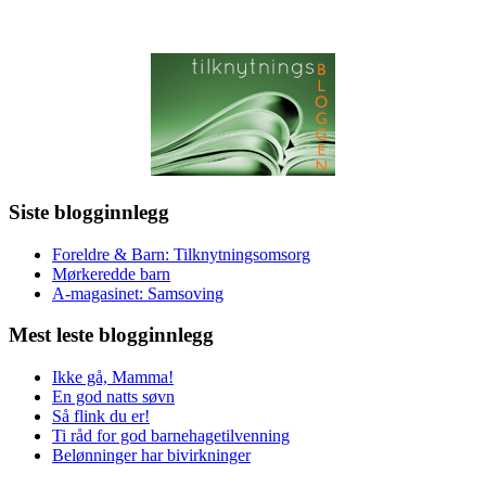
Siste blogginnlegg
Foreldre & Barn: Tilknytningsomsorg
Mørkeredde barn
A-magasinet: Samsoving
Mest leste blogginnlegg
Ikke gå, Mamma!
En god natts søvn
Så flink du er!
Ti råd for god barnehagetilvenning
Belønninger har bivirkninger