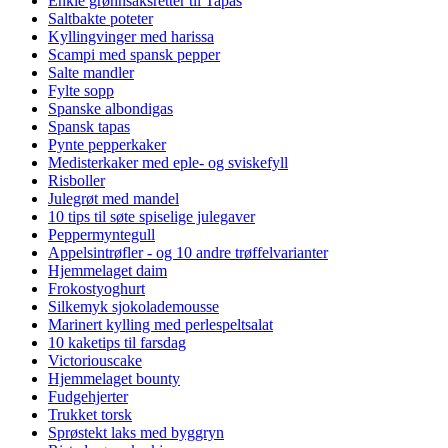
Enkle grønnsaksretter til Tapas
Saltbakte poteter
Kyllingvinger med harissa
Scampi med spansk pepper
Salte mandler
Fylte sopp
Spanske albondigas
Spansk tapas
Pynte pepperkaker
Medisterkaker med eple- og sviskefyll
Risboller
Julegrøt med mandel
10 tips til søte spiselige julegaver
Peppermyntegull
Appelsintrøfler - og 10 andre trøffelvarianter
Hjemmelaget daim
Frokostyoghurt
Silkemyk sjokolademousse
Marinert kylling med perlespeltsalat
10 kaketips til farsdag
Victoriouscake
Hjemmelaget bounty
Fudgehjerter
Trukket torsk
Sprøstekt laks med byggryn