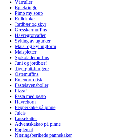
Vårruller
Eplekringle
Pimp my soup
Rullekake
Jordbær og skyr
Gresskarmuffins
Havregrøtvafler
Sylting av agurker
Mais- og kyllingform
Maispletter
Sjokolademuffins
Juni og jordbær!
Tigergutt-burgere
Ostemuffins
En enorm fisk
Fastelavensboller
Pizza!
Pasta med pesto
Havrehorn
Pepperkake på pinne
Juleis
Lussekatter
Adventskakao på pinne
Fuglemat
Næringsberikede pannekaker