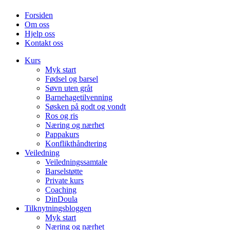
Forsiden
Om oss
Hjelp oss
Kontakt oss
Kurs
Myk start
Fødsel og barsel
Søvn uten gråt
Barnehagetilvenning
Søsken på godt og vondt
Ros og ris
Næring og nærhet
Pappakurs
Konflikthåndtering
Veiledning
Veiledningssamtale
Barselstøtte
Private kurs
Coaching
DinDoula
Tilknytningsbloggen
Myk start
Næring og nærhet