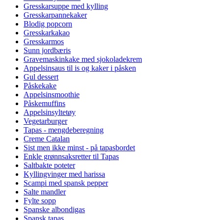
Gresskarsuppe med kylling
Gresskarpannekaker
Blodig popcorn
Gresskarkakao
Gresskarmos
Sunn jordbæris
Gravemaskinkake med sjokoladekrem
Appelsinsaus til is og kaker i påsken
Gul dessert
Påskekake
Appelsinsmoothie
Påskemuffins
Appelsinsyltetøy
Vegetarburger
Tapas - mengdeberegning
Creme Catalan
Sist men ikke minst - på tapasbordet
Enkle grønnsaksretter til Tapas
Saltbakte poteter
Kyllingvinger med harissa
Scampi med spansk pepper
Salte mandler
Fylte sopp
Spanske albondigas
Spansk tapas