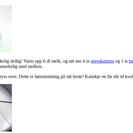
kelig deilig! Varm opp 6 dl melk, og rør inn 4 ss
gresskarmos
og 1 ts
hø
 umerkelig med melken.
s over. Dette er høststemning på sitt beste! Kanskje en fin ide til k