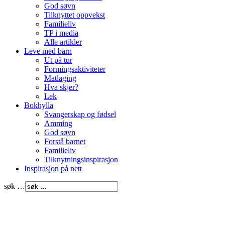
God søvn
Tilknyttet oppvekst
Familieliv
TP i media
Alle artikler
Leve med barn
Ut på tur
Formingsaktiviteter
Matlaging
Hva skjer?
Lek
Bokhylla
Svangerskap og fødsel
Amming
God søvn
Forstå barnet
Familieliv
Tilknytningsinspirasjon
Inspirasjon på nett
søk …