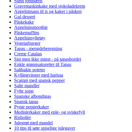
Sunn jordbæris
Gravemaskinkake med sjokoladekrem
Appelsinsaus til is og kaker i påsken
Gul dessert
Påskekake
Appelsinsmoothie
Påskemuffins
Appelsinsyltetøy
Vegetarburger
Tapas - mengdeberegning
Creme Catalan
Sist men ikke minst - på tapasbordet
Enkle grønnsaksretter til Tapas
Saltbakte poteter
Kyllingvinger med harissa
Scampi med spansk pepper
Salte mandler
Fylte sopp
Spanske albondigas
Spansk tapas
Pynte pepperkaker
Medisterkaker med eple- og sviskefyll
Risboller
Julegrøt med mandel
10 tips til søte spiselige julegaver