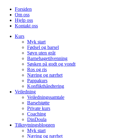
Forsiden
Om oss
Hjelp oss
Kontakt oss
Kurs
Myk start
Fødsel og barsel
Søvn uten gråt
Barnehagetilvenning
Søsken på godt og vondt
Ros og ris
Næring og nærhet
Pappakurs
Konflikthåndtering
Veiledning
Veiledningssamtale
Barselstøtte
Private kurs
Coaching
DinDoula
Tilknytningsbloggen
Myk start
Næring og nærhet