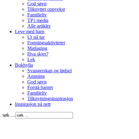
God søvn
Tilknyttet oppvekst
Familieliv
TP i media
Alle artikler
Leve med barn
Ut på tur
Formingsaktiviteter
Matlaging
Hva skjer?
Lek
Bokhylla
Svangerskap og fødsel
Amming
God søvn
Forstå barnet
Familieliv
Tilknytningsinspirasjon
Inspirasjon på nett
søk …