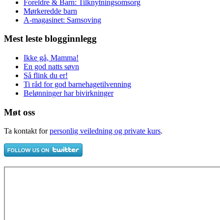
Foreldre & Barn: Tilknytningsomsorg
Mørkeredde barn
A-magasinet: Samsoving
Mest leste blogginnlegg
Ikke gå, Mamma!
En god natts søvn
Så flink du er!
Ti råd for god barnehagetilvenning
Belønninger har bivirkninger
Møt oss
Ta kontakt for
personlig veiledning og private kurs
.