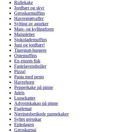
Rullekake
Jordbær og skyr
Gresskarmuffins
Havregrøtvafler
Sylting av agurker
Mais- og kyllingform
Maispletter
Sjokolademuffins
Juni og jordbær!
Tigergutt-burgere
Ostemuffins
En enorm fisk
Fastelavensboller
Pizza!
Pasta med pesto
Havrehorn
Pepperkake på pinne
Juleis
Lussekatter
Adventskakao på pinne
Fuglemat
Næringsberikede pannekaker
Syltet gresskar
Epledagen
Gresskarpai