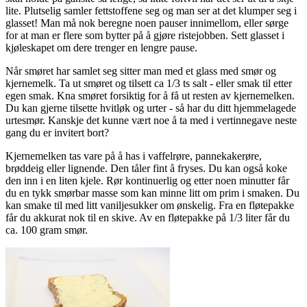
lite. Plutselig samler fettstoffene seg og man ser at det klumper seg i
glasset! Man må nok beregne noen pauser innimellom, eller sørge
for at man er flere som bytter på å gjøre ristejobben. Sett glasset i
kjøleskapet om dere trenger en lengre pause.
Når smøret har samlet seg sitter man med et glass med smør og
kjernemelk. Ta ut smøret og tilsett ca 1/3 ts salt - eller smak til etter
egen smak. Kna smøret forsiktig for å få ut resten av kjernemelken.
Du kan gjerne tilsette hvitløk og urter - så har du ditt hjemmelagede
urtesmør. Kanskje det kunne vært noe å ta med i vertinnegave neste
gang du er invitert bort?
Kjernemelken tas vare på å has i vaffelrøre, pannekakerøre,
brøddeig eller lignende. Den tåler fint å fryses. Du kan også koke
den inn i en liten kjele. Rør kontinuerlig og etter noen minutter får
du en tykk smørbar masse som kan minne litt om prim i smaken. Du
kan smake til med litt vaniljesukker om ønskelig. Fra en fløtepakke
får du akkurat nok til en skive. Av en fløtepakke på 1/3 liter får du
ca. 100 gram smør.