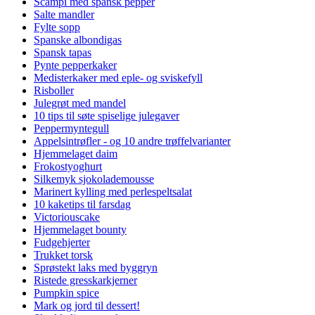
Scampi med spansk pepper
Salte mandler
Fylte sopp
Spanske albondigas
Spansk tapas
Pynte pepperkaker
Medisterkaker med eple- og sviskefyll
Risboller
Julegrøt med mandel
10 tips til søte spiselige julegaver
Peppermyntegull
Appelsintrøfler - og 10 andre trøffelvarianter
Hjemmelaget daim
Frokostyoghurt
Silkemyk sjokolademousse
Marinert kylling med perlespeltsalat
10 kaketips til farsdag
Victoriouscake
Hjemmelaget bounty
Fudgehjerter
Trukket torsk
Sprøstekt laks med byggryn
Ristede gresskarkjerner
Pumpkin spice
Mark og jord til dessert!