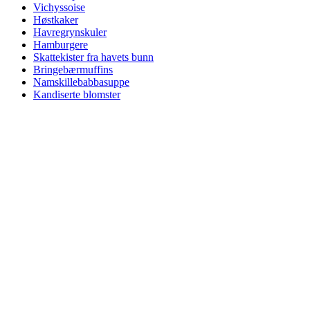
Vichyssoise
Høstkaker
Havregrynskuler
Hamburgere
Skattekister fra havets bunn
Bringebærmuffins
Namskillebabbasuppe
Kandiserte blomster