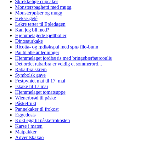
Skrekkelige cupcakes
Monsterspaghetti med mugg
Monsterpølser og mugg
Hekse-gelé
Lekre terter til Epledagen
Kan jeg bli med?
Hjemmelagede kjøttboller
Dinosaurkake
Ricotta- og rødløkspai med sprø filo-bunn
Pai til alle anledninger
Hjemmelaget jordbæris med bringebærbærcoulis
Det ordet rabarbra er veldig et sommerord...
Rabarbraiskrem
Symbolsk gave
Festpyntet mat til 17. mai
Iskake til 17.mai
Hjemmelaget tomatsuppe
Wienerbrød til påske
Påskefrukt
Pannekaker til frokost
Eggedosis
Kokt egg til påskefrokosten
Karse i maten
Matpakker
Adventskakao