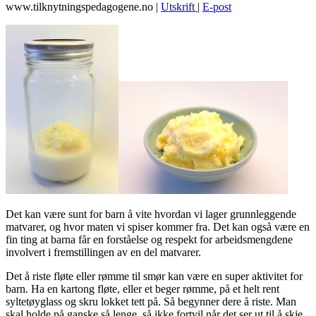
www.tilknytningspedagogene.no
|
Utskrift
|
E-post
Det kan være sunt for barn å vite hvordan vi lager grunnleggende
matvarer, og hvor maten vi spiser kommer fra. Det kan også være en
fin ting at barna får en forståelse og respekt for arbeidsmengdene
involvert i fremstillingen av en del matvarer.
Det å riste fløte eller rømme til smør kan være en super aktivitet for
barn. Ha en kartong fløte, eller et beger rømme, på et helt rent
syltetøyglass og skru lokket tett på. Så begynner dere å riste. Man
skal holde på ganske så lenge, så ikke fortvil når det ser ut til å skje