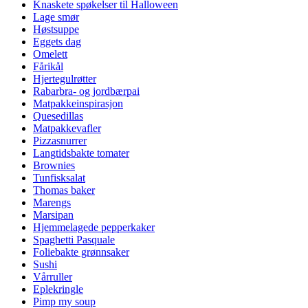
Knaskete spøkelser til Halloween
Lage smør
Høstsuppe
Eggets dag
Omelett
Fårikål
Hjertegulrøtter
Rabarbra- og jordbærpai
Matpakkeinspirasjon
Quesedillas
Matpakkevafler
Pizzasnurrer
Langtidsbakte tomater
Brownies
Tunfisksalat
Thomas baker
Marengs
Marsipan
Hjemmelagede pepperkaker
Spaghetti Pasquale
Foliebakte grønnsaker
Sushi
Vårruller
Eplekringle
Pimp my soup