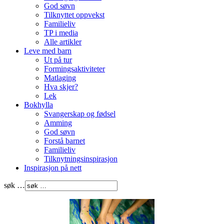
God søvn
Tilknyttet oppvekst
Familieliv
TP i media
Alle artikler
Leve med barn
Ut på tur
Formingsaktiviteter
Matlaging
Hva skjer?
Lek
Bokhylla
Svangerskap og fødsel
Amming
God søvn
Forstå barnet
Familieliv
Tilknytningsinspirasjon
Inspirasjon på nett
søk …