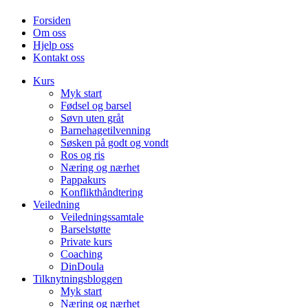
Forsiden
Om oss
Hjelp oss
Kontakt oss
Kurs
Myk start
Fødsel og barsel
Søvn uten gråt
Barnehagetilvenning
Søsken på godt og vondt
Ros og ris
Næring og nærhet
Pappakurs
Konflikthåndtering
Veiledning
Veiledningssamtale
Barselstøtte
Private kurs
Coaching
DinDoula
Tilknytningsbloggen
Myk start
Næring og nærhet