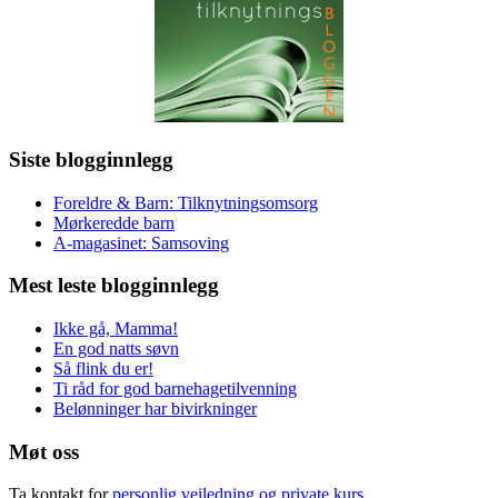
Siste blogginnlegg
Foreldre & Barn: Tilknytningsomsorg
Mørkeredde barn
A-magasinet: Samsoving
Mest leste blogginnlegg
Ikke gå, Mamma!
En god natts søvn
Så flink du er!
Ti råd for god barnehagetilvenning
Belønninger har bivirkninger
Møt oss
Ta kontakt for
personlig veiledning og private kurs
.