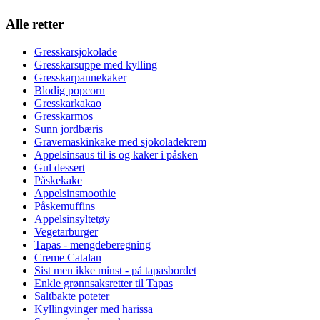
Alle retter
Gresskarsjokolade
Gresskarsuppe med kylling
Gresskarpannekaker
Blodig popcorn
Gresskarkakao
Gresskarmos
Sunn jordbæris
Gravemaskinkake med sjokoladekrem
Appelsinsaus til is og kaker i påsken
Gul dessert
Påskekake
Appelsinsmoothie
Påskemuffins
Appelsinsyltetøy
Vegetarburger
Tapas - mengdeberegning
Creme Catalan
Sist men ikke minst - på tapasbordet
Enkle grønnsaksretter til Tapas
Saltbakte poteter
Kyllingvinger med harissa