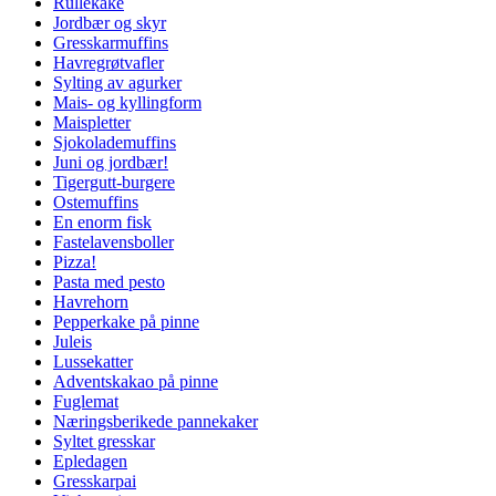
Rullekake
Jordbær og skyr
Gresskarmuffins
Havregrøtvafler
Sylting av agurker
Mais- og kyllingform
Maispletter
Sjokolademuffins
Juni og jordbær!
Tigergutt-burgere
Ostemuffins
En enorm fisk
Fastelavensboller
Pizza!
Pasta med pesto
Havrehorn
Pepperkake på pinne
Juleis
Lussekatter
Adventskakao på pinne
Fuglemat
Næringsberikede pannekaker
Syltet gresskar
Epledagen
Gresskarpai