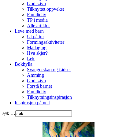
God søvn
Tilknyttet oppvekst
Familieliv
TP i media
Alle artikler
Leve med barn
Ut på tur
Formingsaktiviteter
Matlaging
Hva skjer?
Lek
Bokhylla
Svangerskap og fødsel
Amming
God søvn
Forstå barnet
Familieliv
Tilknytningsinspirasjon
Inspirasjon på nett
søk …