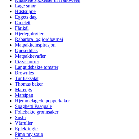
Knaskete spøkelser til Halloween
Lage smør
Høstsuppe
Eggets dag
Omelett
Fårikål
Hjertegulrøtter
Rabarbra- og jordbærpai
Matpakkeinspirasjon
Quesedillas
Matpakkevafler
Pizzasnurrer
Langtidsbakte tomater
Brownies
Tunfisksalat
Thomas baker
Marengs
Marsipan
Hjemmelagede pepperkaker
Spaghetti Pasquale
Foliebakte grønnsaker
Sushi
Vårruller
Eplekringle
Pimp my soup