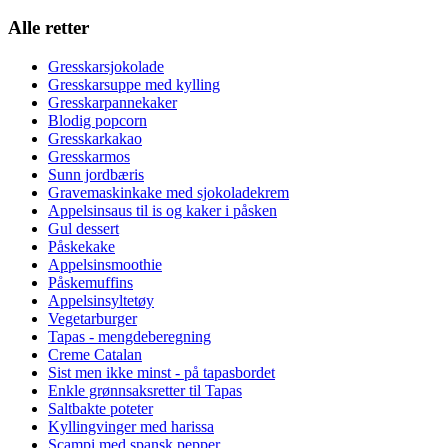
Alle retter
Gresskarsjokolade
Gresskarsuppe med kylling
Gresskarpannekaker
Blodig popcorn
Gresskarkakao
Gresskarmos
Sunn jordbæris
Gravemaskinkake med sjokoladekrem
Appelsinsaus til is og kaker i påsken
Gul dessert
Påskekake
Appelsinsmoothie
Påskemuffins
Appelsinsyltetøy
Vegetarburger
Tapas - mengdeberegning
Creme Catalan
Sist men ikke minst - på tapasbordet
Enkle grønnsaksretter til Tapas
Saltbakte poteter
Kyllingvinger med harissa
Scampi med spansk pepper