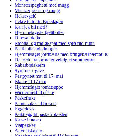
Monsterspaghetti med mugg
Monsterpølser og mugg
Hekse-gelé
Lekre terter til Epledagen
Kan jeg bli med?
Hjemmelagede kjøttboller
Dinosaurkake
Ricotta- og rødløkspai med sprø filo-bunn
Pai til alle anledninger
Hjemmelaget jordbæris med bringebærbærcoulis
Det ordet rabarbra er veldig et sommerord...
Rabarbraiskrem
Symbolsk gave
Festpyntet mat til 17. mai
Iskake til 17.mai
Hjemmelaget tomatsuppe
Wienerbrød til påske
Påskefrukt
Pannekaker til frokost
Eggedosis
Kokt egg til påskefrokosten
Karse i maten
Matpakker
Adventskakao