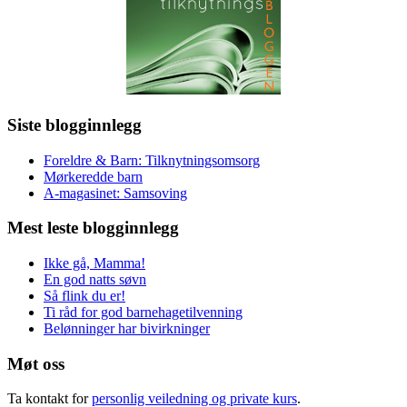
Siste blogginnlegg
Foreldre & Barn: Tilknytningsomsorg
Mørkeredde barn
A-magasinet: Samsoving
Mest leste blogginnlegg
Ikke gå, Mamma!
En god natts søvn
Så flink du er!
Ti råd for god barnehagetilvenning
Belønninger har bivirkninger
Møt oss
Ta kontakt for
personlig veiledning og private kurs
.