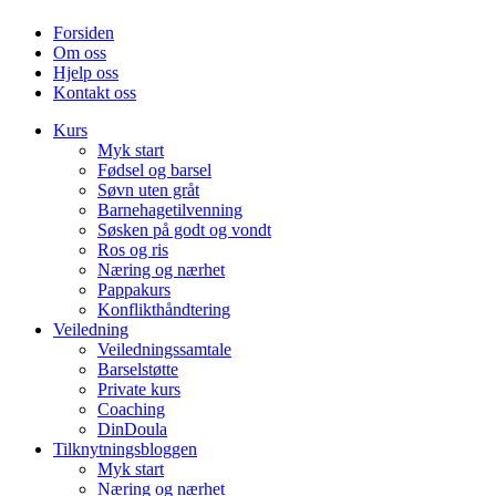
Forsiden
Om oss
Hjelp oss
Kontakt oss
Kurs
Myk start
Fødsel og barsel
Søvn uten gråt
Barnehagetilvenning
Søsken på godt og vondt
Ros og ris
Næring og nærhet
Pappakurs
Konflikthåndtering
Veiledning
Veiledningssamtale
Barselstøtte
Private kurs
Coaching
DinDoula
Tilknytningsbloggen
Myk start
Næring og nærhet