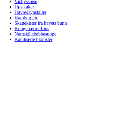
Vichyssoise
Høstkaker
Havregrynskuler
Hamburgere
Skattekister fra havets bunn
Bringebærmuffins
Namskillebabbasuppe
Kandiserte blomster