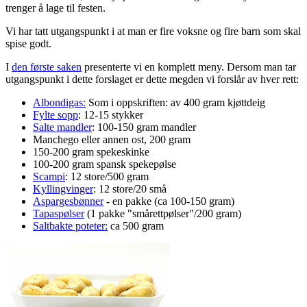
trenger å lage til festen.
Vi har tatt utgangspunkt i at man er fire voksne og fire barn som skal
spise godt.
I
den første saken
presenterte vi en komplett meny. Dersom man tar
utgangspunkt i dette forslaget er dette megden vi forslår av hver rett:
Albondigas:
Som i oppskriften: av 400 gram kjøttdeig
Fylte sopp
: 12-15 stykker
Salte mandler
: 100-150 gram mandler
Manchego eller annen ost, 200 gram
150-200 gram spekeskinke
100-200 gram spansk spekepølse
Scampi
: 12 store/500 gram
Kyllingvinger
: 12 store/20 små
Aspargesbønner
- en pakke (ca 100-150 gram)
Tapaspølser
(1 pakke "smårettpølser"/200 gram)
Saltbakte poteter:
ca 500 gram