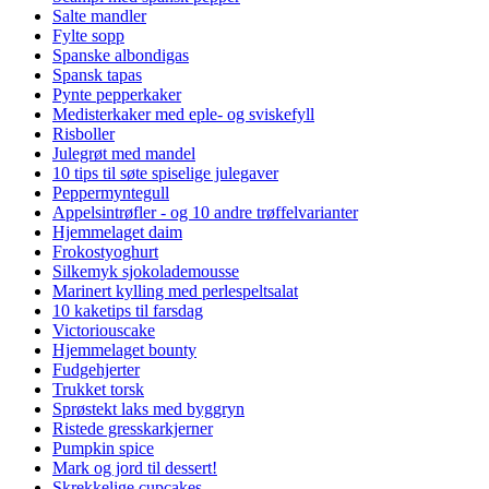
Salte mandler
Fylte sopp
Spanske albondigas
Spansk tapas
Pynte pepperkaker
Medisterkaker med eple- og sviskefyll
Risboller
Julegrøt med mandel
10 tips til søte spiselige julegaver
Peppermyntegull
Appelsintrøfler - og 10 andre trøffelvarianter
Hjemmelaget daim
Frokostyoghurt
Silkemyk sjokolademousse
Marinert kylling med perlespeltsalat
10 kaketips til farsdag
Victoriouscake
Hjemmelaget bounty
Fudgehjerter
Trukket torsk
Sprøstekt laks med byggryn
Ristede gresskarkjerner
Pumpkin spice
Mark og jord til dessert!
Skrekkelige cupcakes