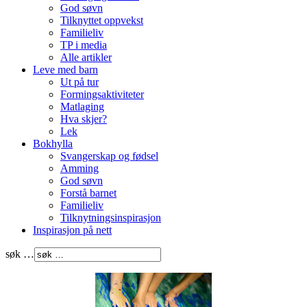
God søvn
Tilknyttet oppvekst
Familieliv
TP i media
Alle artikler
Leve med barn
Ut på tur
Formingsaktiviteter
Matlaging
Hva skjer?
Lek
Bokhylla
Svangerskap og fødsel
Amming
God søvn
Forstå barnet
Familieliv
Tilknytningsinspirasjon
Inspirasjon på nett
søk …