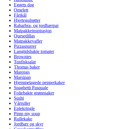
Eggets dag
Omelett
Fårikål
Hjertegulrøtter
Rabarbra- og jordbærpai
Matpakkeinspirasjon
Quesedillas
Matpakkevafler
Pizzasnurrer
Langtidsbakte tomater
Brownies
Tunfisksalat
Thomas baker
Marengs
Marsipan
Hjemmelagede pepperkaker
Spaghetti Pasquale
Foliebakte grønnsaker
Sushi
Vårruller
Eplekringle
Pimp my soup
Rullekake
Jordbær og skyr