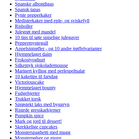
Spanske albondigas
Spansk tapas
Pynte pepperkaker
Medisterkaker med eple- og sviskefyll
Risboller
Julegrøt med mandel
10 tips til søte spiselige julegaver
Peppermyntegull
Appelsintrøfler - og 10 andre trøffelvarianter
Hjemmelaget daim
Frokostyoghurt
Silkemyk sjokolademousse
Marinert kylling med perlespeltsalat
10 kaketips til farsdag
Victoriouscake
Hjemmelaget bounty
Fudgehjerter
Trukket torsk
Sprøstekt laks med byggryn
Ristede gresskarkjerner
Pumpkin spice
Mark og jord til dessert!
Skrekkelige cupcakes
Monsterspaghetti med mugg
Monsterpølser og mugg