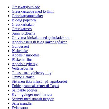
Gresskarsjokolade
Gresskarsuppe med kylling
Gresskarpannekaker
Blodig popcorn
Gresskarkakao
Gresskarmos
Sunn jordbæris
Gravemaskinkake med sjokoladekrem
Appelsinsaus til is og kaker i påsken
Gul dessert
Påskekake
Appelsinsmoothie
Påskemuffins
Appelsinsyltetøy
Vegetarburger
Tapas - mengdeberegning
Creme Catalan
Sist men ikke minst - på tapasbordet
Enkle grønnsaksretter til Tapas
Saltbakte poteter
Kyllingvinger med harissa
Scampi med spansk pepper
Salte mandler
Fylte sopp