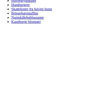
Havregrynskuler
Hamburgere
Skattekister fra havets bunn
Bringebærmuffins
Namskillebabbasuppe
Kandiserte blomster