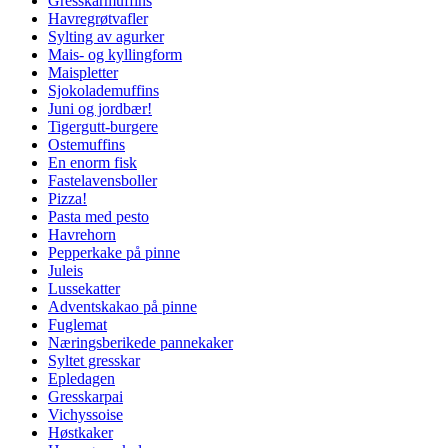
Gresskarmuffins
Havregrøtvafler
Sylting av agurker
Mais- og kyllingform
Maispletter
Sjokolademuffins
Juni og jordbær!
Tigergutt-burgere
Ostemuffins
En enorm fisk
Fastelavensboller
Pizza!
Pasta med pesto
Havrehorn
Pepperkake på pinne
Juleis
Lussekatter
Adventskakao på pinne
Fuglemat
Næringsberikede pannekaker
Syltet gresskar
Epledagen
Gresskarpai
Vichyssoise
Høstkaker