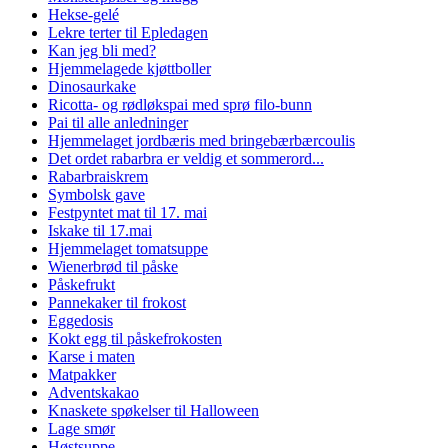
Hekse-gelé
Lekre terter til Epledagen
Kan jeg bli med?
Hjemmelagede kjøttboller
Dinosaurkake
Ricotta- og rødløkspai med sprø filo-bunn
Pai til alle anledninger
Hjemmelaget jordbæris med bringebærbærcoulis
Det ordet rabarbra er veldig et sommerord...
Rabarbraiskrem
Symbolsk gave
Festpyntet mat til 17. mai
Iskake til 17.mai
Hjemmelaget tomatsuppe
Wienerbrød til påske
Påskefrukt
Pannekaker til frokost
Eggedosis
Kokt egg til påskefrokosten
Karse i maten
Matpakker
Adventskakao
Knaskete spøkelser til Halloween
Lage smør
Høstsuppe