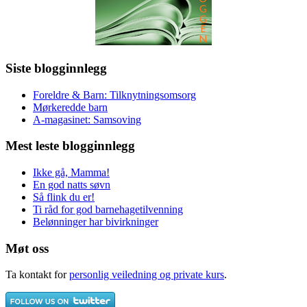
Siste blogginnlegg
Foreldre & Barn: Tilknytningsomsorg
Mørkeredde barn
A-magasinet: Samsoving
Mest leste blogginnlegg
Ikke gå, Mamma!
En god natts søvn
Så flink du er!
Ti råd for god barnehagetilvenning
Belønninger har bivirkninger
Møt oss
Ta kontakt for
personlig veiledning og private kurs
.