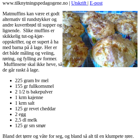
www.tilknytningspedagogene.no
|
Utskrift
|
E-post
Matmuffins kan være et godt
alternativ til rundstykker og
andre kuvertbrød til supper og
lignende. Slike muffins er
skikkelig tut-og-kjør-
oppskrifter, og er supert å ha
med barna på å lage. Her er
det både måling og veiing,
røring, og fylling av former.
Muffinsene skal ikke heve, så
de går raskt å lage.
225 gram hv mel
155 gr fullkornsmel
2 1/2 ts bakepulver
1 krm kajenne
1 krm salt
125 gr revet cheddar
2 egg
2,5 dl melk
125 gr sm smør
Bland det tørre og våte for seg, og bland så alt til en klumpete røre.