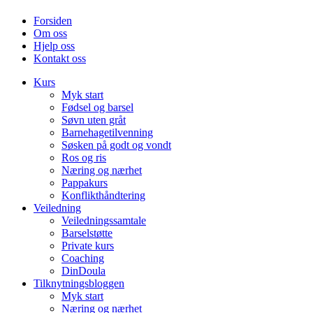
Forsiden
Om oss
Hjelp oss
Kontakt oss
Kurs
Myk start
Fødsel og barsel
Søvn uten gråt
Barnehagetilvenning
Søsken på godt og vondt
Ros og ris
Næring og nærhet
Pappakurs
Konflikthåndtering
Veiledning
Veiledningssamtale
Barselstøtte
Private kurs
Coaching
DinDoula
Tilknytningsbloggen
Myk start
Næring og nærhet