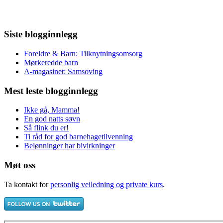
Siste blogginnlegg
Foreldre & Barn: Tilknytningsomsorg
Mørkeredde barn
A-magasinet: Samsoving
Mest leste blogginnlegg
Ikke gå, Mamma!
En god natts søvn
Så flink du er!
Ti råd for god barnehagetilvenning
Belønninger har bivirkninger
Møt oss
Ta kontakt for
personlig veiledning og private kurs
.