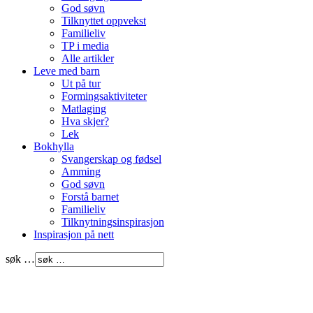
God søvn
Tilknyttet oppvekst
Familieliv
TP i media
Alle artikler
Leve med barn
Ut på tur
Formingsaktiviteter
Matlaging
Hva skjer?
Lek
Bokhylla
Svangerskap og fødsel
Amming
God søvn
Forstå barnet
Familieliv
Tilknytningsinspirasjon
Inspirasjon på nett
søk …