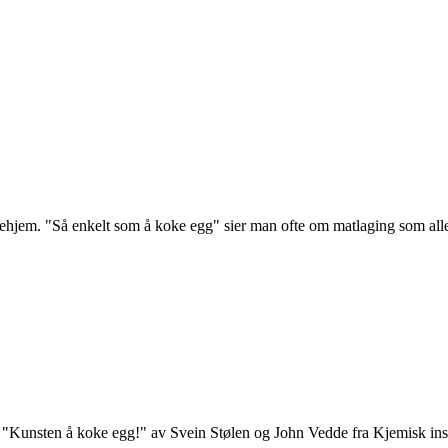
kehjem. "Så enkelt som å koke egg" sier man ofte om matlaging som alle 
en "Kunsten å koke egg!" av Svein Stølen og John Vedde fra Kjemisk ins