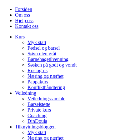
Forsiden
Om oss
Hjelp oss
Kontakt oss
Kurs
Myk start
Fødsel og barsel
Søvn uten gråt
Barnehagetilvenning
Søsken på godt og vondt
Ros og ris
Næring og nærhet
Pappakurs
Konflikthåndtering
Veiledning
Veiledningssamtale
Barselstøtte
Private kurs
Coaching
DinDoula
Tilknytningsbloggen
Myk start
Næring og nærhet