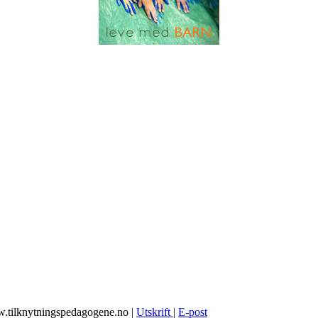
w.tilknytningspedagogene.no
|
Utskrift
|
E-post