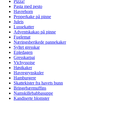
Pizza!
Pasta med pesto
Havrehorn
Pepperkake på pinne
Juleis
Lussekatter
Adventskakao på pinne
Fuglemat
Næringsberikede pannekaker
Syltet gresskar
Epledagen
Gresskarpai
Vichyssoise
Høstkaker
Havregrynskuler
Hamburgere
Skattekister fra havets bunn
Bringebærmuffins
Namskillebabbasuppe
Kandiserte blomster