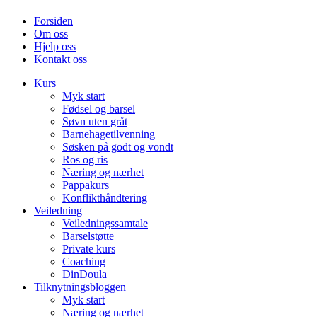
Forsiden
Om oss
Hjelp oss
Kontakt oss
Kurs
Myk start
Fødsel og barsel
Søvn uten gråt
Barnehagetilvenning
Søsken på godt og vondt
Ros og ris
Næring og nærhet
Pappakurs
Konflikthåndtering
Veiledning
Veiledningssamtale
Barselstøtte
Private kurs
Coaching
DinDoula
Tilknytningsbloggen
Myk start
Næring og nærhet