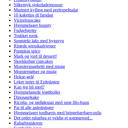
Silkemyk sjokolademousse
Marinert kylling med perlespeltsalat
10 kaketips til farsdag
Victoriouscake
Hjemmelaget bounty
Fudgehjerter
Trukket torsk
Sprøstekt laks med byggryn
Ristede gresskarkjerner
Pumpkin spice
Mark og jord til dessert!
Skrekkelige cupcakes
Monsterspaghetti med mugg
Monsterpølser og mugg
Hekse-gelé
Lekre terter til Epledagen
Kan jeg bli med?
Hjemmelagede kjøttboller
Dinosaurkake
Ricotta- og rødløkspai med sprø filo-bunn
Pai til alle anledninger
Hjemmelaget jordbæris med bringebærbærcoulis
Det ordet rabarbra er veldig et sommerord...
Rabarbraiskrem