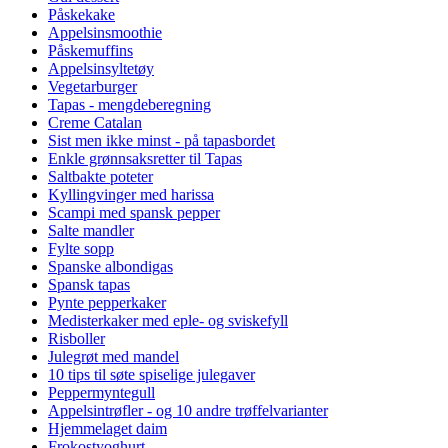
Påskekake
Appelsinsmoothie
Påskemuffins
Appelsinsyltetøy
Vegetarburger
Tapas - mengdeberegning
Creme Catalan
Sist men ikke minst - på tapasbordet
Enkle grønnsaksretter til Tapas
Saltbakte poteter
Kyllingvinger med harissa
Scampi med spansk pepper
Salte mandler
Fylte sopp
Spanske albondigas
Spansk tapas
Pynte pepperkaker
Medisterkaker med eple- og sviskefyll
Risboller
Julegrøt med mandel
10 tips til søte spiselige julegaver
Peppermyntegull
Appelsintrøfler - og 10 andre trøffelvarianter
Hjemmelaget daim
Frokostyoghurt