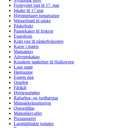
Symbolsk gave
Festpyntet mat til 17. mai
Iskake til 17.mai
Hjemmelaget tomatsuppe
Wienerbrød til påske
Påskefrukt
Pannekaker til frokost
Eggedosis
Kokt egg til påskefrokosten
Karse i maten
Matpakker
Adventskakao
Knaskete spøkelser til Halloween
Lage smør
Høstsuppe
Eggets dag
Omelett
Fårikål
Hjertegulrøtter
Rabarbra- og jordbærpai
Matpakkeinspirasjon
Quesedillas
Matpakkevafler
Pizzasnurrer
Langtidsbakte tomater