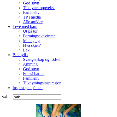
God søvn
Tilknyttet oppvekst
Familieliv
TP i media
Alle artikler
Leve med barn
Ut på tur
Formingsaktiviteter
Matlaging
Hva skjer?
Lek
Bokhylla
Svangerskap og fødsel
Amming
God søvn
Forstå barnet
Familieliv
Tilknytningsinspirasjon
Inspirasjon på nett
søk …