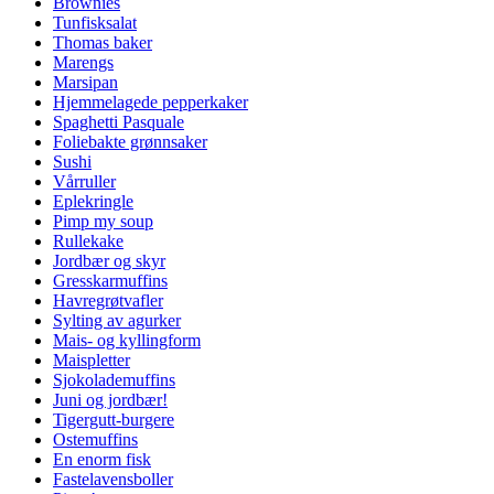
Brownies
Tunfisksalat
Thomas baker
Marengs
Marsipan
Hjemmelagede pepperkaker
Spaghetti Pasquale
Foliebakte grønnsaker
Sushi
Vårruller
Eplekringle
Pimp my soup
Rullekake
Jordbær og skyr
Gresskarmuffins
Havregrøtvafler
Sylting av agurker
Mais- og kyllingform
Maispletter
Sjokolademuffins
Juni og jordbær!
Tigergutt-burgere
Ostemuffins
En enorm fisk
Fastelavensboller