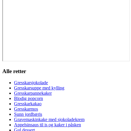
Alle retter
Gresskarsjokolade
Gresskarsuppe med kylling
Gresskarpannekaker
Blodig popcorn
Gresskarkakao
Gresskarmos
Sunn jordbæris
Gravemaskinkake med sjokoladekrem
Appelsinsaus til is og kaker i påsken
Gul dessert