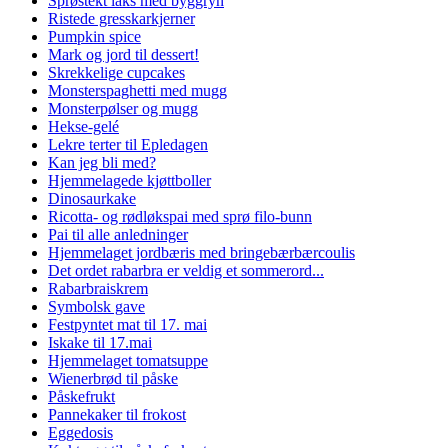
Sprøstekt laks med byggryn
Ristede gresskarkjerner
Pumpkin spice
Mark og jord til dessert!
Skrekkelige cupcakes
Monsterspaghetti med mugg
Monsterpølser og mugg
Hekse-gelé
Lekre terter til Epledagen
Kan jeg bli med?
Hjemmelagede kjøttboller
Dinosaurkake
Ricotta- og rødløkspai med sprø filo-bunn
Pai til alle anledninger
Hjemmelaget jordbæris med bringebærbærcoulis
Det ordet rabarbra er veldig et sommerord...
Rabarbraiskrem
Symbolsk gave
Festpyntet mat til 17. mai
Iskake til 17.mai
Hjemmelaget tomatsuppe
Wienerbrød til påske
Påskefrukt
Pannekaker til frokost
Eggedosis