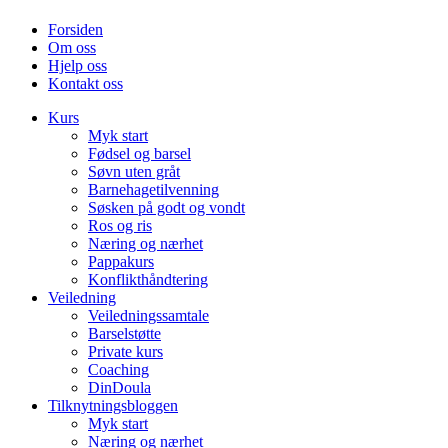
Forsiden
Om oss
Hjelp oss
Kontakt oss
Kurs
Myk start
Fødsel og barsel
Søvn uten gråt
Barnehagetilvenning
Søsken på godt og vondt
Ros og ris
Næring og nærhet
Pappakurs
Konflikthåndtering
Veiledning
Veiledningssamtale
Barselstøtte
Private kurs
Coaching
DinDoula
Tilknytningsbloggen
Myk start
Næring og nærhet