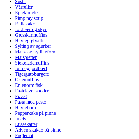
Sushi
Vårruller
Eplekringle
Pimp my soup
Rullekake
Jordbær og skyr
Gresskarmuffins
Havregrøtvafler
Sylting av agurker
Mais- og kyllingform
Maispletter
Sjokolademuffins
Juni og jordbær!
Tigergutt-burgere
Ostemuffins
En enorm fisk
Fastelavensboller
Pizza!
Pasta med pesto
Havrehorn
Pepperkake på pinne
Juleis
Lussekatter
Adventskakao på pinne
Fuglemat