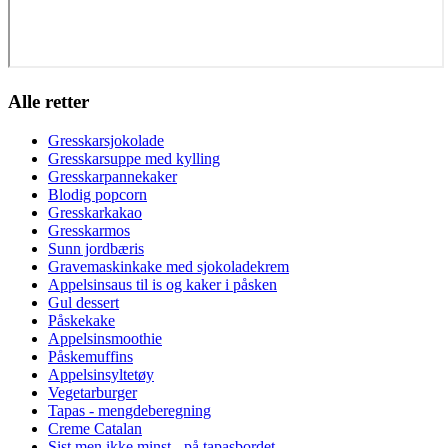
Alle retter
Gresskarsjokolade
Gresskarsuppe med kylling
Gresskarpannekaker
Blodig popcorn
Gresskarkakao
Gresskarmos
Sunn jordbæris
Gravemaskinkake med sjokoladekrem
Appelsinsaus til is og kaker i påsken
Gul dessert
Påskekake
Appelsinsmoothie
Påskemuffins
Appelsinsyltetøy
Vegetarburger
Tapas - mengdeberegning
Creme Catalan
Sist men ikke minst - på tapasbordet