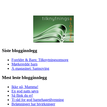
Siste blogginnlegg
Foreldre & Barn: Tilknytningsomsorg
Mørkeredde barn
A-magasinet: Samsoving
Mest leste blogginnlegg
Ikke gå, Mamma!
En god natts søvn
Så flink du er!
Ti råd for god barnehagetilvenning
Belønninger har bivirkninger