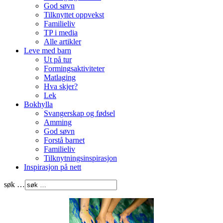
God søvn
Tilknyttet oppvekst
Familieliv
TP i media
Alle artikler
Leve med barn
Ut på tur
Formingsaktiviteter
Matlaging
Hva skjer?
Lek
Bokhylla
Svangerskap og fødsel
Amming
God søvn
Forstå barnet
Familieliv
Tilknytningsinspirasjon
Inspirasjon på nett
søk …