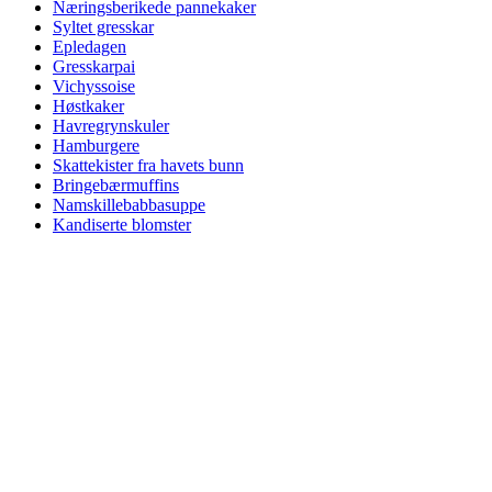
Næringsberikede pannekaker
Syltet gresskar
Epledagen
Gresskarpai
Vichyssoise
Høstkaker
Havregrynskuler
Hamburgere
Skattekister fra havets bunn
Bringebærmuffins
Namskillebabbasuppe
Kandiserte blomster