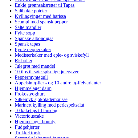
Enkle grønnsaksretter til Tapas
Saltbakte poteter
Kyllingvinger med harissa
Scampi med spansk pepper
Salte mandler
Fylte sopp
Spanske albondigas
Spansk tapas
Pynte pepperkaker
Medisterkaker med eple- og sviskefyll
Risboller
Julegrøt med mandel
10 tips til søte spiselige julegaver
Peppermyntegull
Appelsintrøfler - og 10 andre trøffelvarianter
Hjemmelaget daim
Frokostyoghurt
Silkemyk sjokolademousse
Marinert kylling med perlespeltsalat
10 kaketips til farsdag
Victoriouscake
Hjemmelaget bounty
Fudgehjerter
Trukket torsk