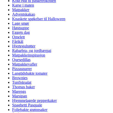
Kokt egg til påskefrokosten
Karse i maten
Matpakker
Adventskakao
Knaskete spøkelser til Halloween
Lage smør
Høstsuppe
Eggets dag
Omelett
Fårikål
Hjertegulrøtter
Rabarbra- og jordbærpai
Matpakkeinspirasjon
Quesedillas
Matpakkevafler
Pizzasnurrer
Langtidsbakte tomater
Brownies
Tunfisksalat
Thomas baker
Marengs
Marsipan
Hjemmelagede pepperkaker
Spaghetti Pasquale
Foliebakte grønnsaker