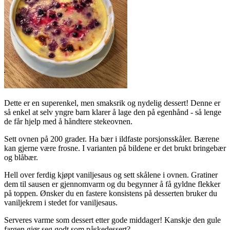
Dette er en superenkel, men smaksrik og nydelig dessert! Denne er
så enkel at selv yngre barn klarer å lage den på egenhånd - så lenge
de får hjelp med å håndtere stekeovnen.
Sett ovnen på 200 grader. Ha bær i ildfaste porsjonsskåler. Bærene
kan gjerne være frosne. I varianten på bildene er det brukt bringebær
og blåbær.
Hell over ferdig kjøpt vaniljesaus og sett skålene i ovnen. Gratiner
dem til sausen er gjennomvarm og du begynner å få gyldne flekker
på toppen. Ønsker du en fastere konsistens på desserten bruker du
vaniljekrem i stedet for vaniljesaus.
Serveres varme som dessert etter gode middager! Kanskje den gule
fargen gjør seg godt som påskedessert?