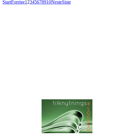
Start
Forrige
1
2
3
4
5
6
7
8
9
10
Neste
Siste