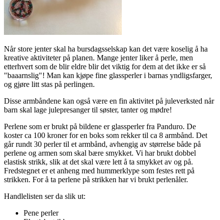
Når store jenter skal ha bursdagsselskap kan det være koselig å ha
kreative aktiviteter på planen. Mange jenter liker å perle, men
etterhvert som de blir eldre blir det viktig for dem at det ikke er så
"baaarnslig"! Man kan kjøpe fine glassperler i barnas yndligsfarger,
og gjøre litt stas på perlingen.
Disse armbåndene kan også være en fin aktivitet på juleverksted når
barn skal lage julepresanger til søster, tanter og mødre!
Perlene som er brukt på bildene er glassperler fra Panduro. De
koster ca 100 kroner for en boks som rekker til ca 8 armbånd. Det
går rundt 30 perler til et armbånd, avhengig av størrelse både på
perlene og armen som skal bære smykket. Vi har brukt dobbel
elastisk strikk, slik at det skal være lett å ta smykket av og på.
Fredstegnet er et anheng med hummerklype som festes rett på
strikken. For å ta perlene på strikken har vi brukt perlenåler.
Handlelisten ser da slik ut:
Pene perler