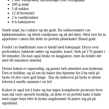
200 g smør
5 dl sukker
12 dl hvetemel
2 ts vaniljesukker
6 ts bakepulver
Smelt smør, ha i sukker og rør godt. Ha sukkersmøret i en
kjøkkenmaskin, og tilsett vaniljesaus og alt det tørre. Med zest fra to
appelsiner i røren blir dette en perfekt påskekake! Bland godt.
Fordel i to brødformer som er kledd med bakepapir. Dryss over
perlesukker, hakkede nøtter og mandler, kanel. Stek på 170 grader i
60 minutter. Du kan også bruke en langpanne, men da holder det
med 40 minutters steketid.
Denne kaken er supersaftig, og passer helt utmerket som hyttemat.
Den er holdbar, og så om du baker den hjemme for å ha med på
hytta vil den være god lenge. Har du stekeovn på hytta er denne
lettvint å smelle sammen i en fei!
Kaken er også lett å bake og har ingen kompliserte prosesser hvor
man må være spesielt forsiktig, så dette er en perfekt kake å bake
med yngre barn eller la hyttas ungdommer få prøve seg på på
egenhånd.