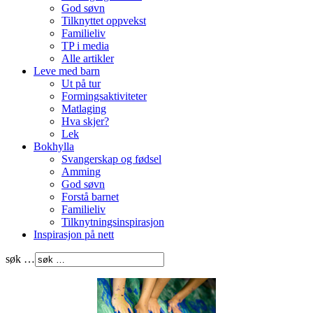
God søvn
Tilknyttet oppvekst
Familieliv
TP i media
Alle artikler
Leve med barn
Ut på tur
Formingsaktiviteter
Matlaging
Hva skjer?
Lek
Bokhylla
Svangerskap og fødsel
Amming
God søvn
Forstå barnet
Familieliv
Tilknytningsinspirasjon
Inspirasjon på nett
søk …