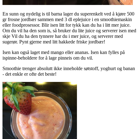
En sunn og nydelig is til barna lager du superenkelt ved å kjøre 500
gr frosne jordbær sammen med 3 dl eplejuice i en smoothiemaskin
eller foodprosessor. Blir isen litt for tykk kan du ha i litt mer juice.
Om du vil ha den som is, så bruker du lite juice og serverer isen med
skje Vil du ha den tynnere har du i mer juice, og serverer med
sugerør. Pynt gjerne med litt hakkede friske jordbær!
Isen kan også laget med mango eller ananas. Isen kan fylles på
ispinne-beholdere for å lage pinneis om du vil.
Smoothie trenger absolutt ikke inneholde søtstoff, yoghurt og banan
- det enkle er ofte det beste!