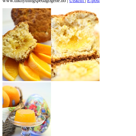
www.tilknytningspedagogene.no
|
Utskrift
|
E-post