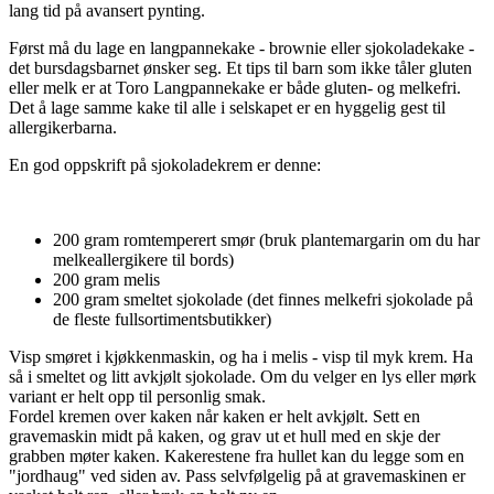
lang tid på avansert pynting.
Først må du lage en langpannekake - brownie eller sjokoladekake -
det bursdagsbarnet ønsker seg. Et tips til barn som ikke tåler gluten
eller melk er at Toro Langpannekake er både gluten- og melkefri.
Det å lage samme kake til alle i selskapet er en hyggelig gest til
allergikerbarna.
En god oppskrift på sjokoladekrem er denne:
200 gram romtemperert smør (bruk plantemargarin om du har
melkeallergikere til bords)
200 gram melis
200 gram smeltet sjokolade (det finnes melkefri sjokolade på
de fleste fullsortimentsbutikker)
Visp smøret i kjøkkenmaskin, og ha i melis - visp til myk krem. Ha
så i smeltet og litt avkjølt sjokolade. Om du velger en lys eller mørk
variant er helt opp til personlig smak.
Fordel kremen over kaken når kaken er helt avkjølt. Sett en
gravemaskin midt på kaken, og grav ut et hull med en skje der
grabben møter kaken. Kakerestene fra hullet kan du legge som en
"jordhaug" ved siden av. Pass selvfølgelig på at gravemaskinen er