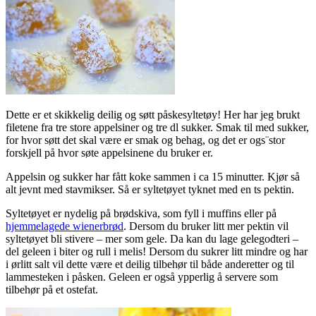
Dette er et skikkelig deilig og søtt påskesyltetøy! Her har jeg brukt
filetene fra tre store appelsiner og tre dl sukker. Smak til med sukker,
for hvor søtt det skal være er smak og behag, og det er ogs¨stor
forskjell på hvor søte appelsinene du bruker er.
Appelsin og sukker har fått koke sammen i ca 15 minutter. Kjør så
alt jevnt med stavmikser. Så er syltetøyet tyknet med en ts pektin.
Syltetøyet er nydelig på brødskiva, som fyll i muffins eller på
hjemmelagede wienerbrød
. Dersom du bruker litt mer pektin vil
syltetøyet bli stivere – mer som gele. Da kan du lage gelegodteri –
del geleen i biter og rull i melis! Dersom du sukrer litt mindre og har
i ørlitt salt vil dette være et deilig tilbehør til både anderetter og til
lammesteken i påsken. Geleen er også ypperlig å servere som
tilbehør på et ostefat.