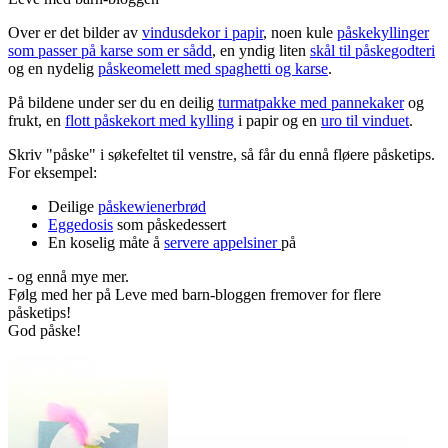
Over er det bilder av
vindusdekor i papir
, noen kule
påskekyllinger
som passer på karse som er sådd
, en yndig liten
skål til påskegodteri
og en nydelig
påskeomelett med spaghetti og karse
.
På bildene under ser du en deilig
turmatpakke med pannekaker
og
frukt, en
flott påskekort med kylling
i papir og en
uro til vinduet
.
Skriv "påske" i søkefeltet til venstre, så får du ennå fløere påsketips.
For eksempel:
Deilige
påskewienerbrød
Eggedosis
som påskedessert
En koselig måte å
servere appelsiner
på
- og ennå mye mer.
Følg med her på Leve med barn-bloggen fremover for flere
påsketips!
God påske!