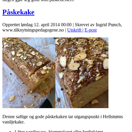
Påskekake
Opprettet lørdag 12. april 2014 00:00
|
Skrevet av Ingrid Prøsch,
www.tilknytningspedagogene.no
|
Utskrift
|
E-post
Denne saftige og gode påskekaken tar utgangspunkt i Hellstrøms
vaniljekake.
1 liter vaniljesaus, hjemmelaget eller ferdigkjøpt