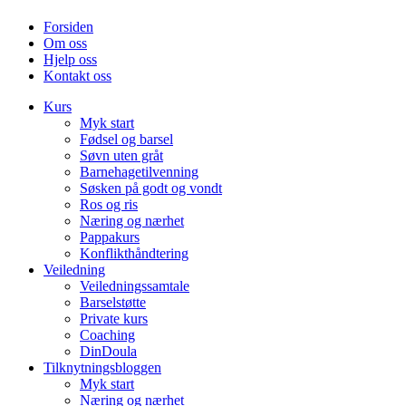
Forsiden
Om oss
Hjelp oss
Kontakt oss
Kurs
Myk start
Fødsel og barsel
Søvn uten gråt
Barnehagetilvenning
Søsken på godt og vondt
Ros og ris
Næring og nærhet
Pappakurs
Konflikthåndtering
Veiledning
Veiledningssamtale
Barselstøtte
Private kurs
Coaching
DinDoula
Tilknytningsbloggen
Myk start
Næring og nærhet