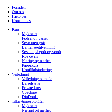
Forsiden
Om oss
Hjelp oss
Kontakt oss
Kurs
Myk start
Fødsel og barsel
Søvn uten gråt
Barnehagetilvenning
Søsken på godt og vondt
Ros og ris
Næring og nærhet
Pappakurs
Konflikthåndtering
Veiledning
Veiledningssamtale
Barselstøtte
Private kurs
Coaching
DinDoula
Tilknytningsbloggen
Myk start
Næring og nærhet