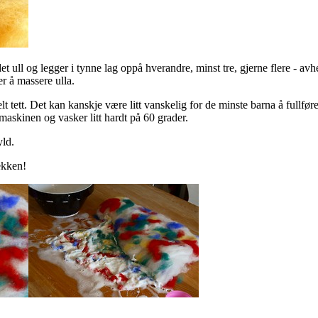
det ull og legger i tynne lag oppå hverandre, minst tre, gjerne flere - a
r å massere ulla.
 tett. Det kan kanskje være litt vanskelig for de minste barna å fullfø
maskinen og vasker litt hardt på 60 grader.
yld.
sekken!