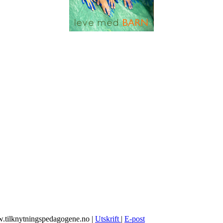
w.tilknytningspedagogene.no
|
Utskrift
|
E-post