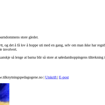
barndommens store gleder.
t, og det å få lov å hoppe uti med en gang, selv om man ikke har regnbu
le involvert.
skje så lenge at barna blir så store at søledamhoppingens tiltrekning i
w.tilknytningspedagogene.no
|
Utskrift
|
E-post