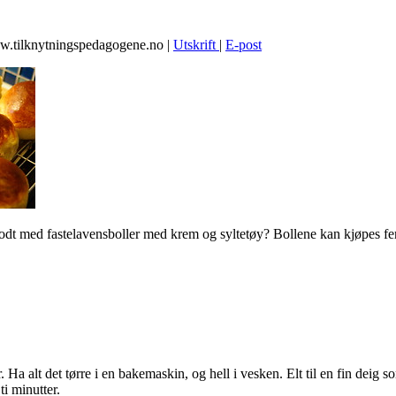
ww.tilknytningspedagogene.no
|
Utskrift
|
E-post
dt med fastelavensboller med krem og syltetøy? Bollene kan kjøpes fer
a alt det tørre i en bakemaskin, og hell i vesken. Elt til en fin deig s
ti minutter.