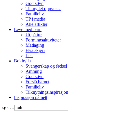
God søvn
Tilknyttet oppvekst
Familieliv
TP i media
Alle artikler
Leve med barn
Ut på tur
Formingsaktiviteter
Matlaging
Hva skjer?
Lek
Bokhylla
Svangerskap og fødsel
Amming
God søvn
Forstå barnet
Familieliv
Tilknytningsinspirasjon
Inspirasjon på nett
søk …