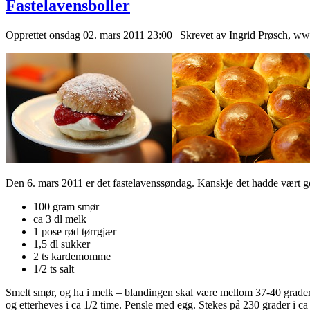
Fastelavensboller
Opprettet onsdag 02. mars 2011 23:00
|
Skrevet av Ingrid Prøsch, w
Den 6. mars 2011 er det fastelavenssøndag. Kanskje det hadde vært go
100 gram smør
ca 3 dl melk
1 pose rød tørrgjær
1,5 dl sukker
2 ts kardemomme
1/2 ts salt
Smelt smør, og ha i melk – blandingen skal være mellom 37-40 grader. H
og etterheves i ca 1/2 time. Pensle med egg. Stekes på 230 grader i ca 