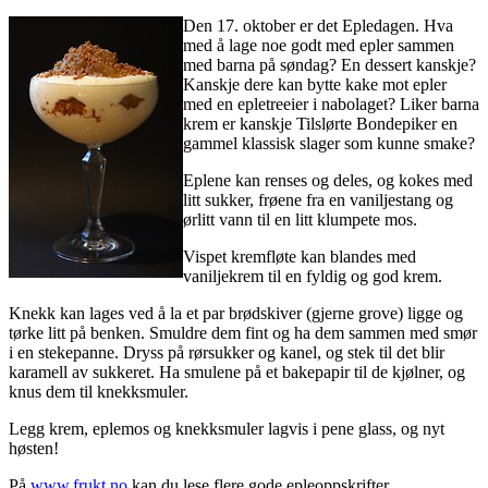
Den 17. oktober er det Epledagen. Hva
med å lage noe godt med epler sammen
med barna på søndag? En dessert kanskje?
Kanskje dere kan bytte kake mot epler
med en epletreeier i nabolaget? Liker barna
krem er kanskje Tilslørte Bondepiker en
gammel klassisk slager som kunne smake?
Eplene kan renses og deles, og kokes med
litt sukker, frøene fra en vaniljestang og
ørlitt vann til en litt klumpete mos.
Vispet kremfløte kan blandes med
vaniljekrem til en fyldig og god krem.
Knekk kan lages ved å la et par brødskiver (gjerne grove) ligge og
tørke litt på benken. Smuldre dem fint og ha dem sammen med smør
i en stekepanne. Dryss på rørsukker og kanel, og stek til det blir
karamell av sukkeret. Ha smulene på et bakepapir til de kjølner, og
knus dem til knekksmuler.
Legg krem, eplemos og knekksmuler lagvis i pene glass, og nyt
høsten!
På
www.frukt.no
kan du lese flere gode epleoppskrifter.