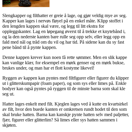
Slengkapper og filthatter er greie å lage, og gjør veldig mye av seg.
Kapper kan lages i nervøs fløyel på en enkel måte. Klipp stoffet i
den lengden kappen skal være, og legg til litt ekstra for
oppleggskanter. Lag en løpegang øverst til å trekke et knytebånd i,
og la den nederste kanten bare rulle seg opp selv, eller legg opp en
fald med nål og tråd om du vil og har tid. På sidene kan du sy fast
pene bånd til å pynte kappen.
Denne kappen krever kun noen få rette sømmer. Men en slik kappe
kan vanlige klær, for eksempel en mørk genser og en mørk bukse,
brukes under, og man har et flott kostyme likevel!
Ryggen av kappen kan pyntes med filtfigurer eller figurer du klipper
ut i glitterskumpapir (foam paper), og som sys eller limes på. Enkle
bodyer kan også pyntes på ryggen til de minste barna som skal kle
seg ut.
Hatter lages enkelt med filt. Kjeglen lages ved å kutte en kvartsirkel
av filt, hvor den buede kanten er omkretsen rundt hodet til den som
skal bruke hatten. Barna kan kanskje pynte hatten selv med paljetter,
fjær, figurer eller glitterlim? Så limes eller sys hatten sammen i
skjøten.