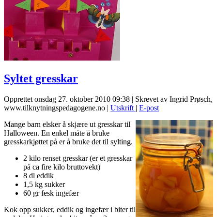
Syltet gresskar
Opprettet onsdag 27. oktober 2010 09:38
|
Skrevet av Ingrid Prøsch,
www.tilknytningspedagogene.no
|
Utskrift
|
E-post
Mange barn elsker å skjære ut gresskar til
Halloween. En enkel måte å bruke
gresskarkjøttet på er å bruke det til sylting.
2 kilo renset gresskar (er et gresskar
på ca fire kilo bruttovekt)
8 dl eddik
1,5 kg sukker
60 gr fesk ingefær
Kok opp sukker, eddik og ingefær i biter til