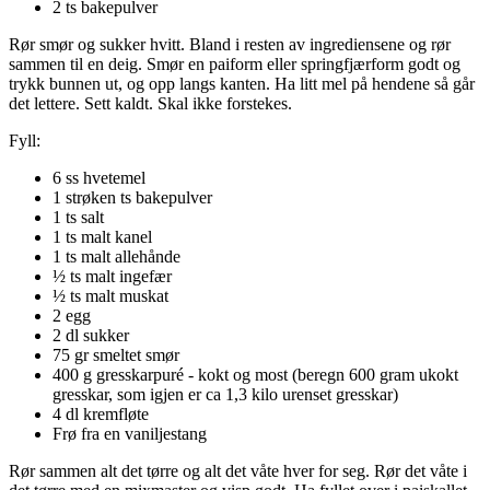
2 ts bakepulver
Rør smør og sukker hvitt. Bland i resten av ingrediensene og rør
sammen til en deig. Smør en paiform eller springfjærform godt og
trykk bunnen ut, og opp langs kanten. Ha litt mel på hendene så går
det lettere. Sett kaldt. Skal ikke forstekes.
Fyll:
6 ss hvetemel
1 strøken ts bakepulver
1 ts salt
1 ts malt kanel
1 ts malt allehånde
½ ts malt ingefær
½ ts malt muskat
2 egg
2 dl sukker
75 gr smeltet smør
400 g gresskarpuré - kokt og most (beregn 600 gram ukokt
gresskar, som igjen er ca 1,3 kilo urenset gresskar)
4 dl kremfløte
Frø fra en vaniljestang
Rør sammen alt det tørre og alt det våte hver for seg. Rør det våte i