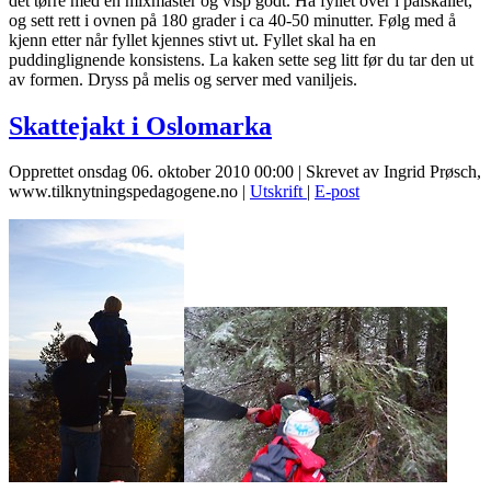
det tørre med en mixmaster og visp godt. Ha fyllet over i paiskallet,
og sett rett i ovnen på 180 grader i ca 40-50 minutter. Følg med å
kjenn etter når fyllet kjennes stivt ut. Fyllet skal ha en
puddinglignende konsistens. La kaken sette seg litt før du tar den ut
av formen. Dryss på melis og server med vaniljeis.
Skattejakt i Oslomarka
Opprettet onsdag 06. oktober 2010 00:00
|
Skrevet av Ingrid Prøsch,
www.tilknytningspedagogene.no
|
Utskrift
|
E-post