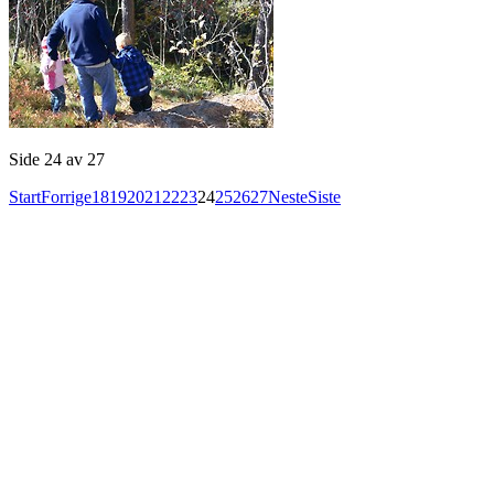
Side 24 av 27
Start
Forrige
18
19
20
21
22
23
24
25
26
27
Neste
Siste