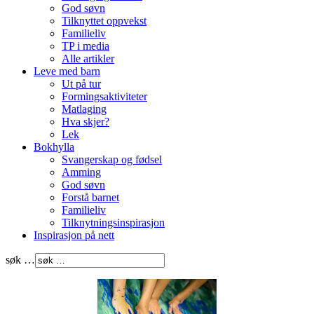
God søvn
Tilknyttet oppvekst
Familieliv
TP i media
Alle artikler
Leve med barn
Ut på tur
Formingsaktiviteter
Matlaging
Hva skjer?
Lek
Bokhylla
Svangerskap og fødsel
Amming
God søvn
Forstå barnet
Familieliv
Tilknytningsinspirasjon
Inspirasjon på nett
søk …