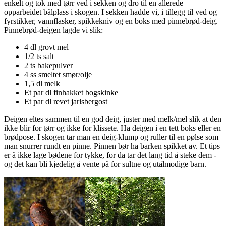
enkelt og tok med tørr ved i sekken og dro til en allerede
opparbeidet bålplass i skogen. I sekken hadde vi, i tillegg til ved og
fyrstikker, vannflasker, spikkekniv og en boks med pinnebrød-deig.
Pinnebrød-deigen lagde vi slik:
4 dl grovt mel
1/2 ts salt
2 ts bakepulver
4 ss smeltet smør/olje
1,5 dl melk
Et par dl finhakket bogskinke
Et par dl revet jarlsbergost
Deigen eltes sammen til en god deig, juster med melk/mel slik at den
ikke blir for tørr og ikke for klissete. Ha deigen i en tett boks eller en
brødpose. I skogen tar man en deig-klump og ruller til en pølse som
man snurrer rundt en pinne. Pinnen bør ha barken spikket av. Et tips
er å ikke lage bødene for tykke, for da tar det lang tid å steke dem -
og det kan bli kjedelig å vente på for sultne og utålmodige barn.