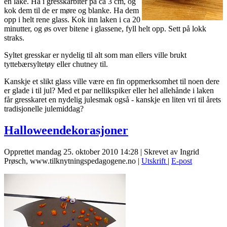
en lake. Ha i gresskarbiter på ca 3 cm, og
kok dem til de er møre og blanke. Ha dem
opp i helt rene glass. Kok inn laken i ca 20
minutter, og øs over bitene i glassene, fyll helt opp. Sett på lokk
straks.
Syltet gresskar er nydelig til alt som man ellers ville brukt
tyttebærsyltetøy eller chutney til.
Kanskje et slikt glass ville være en fin oppmerksomhet til noen dere
er glade i til jul? Med et par nellikspiker eller hel allehånde i laken
får gresskaret en nydelig julesmak også - kanskje en liten vri til årets
tradisjonelle julemiddag?
Halloweendekorasjoner
Opprettet mandag 25. oktober 2010 14:28
|
Skrevet av Ingrid
Prøsch, www.tilknytningspedagogene.no
|
Utskrift
|
E-post