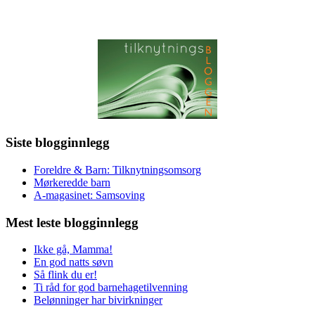
Siste blogginnlegg
Foreldre & Barn: Tilknytningsomsorg
Mørkeredde barn
A-magasinet: Samsoving
Mest leste blogginnlegg
Ikke gå, Mamma!
En god natts søvn
Så flink du er!
Ti råd for god barnehagetilvenning
Belønninger har bivirkninger