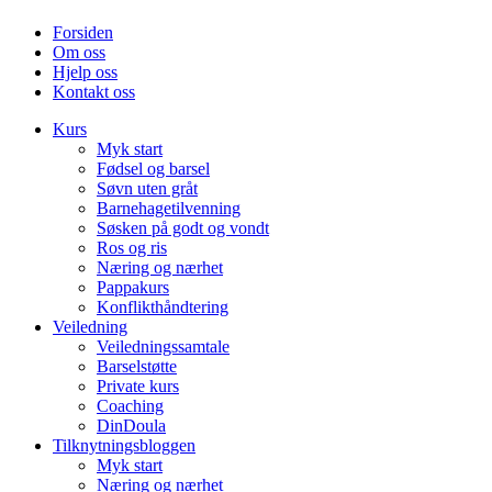
Forsiden
Om oss
Hjelp oss
Kontakt oss
Kurs
Myk start
Fødsel og barsel
Søvn uten gråt
Barnehagetilvenning
Søsken på godt og vondt
Ros og ris
Næring og nærhet
Pappakurs
Konflikthåndtering
Veiledning
Veiledningssamtale
Barselstøtte
Private kurs
Coaching
DinDoula
Tilknytningsbloggen
Myk start
Næring og nærhet