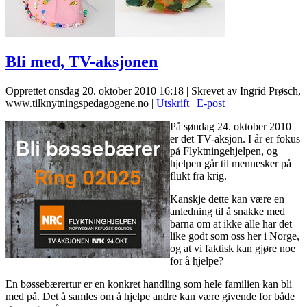
Bli med, TV-aksjonen
Opprettet onsdag 20. oktober 2010 16:18
|
Skrevet av Ingrid Prøsch,
www.tilknytningspedagogene.no
|
Utskrift
|
E-post
På søndag 24. oktober 2010
er det TV-aksjon. I år er fokus
på Flyktningehjelpen, og
hjelpen går til mennesker på
flukt fra krig.
Kanskje dette kan være en
anledning til å snakke med
barna om at ikke alle har det
like godt som oss her i Norge,
og at vi faktisk kan gjøre noe
for å hjelpe?
En bøssebærertur er en konkret handling som hele familien kan bli
med på. Det å samles om å hjelpe andre kan være givende for både