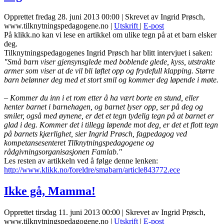
Opprettet fredag 28. juni 2013 00:00
|
Skrevet av Ingrid Prøsch,
www.tilknytningspedagogene.no
|
Utskrift
|
E-post
På klikk.no kan vi lese en artikkel om ulike tegn på at et barn elsker
deg.
Tilknytningspedagogenes Ingrid Prøsch har blitt intervjuet i saken:
"Små barn viser gjensynsglede med boblende glede, kyss, utstrakte
armer som viser at de vil bli løftet opp og frydefull klapping. Større
barn belønner deg med et stort smil og kommer deg løpende i møte.
– Kommer du inn i et rom etter å ha vært borte en stund, eller
henter barnet i barnehagen, og barnet lyser opp, ser på deg og
smiler, også med øynene, er det et tegn tydelig tegn på at barnet er
glad i deg. Kommer det i tillegg løpende mot deg, er det et flott tegn
på barnets kjærlighet, sier Ingrid Prøsch, fagpedagog ved
kompetansesenteret Tilknytningspedagogene og
rådgivningsorganisasjonen Famlab."
Les resten av artikkeln ved å følge denne lenken:
http://www.klikk.no/foreldre/smabarn/article843772.ece
Ikke gå, Mamma!
Opprettet tirsdag 11. juni 2013 00:00
|
Skrevet av Ingrid Prøsch,
www.tilknytningspedagogene.no
|
Utskrift
|
E-post