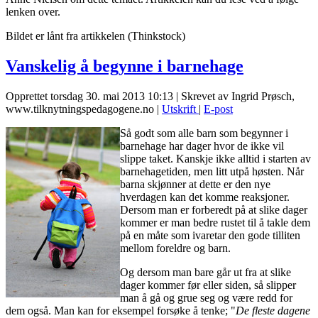
lenken over.
Bildet er lånt fra artikkelen (Thinkstock)
Vanskelig å begynne i barnehage
Opprettet torsdag 30. mai 2013 10:13
|
Skrevet av Ingrid Prøsch,
www.tilknytningspedagogene.no
|
Utskrift
|
E-post
Så godt som alle barn som begynner i
barnehage har dager hvor de ikke vil
slippe taket. Kanskje ikke alltid i starten av
barnehagetiden, men litt utpå høsten. Når
barna skjønner at dette er den nye
hverdagen kan det komme reaksjoner.
Dersom man er forberedt på at slike dager
kommer er man bedre rustet til å takle dem
på en måte som ivaretar den gode tilliten
mellom foreldre og barn.
Og dersom man bare går ut fra at slike
dager kommer før eller siden, så slipper
man å gå og grue seg og være redd for
dem også. Man kan for eksempel forsøke å tenke; "
De fleste dagene