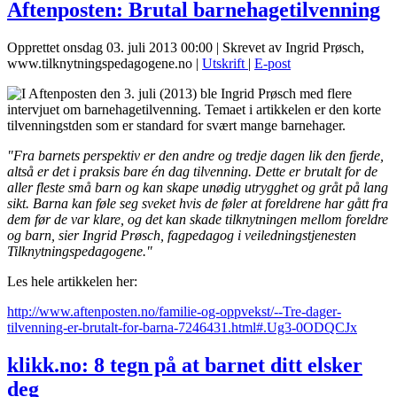
Aftenposten: Brutal barnehagetilvenning
Opprettet onsdag 03. juli 2013 00:00
|
Skrevet av Ingrid Prøsch,
www.tilknytningspedagogene.no
|
Utskrift
|
E-post
I Aftenposten den 3. juli (2013) ble Ingrid Prøsch med flere
intervjuet om barnehagetilvenning. Temaet i artikkelen er den korte
tilvenningstden som er standard for svært mange barnehager.
"Fra barnets perspektiv er den andre og tredje dagen lik den fjerde,
altså er det i praksis bare én dag tilvenning. Dette er brutalt for de
aller fleste små barn og kan skape unødig utrygghet og gråt på lang
sikt. Barna kan føle seg sveket hvis de føler at foreldrene har gått fra
dem før de var klare, og det kan skade tilknytningen mellom foreldre
og barn, sier Ingrid Prøsch, fagpedagog i veiledningstjenesten
Tilknytningspedagogene."
Les hele artikkelen her:
http://www.aftenposten.no/familie-og-oppvekst/--Tre-dager-
tilvenning-er-brutalt-for-barna-7246431.html#.Ug3-0ODQCJx
klikk.no: 8 tegn på at barnet ditt elsker
deg