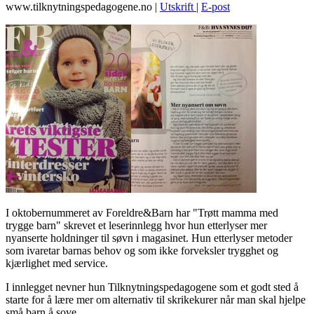
www.tilknytningspedagogene.no
|
Utskrift
|
E-post
I oktobernummeret av Foreldre&Barn har "Trøtt mamma med
trygge barn" skrevet et leserinnlegg hvor hun etterlyser mer
nyanserte holdninger til søvn i magasinet. Hun etterlyser metoder
som ivaretar barnas behov og som ikke forveksler trygghet og
kjærlighet med service.
I innlegget nevner hun Tilknytningspedagogene som et godt sted å
starte for å lære mer om alternativ til skrikekurer når man skal hjelpe
små barn å sove.