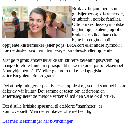
Bruk av belønninger som
gullstjerner og klistremerker,
er utbredt i norske familier.
Ofte brukes disse symbolske
belønningene alene, og ofte
brukes de slik at barna kan
bytte inn et gitt antall
opptjente klistremerker (eller pogs, BRAkort eller andre symbol) i
noe de ønsker seg - en liten leke, et kinobesøk eller lignende.
Mange fagfolk anbefaler slike strukturerte belønningssystem, og
mange foreldre finner inspirasjon til slike metoder på for eksempel
Nannyhjelpen på TV, eller gjennom ulike pedagogiske
adferdsregulerende program.
Det at belønninger er positivt er en opplest og vedtatt sannhet i store
deler av vår kultur. Det samme er tesen om at dersom en
adferdsregulerende metode virker så må den være ok å bruke.
Det å stille kritiske spørsmål til etablerte "sannheter" er
kontroversielt. Men det er likevel ofte nødvendig.
Les mer: Belønninger har bivirkninger