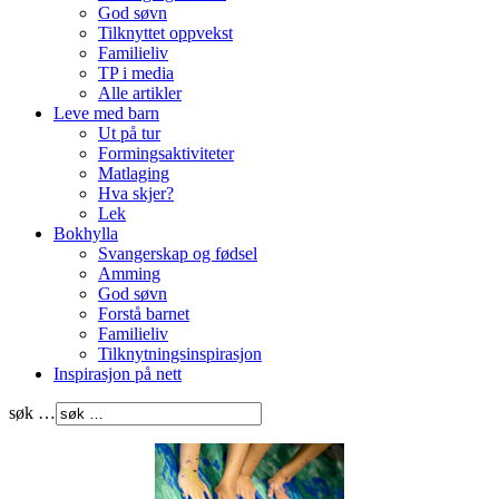
God søvn
Tilknyttet oppvekst
Familieliv
TP i media
Alle artikler
Leve med barn
Ut på tur
Formingsaktiviteter
Matlaging
Hva skjer?
Lek
Bokhylla
Svangerskap og fødsel
Amming
God søvn
Forstå barnet
Familieliv
Tilknytningsinspirasjon
Inspirasjon på nett
søk …