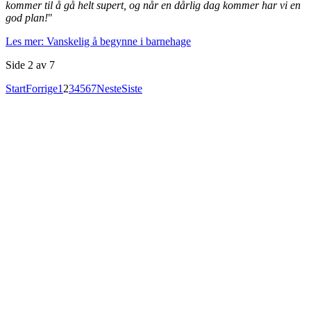
kommer til å gå helt supert, og når en dårlig dag kommer har vi en
god plan!
"
Les mer: Vanskelig å begynne i barnehage
Side 2 av 7
Start
Forrige
1
2
3
4
5
6
7
Neste
Siste