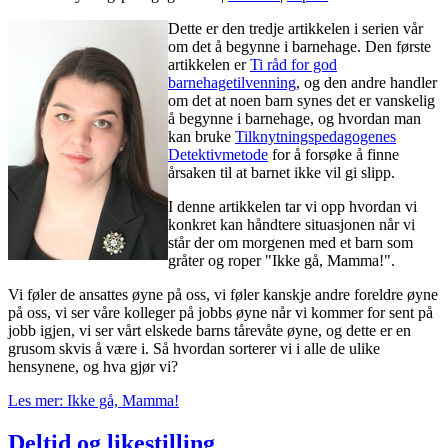
Dette er den tredje artikkelen i serien vår
om det å begynne i barnehage. Den første
artikkelen er
Ti råd for god
barnehagetilvenning
, og den andre handler
om det at noen barn synes det er vanskelig
å begynne i barnehage, og hvordan man
kan bruke
Tilknytningspedagogenes
Detektivmetode
for å forsøke å finne
årsaken til at barnet ikke vil gi slipp.
I denne artikkelen tar vi opp hvordan vi
konkret kan håndtere situasjonen når vi
står der om morgenen med et barn som
gråter og roper "Ikke gå, Mamma!".
Vi føler de ansattes øyne på oss, vi føler kanskje andre foreldre øyne
på oss, vi ser våre kolleger på jobbs øyne når vi kommer for sent på
jobb igjen, vi ser vårt elskede barns tårevåte øyne, og dette er en
grusom skvis å være i. Så hvordan sorterer vi i alle de ulike
hensynene, og hva gjør vi?
Les mer: Ikke gå, Mamma!
Deltid og likestilling