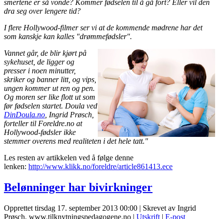
smertene er så vonde? Kommer fødselen til å gå fort? Eller vil den
dra seg over lengere tid?
I flere Hollywood-filmer ser vi at de kommende mødrene har det
som kanskje kan kalles "drømmefødsler".
Vannet går, de blir kjørt på
sykehuset, de ligger og
presser i noen minutter,
skriker og banner litt, og vips,
ungen kommer ut ren og pen.
Og moren ser like flott ut som
før fødselen startet.
Doula ved
DinDoula.no
, Ingrid Prøsch,
forteller til Foreldre.no at
Hollywood-fødsler ikke
stemmer overens med realiteten i det hele tatt."
Les resten av artikkelen ved å følge denne
lenken:
http://www.klikk.no/foreldre/article861413.ece
Belønninger har bivirkninger
Opprettet tirsdag 17. september 2013 00:00
|
Skrevet av Ingrid
Prøsch, www.tilknytningspedagogene.no
|
Utskrift
|
E-post