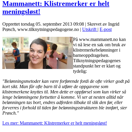
Mammanett: Klistremerker er helt
meningsløst!
Opprettet torsdag 05. september 2013 09:08
|
Skrevet av Ingrid
Prøsch, www.tilknytningspedagogene.no
|
Utskrift
|
E-post
På www.mammanett.no kan
vi nå lese en sak om bruk av
klistremerkebelønninger i
barneoppdragelsen.
Tilknytningspedagogenes
standpunkt her er klart og
tydelig:
"Belønningsmetoder kan være forførende fordi de ofte virker godt på
kort sikt. Man får ofte barn til å utføre de oppgavene som
klistremerkene knyttes til. Men dette er oppførsel som kun virker så
lenge belønningene fortsetter å komme. Vi ser at nesten alltid når
belønningen tas bort, endres adferden tilbake til slik den før, eller
forverres i forhold til tiden før belønningsstrukturen ble innført, sier
Prøsch."
Les mer: Mammanett: Klistremerker er helt meningsløst!