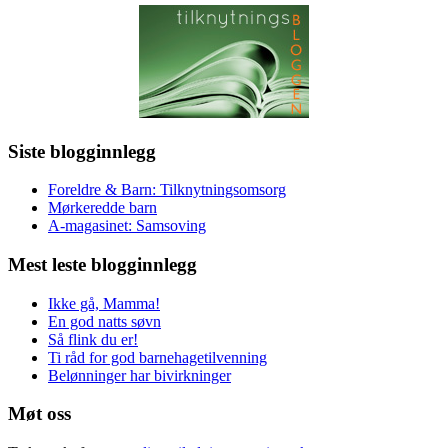
Siste blogginnlegg
Foreldre & Barn: Tilknytningsomsorg
Mørkeredde barn
A-magasinet: Samsoving
Mest leste blogginnlegg
Ikke gå, Mamma!
En god natts søvn
Så flink du er!
Ti råd for god barnehagetilvenning
Belønninger har bivirkninger
Møt oss