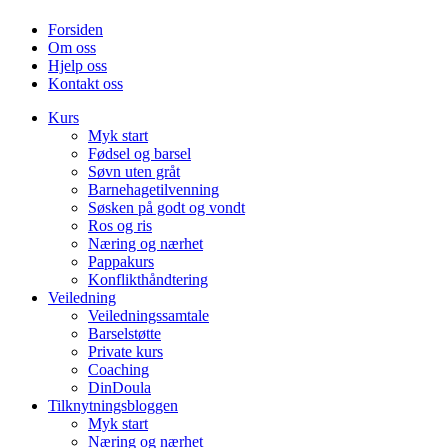
Forsiden
Om oss
Hjelp oss
Kontakt oss
Kurs
Myk start
Fødsel og barsel
Søvn uten gråt
Barnehagetilvenning
Søsken på godt og vondt
Ros og ris
Næring og nærhet
Pappakurs
Konflikthåndtering
Veiledning
Veiledningssamtale
Barselstøtte
Private kurs
Coaching
DinDoula
Tilknytningsbloggen
Myk start
Næring og nærhet