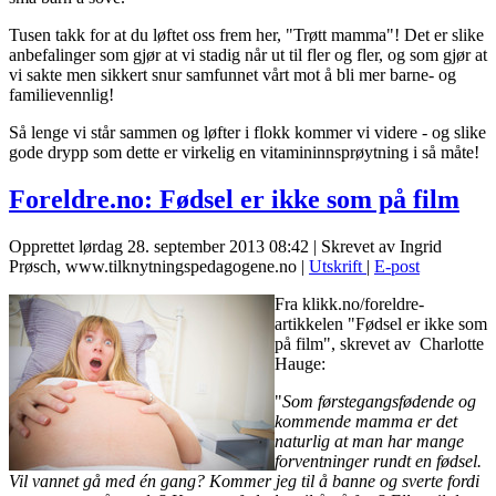
Tusen takk for at du løftet oss frem her, "Trøtt mamma"! Det er slike
anbefalinger som gjør at vi stadig når ut til fler og fler, og som gjør at
vi sakte men sikkert snur samfunnet vårt mot å bli mer barne- og
familievennlig!
Så lenge vi står sammen og løfter i flokk kommer vi videre - og slike
gode drypp som dette er virkelig en vitamininnsprøytning i så måte!
Foreldre.no: Fødsel er ikke som på film
Opprettet lørdag 28. september 2013 08:42
|
Skrevet av Ingrid
Prøsch, www.tilknytningspedagogene.no
|
Utskrift
|
E-post
Fra klikk.no/foreldre-
artikkelen "Fødsel er ikke som
på film", skrevet av Charlotte
Hauge:
"
Som førstegangsfødende og
kommende mamma er det
naturlig at man har mange
forventninger rundt en fødsel.
Vil vannet gå med én gang? Kommer jeg til å banne og sverte fordi