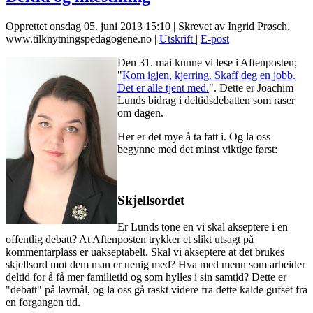
Opprettet onsdag 05. juni 2013 15:10
|
Skrevet av Ingrid Prøsch,
www.tilknytningspedagogene.no
|
Utskrift
|
E-post
Den 31. mai kunne vi lese i Aftenposten;
"
Kom igjen, kjerring. Skaff deg en jobb.
Det er alle tjent med.
". Dette er Joachim
Lunds bidrag i deltidsdebatten som raser
om dagen.
Her er det mye å ta fatt i. Og la oss
begynne med det minst viktige først:
Skjellsordet
Er Lunds tone en vi skal akseptere i en
offentlig debatt? At Aftenposten trykker et slikt utsagt på
kommentarplass er uakseptabelt. Skal vi akseptere at det brukes
skjellsord mot dem man er uenig med? Hva med menn som arbeider
deltid for å få mer familietid og som hylles i sin samtid? Dette er
"debatt" på lavmål, og la oss gå raskt videre fra dette kalde gufset fra
en forgangen tid.