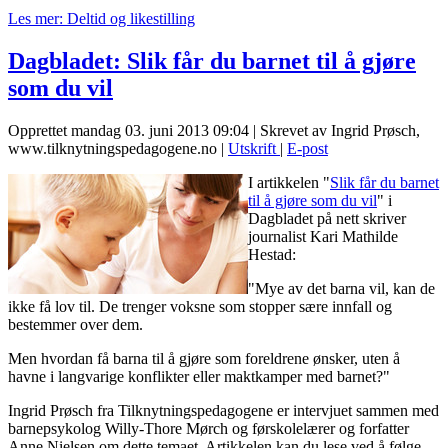
Les mer: Deltid og likestilling
Dagbladet: Slik får du barnet til å gjøre
som du vil
Opprettet mandag 03. juni 2013 09:04
|
Skrevet av Ingrid Prøsch,
www.tilknytningspedagogene.no
|
Utskrift
|
E-post
I artikkelen "
Slik får du barnet
til å gjøre som du vil
" i
Dagbladet på nett skriver
journalist Kari Mathilde
Hestad:
"Mye av det barna vil, kan de
ikke få lov til. De trenger voksne som stopper sære innfall og
bestemmer over dem.
Men hvordan få barna til å gjøre som foreldrene ønsker, uten å
havne i langvarige konflikter eller maktkamper med barnet?"
Ingrid Prøsch fra Tilknytningspedagogene er intervjuet sammen med
barnepsykolog Willy-Thore Mørch og førskolelærer og forfatter
Anne Nielsen om dette temaet. Artikkelen kan du lese ved å følge