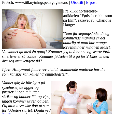
Prøsch, www.tilknytningspedagogene.no
|
Utskrift
|
E-post
Fra klikk.no/foreldre-
artikkelen "Fødsel er ikke som
på film", skrevet av Charlotte
Hauge:
"
Som førstegangsfødende og
kommende mamma er det
naturlig at man har mange
forventninger rundt en fødsel.
Vil vannet gå med én gang? Kommer jeg til å banne og sverte fordi
smertene er så vonde? Kommer fødselen til å gå fort? Eller vil den
dra seg over lengere tid?
I flere Hollywood-filmer ser vi at de kommende mødrene har det
som kanskje kan kalles "drømmefødsler".
Vannet går, de blir kjørt på
sykehuset, de ligger og
presser i noen minutter,
skriker og banner litt, og vips,
ungen kommer ut ren og pen.
Og moren ser like flott ut som
før fødselen startet.
Doula ved