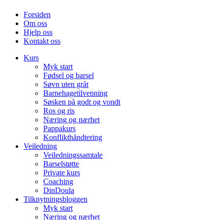
Forsiden
Om oss
Hjelp oss
Kontakt oss
Kurs
Myk start
Fødsel og barsel
Søvn uten gråt
Barnehagetilvenning
Søsken på godt og vondt
Ros og ris
Næring og nærhet
Pappakurs
Konflikthåndtering
Veiledning
Veiledningssamtale
Barselstøtte
Private kurs
Coaching
DinDoula
Tilknytningsbloggen
Myk start
Næring og nærhet