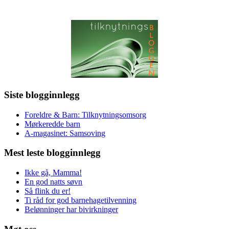
Siste blogginnlegg
Foreldre & Barn: Tilknytningsomsorg
Mørkeredde barn
A-magasinet: Samsoving
Mest leste blogginnlegg
Ikke gå, Mamma!
En god natts søvn
Så flink du er!
Ti råd for god barnehagetilvenning
Belønninger har bivirkninger