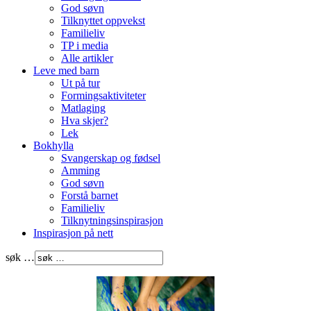
God søvn
Tilknyttet oppvekst
Familieliv
TP i media
Alle artikler
Leve med barn
Ut på tur
Formingsaktiviteter
Matlaging
Hva skjer?
Lek
Bokhylla
Svangerskap og fødsel
Amming
God søvn
Forstå barnet
Familieliv
Tilknytningsinspirasjon
Inspirasjon på nett
søk …