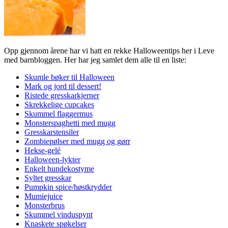
Opp gjennom årene har vi hatt en rekke Halloweentips her i Leve
med barnbloggen. Her har jeg samlet dem alle til en liste:
Skumle bøker til Halloween
Mark og jord til dessert!
Ristede gresskarkjerner
Skrekkelige cupcakes
Skummel flaggermus
Monsterspaghetti med mugg
Gresskarstensiler
Zombiepølser med mugg og gørr
Hekse-gelé
Halloween-lykter
Enkelt hundekostyme
Syltet gresskar
Pumpkin spice/høstkrydder
Mumiejuice
Monsterbrus
Skummel vinduspynt
Knaskete spøkelser