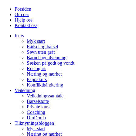
Forsiden
Om oss
Hjelp oss
Kontakt oss
Kurs
Myk start
Fødsel og barsel
Søvn uten gråt
Barnehagetilvenning
Søsken på godt og vondt
Ros og ris
Næring og nærhet
Pappakurs
Konflikthåndtering
Veiledning
Veiledningssamtale
Barselstøtte
Private kurs
Coaching
DinDoula
Tilknytningsbloggen
Myk start
Næring og nærhet