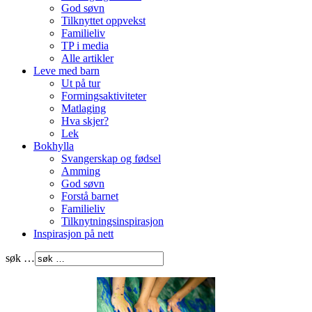
God søvn
Tilknyttet oppvekst
Familieliv
TP i media
Alle artikler
Leve med barn
Ut på tur
Formingsaktiviteter
Matlaging
Hva skjer?
Lek
Bokhylla
Svangerskap og fødsel
Amming
God søvn
Forstå barnet
Familieliv
Tilknytningsinspirasjon
Inspirasjon på nett
søk …