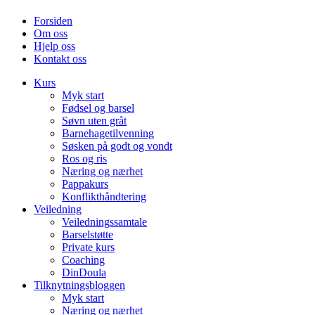
Forsiden
Om oss
Hjelp oss
Kontakt oss
Kurs
Myk start
Fødsel og barsel
Søvn uten gråt
Barnehagetilvenning
Søsken på godt og vondt
Ros og ris
Næring og nærhet
Pappakurs
Konflikthåndtering
Veiledning
Veiledningssamtale
Barselstøtte
Private kurs
Coaching
DinDoula
Tilknytningsbloggen
Myk start
Næring og nærhet