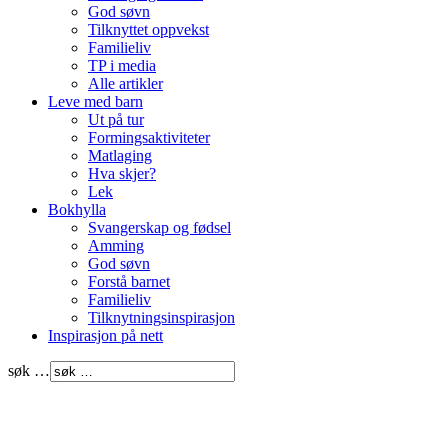
God søvn
Tilknyttet oppvekst
Familieliv
TP i media
Alle artikler
Leve med barn
Ut på tur
Formingsaktiviteter
Matlaging
Hva skjer?
Lek
Bokhylla
Svangerskap og fødsel
Amming
God søvn
Forstå barnet
Familieliv
Tilknytningsinspirasjon
Inspirasjon på nett
søk …