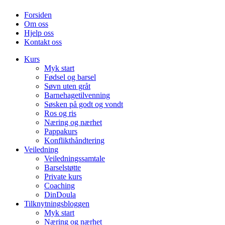
Forsiden
Om oss
Hjelp oss
Kontakt oss
Kurs
Myk start
Fødsel og barsel
Søvn uten gråt
Barnehagetilvenning
Søsken på godt og vondt
Ros og ris
Næring og nærhet
Pappakurs
Konflikthåndtering
Veiledning
Veiledningssamtale
Barselstøtte
Private kurs
Coaching
DinDoula
Tilknytningsbloggen
Myk start
Næring og nærhet