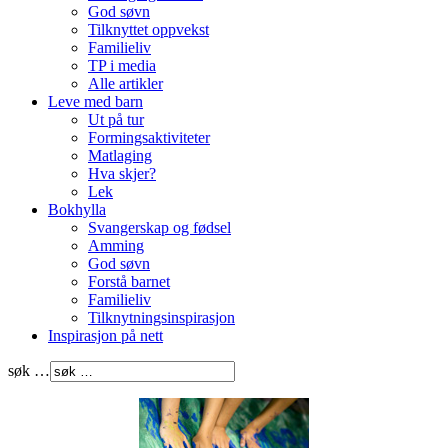
God søvn
Tilknyttet oppvekst
Familieliv
TP i media
Alle artikler
Leve med barn
Ut på tur
Formingsaktiviteter
Matlaging
Hva skjer?
Lek
Bokhylla
Svangerskap og fødsel
Amming
God søvn
Forstå barnet
Familieliv
Tilknytningsinspirasjon
Inspirasjon på nett
søk …