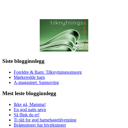
Siste blogginnlegg
Foreldre & Barn: Tilknytningsomsorg
Mørkeredde barn
A-magasinet: Samsoving
Mest leste blogginnlegg
Ikke gå, Mamma!
En god natts søvn
Så flink du er!
Ti råd for god barnehagetilvenning
Belønninger har bivirkninger