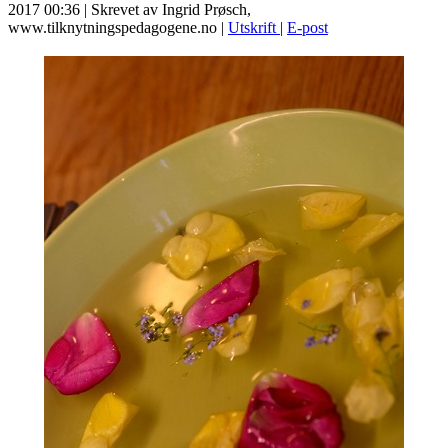
2017 00:36
|
Skrevet av Ingrid Prøsch,
www.tilknytningspedagogene.no
|
Utskrift
|
E-post