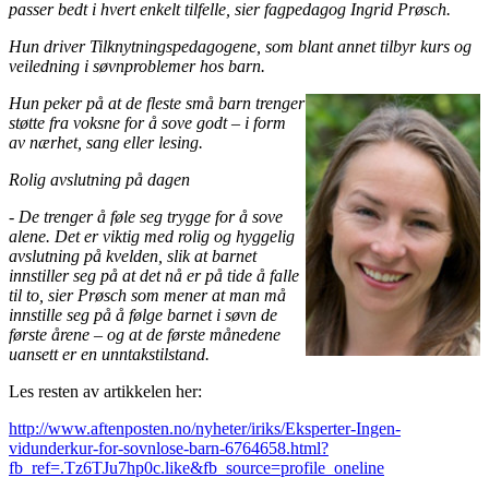
passer bedt i hvert enkelt tilfelle, sier fagpedagog Ingrid Prøsch.
Hun driver Tilknytningspedagogene, som blant annet tilbyr kurs og
veiledning i søvnproblemer hos barn.
Hun peker på at de fleste små barn trenger
støtte fra voksne for å sove godt – i form
av nærhet, sang eller lesing.
Rolig avslutning på dagen
- De trenger å føle seg trygge for å sove
alene. Det er viktig med rolig og hyggelig
avslutning på kvelden, slik at barnet
innstiller seg på at det nå er på tide å falle
til to, sier Prøsch som mener at man må
innstille seg på å følge barnet i søvn de
første årene – og at de første månedene
uansett er en unntakstilstand.
Les resten av artikkelen her:
http://www.aftenposten.no/nyheter/iriks/Eksperter-Ingen-
vidunderkur-for-sovnlose-barn-6764658.html?
fb_ref=.Tz6TJu7hp0c.like&fb_source=profile_oneline