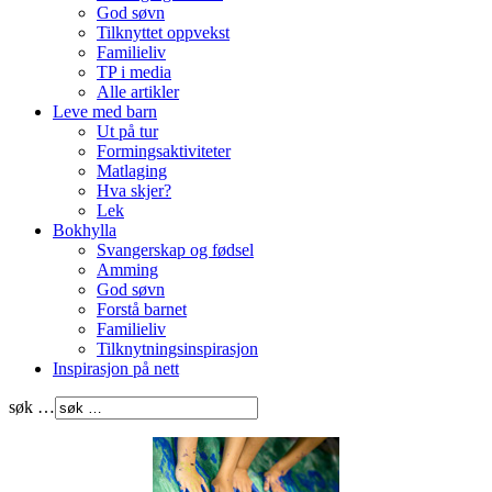
God søvn
Tilknyttet oppvekst
Familieliv
TP i media
Alle artikler
Leve med barn
Ut på tur
Formingsaktiviteter
Matlaging
Hva skjer?
Lek
Bokhylla
Svangerskap og fødsel
Amming
God søvn
Forstå barnet
Familieliv
Tilknytningsinspirasjon
Inspirasjon på nett
søk …