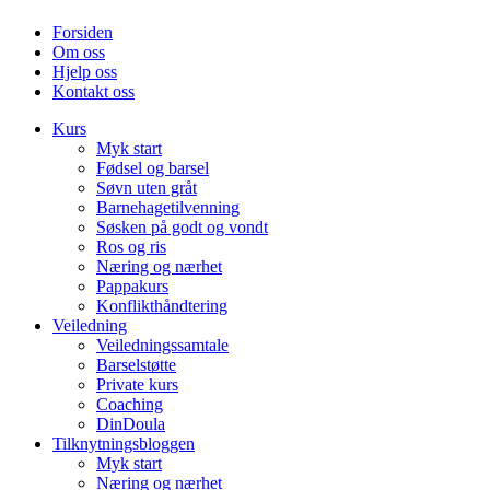
Forsiden
Om oss
Hjelp oss
Kontakt oss
Kurs
Myk start
Fødsel og barsel
Søvn uten gråt
Barnehagetilvenning
Søsken på godt og vondt
Ros og ris
Næring og nærhet
Pappakurs
Konflikthåndtering
Veiledning
Veiledningssamtale
Barselstøtte
Private kurs
Coaching
DinDoula
Tilknytningsbloggen
Myk start
Næring og nærhet