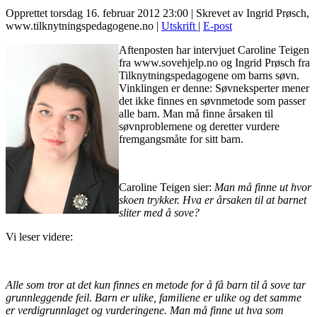
Opprettet torsdag 16. februar 2012 23:00
|
Skrevet av Ingrid Prøsch,
www.tilknytningspedagogene.no
|
Utskrift
|
E-post
Aftenposten har intervjuet Caroline Teigen
fra www.sovehjelp.no og Ingrid Prøsch fra
Tilknytningspedagogene om barns søvn.
Vinklingen er denne: Søvneksperter mener
det ikke finnes en søvnmetode som passer
alle barn. Man må finne årsaken til
søvnproblemene og deretter vurdere
fremgangsmåte for sitt barn.
Caroline Teigen sier:
Man må finne ut hvor
skoen trykker. Hva er årsaken til at barnet
sliter med å sove?
Vi leser videre:
Alle som tror at det kun finnes en metode for å få barn til å sove tar
grunnleggende feil. Barn er ulike, familiene er ulike og det samme
er verdigrunnlaget og vurderingene. Man må finne ut hva som