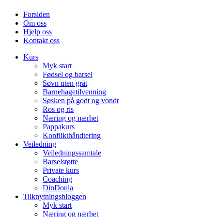
Forsiden
Om oss
Hjelp oss
Kontakt oss
Kurs
Myk start
Fødsel og barsel
Søvn uten gråt
Barnehagetilvenning
Søsken på godt og vondt
Ros og ris
Næring og nærhet
Pappakurs
Konflikthåndtering
Veiledning
Veiledningssamtale
Barselstøtte
Private kurs
Coaching
DinDoula
Tilknytningsbloggen
Myk start
Næring og nærhet