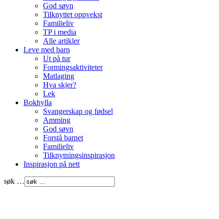
God søvn
Tilknyttet oppvekst
Familieliv
TP i media
Alle artikler
Leve med barn
Ut på tur
Formingsaktiviteter
Matlaging
Hva skjer?
Lek
Bokhylla
Svangerskap og fødsel
Amming
God søvn
Forstå barnet
Familieliv
Tilknytningsinspirasjon
Inspirasjon på nett
søk …