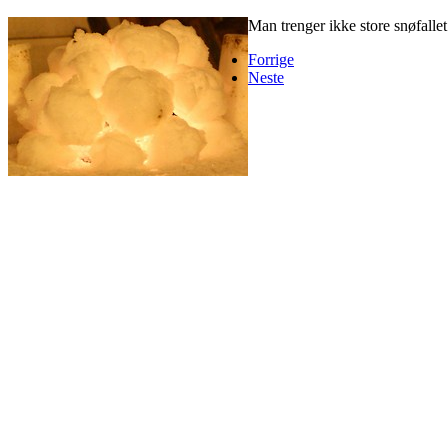
Man trenger ikke store snøfallet 
Forrige
Neste