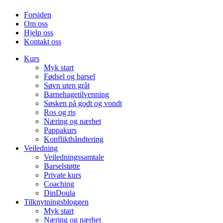
Forsiden
Om oss
Hjelp oss
Kontakt oss
Kurs
Myk start
Fødsel og barsel
Søvn uten gråt
Barnehagetilvenning
Søsken på godt og vondt
Ros og ris
Næring og nærhet
Pappakurs
Konflikthåndtering
Veiledning
Veiledningssamtale
Barselstøtte
Private kurs
Coaching
DinDoula
Tilknytningsbloggen
Myk start
Næring og nærhet