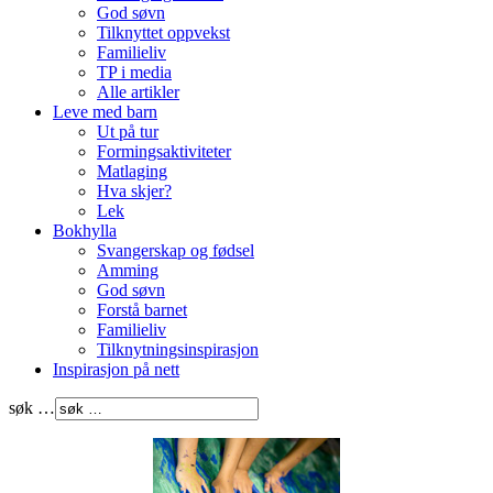
God søvn
Tilknyttet oppvekst
Familieliv
TP i media
Alle artikler
Leve med barn
Ut på tur
Formingsaktiviteter
Matlaging
Hva skjer?
Lek
Bokhylla
Svangerskap og fødsel
Amming
God søvn
Forstå barnet
Familieliv
Tilknytningsinspirasjon
Inspirasjon på nett
søk …