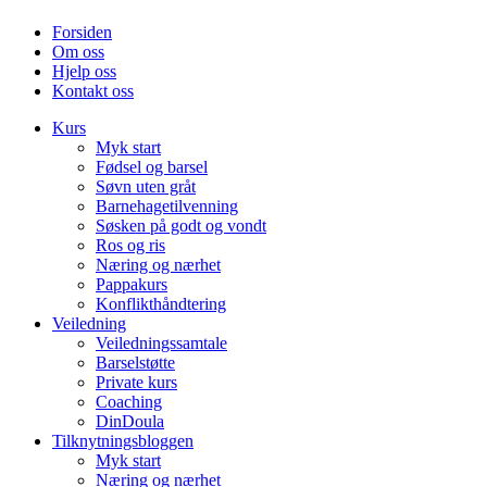
Forsiden
Om oss
Hjelp oss
Kontakt oss
Kurs
Myk start
Fødsel og barsel
Søvn uten gråt
Barnehagetilvenning
Søsken på godt og vondt
Ros og ris
Næring og nærhet
Pappakurs
Konflikthåndtering
Veiledning
Veiledningssamtale
Barselstøtte
Private kurs
Coaching
DinDoula
Tilknytningsbloggen
Myk start
Næring og nærhet