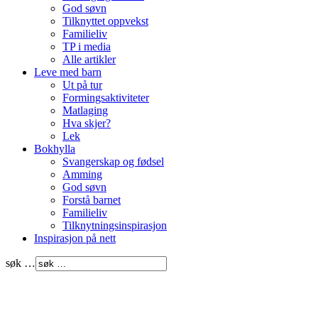
God søvn
Tilknyttet oppvekst
Familieliv
TP i media
Alle artikler
Leve med barn
Ut på tur
Formingsaktiviteter
Matlaging
Hva skjer?
Lek
Bokhylla
Svangerskap og fødsel
Amming
God søvn
Forstå barnet
Familieliv
Tilknytningsinspirasjon
Inspirasjon på nett
søk …