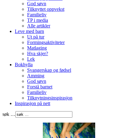
God søvn
Tilknyttet oppvekst
Familieliv
TP i media
Alle artikler
Leve med barn
Ut på tur
Formingsaktiviteter
Matlaging
Hva skjer?
Lek
Bokhylla
Svangerskap og fødsel
Amming
God søvn
Forstå barnet
Familieliv
Tilknytningsinspirasjon
Inspirasjon på nett
søk …