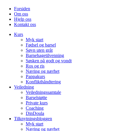
Forsiden
Om oss
Hjelp oss
Kontakt oss
Kurs
Myk start
Fødsel og barsel
Søvn uten gråt
Barnehagetilvenning
Søsken på godt og vondt
Ros og ris
Næring og nærhet
Pappakurs
Konflikthåndtering
Veiledning
Veiledningssamtale
Barselstøtte
Private kurs
Coaching
DinDoula
Tilknytningsbloggen
Myk start
Næring og nærhet