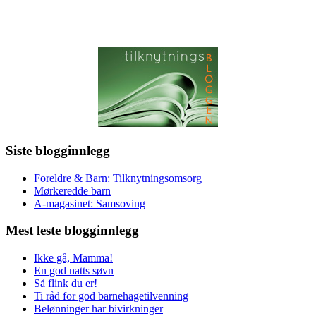
Siste blogginnlegg
Foreldre & Barn: Tilknytningsomsorg
Mørkeredde barn
A-magasinet: Samsoving
Mest leste blogginnlegg
Ikke gå, Mamma!
En god natts søvn
Så flink du er!
Ti råd for god barnehagetilvenning
Belønninger har bivirkninger