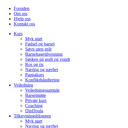
Forsiden
Om oss
Hjelp oss
Kontakt oss
Kurs
Myk start
Fødsel og barsel
Søvn uten gråt
Barnehagetilvenning
Søsken på godt og vondt
Ros og ris
Næring og nærhet
Pappakurs
Konflikthåndtering
Veiledning
Veiledningssamtale
Barselstøtte
Private kurs
Coaching
DinDoula
Tilknytningsbloggen
Myk start
Næring og nærhet