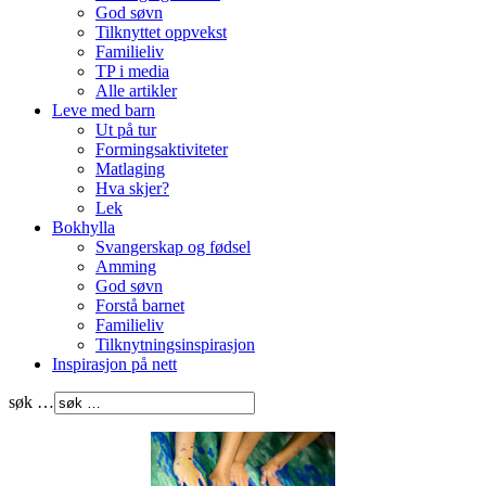
God søvn
Tilknyttet oppvekst
Familieliv
TP i media
Alle artikler
Leve med barn
Ut på tur
Formingsaktiviteter
Matlaging
Hva skjer?
Lek
Bokhylla
Svangerskap og fødsel
Amming
God søvn
Forstå barnet
Familieliv
Tilknytningsinspirasjon
Inspirasjon på nett
søk …