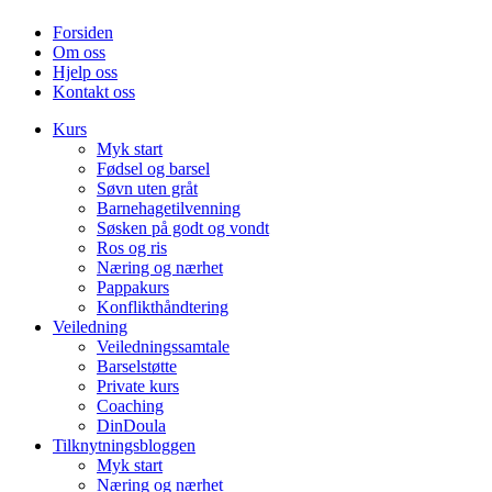
Forsiden
Om oss
Hjelp oss
Kontakt oss
Kurs
Myk start
Fødsel og barsel
Søvn uten gråt
Barnehagetilvenning
Søsken på godt og vondt
Ros og ris
Næring og nærhet
Pappakurs
Konflikthåndtering
Veiledning
Veiledningssamtale
Barselstøtte
Private kurs
Coaching
DinDoula
Tilknytningsbloggen
Myk start
Næring og nærhet