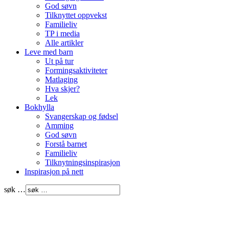
God søvn
Tilknyttet oppvekst
Familieliv
TP i media
Alle artikler
Leve med barn
Ut på tur
Formingsaktiviteter
Matlaging
Hva skjer?
Lek
Bokhylla
Svangerskap og fødsel
Amming
God søvn
Forstå barnet
Familieliv
Tilknytningsinspirasjon
Inspirasjon på nett
søk …