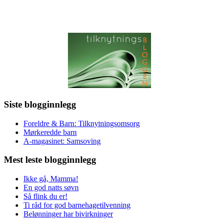
Siste blogginnlegg
Foreldre & Barn: Tilknytningsomsorg
Mørkeredde barn
A-magasinet: Samsoving
Mest leste blogginnlegg
Ikke gå, Mamma!
En god natts søvn
Så flink du er!
Ti råd for god barnehagetilvenning
Belønninger har bivirkninger