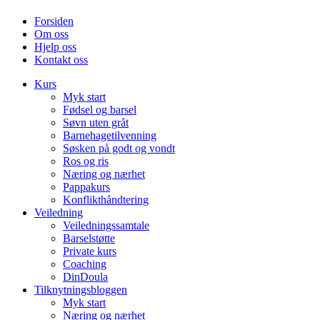
Forsiden
Om oss
Hjelp oss
Kontakt oss
Kurs
Myk start
Fødsel og barsel
Søvn uten gråt
Barnehagetilvenning
Søsken på godt og vondt
Ros og ris
Næring og nærhet
Pappakurs
Konflikthåndtering
Veiledning
Veiledningssamtale
Barselstøtte
Private kurs
Coaching
DinDoula
Tilknytningsbloggen
Myk start
Næring og nærhet