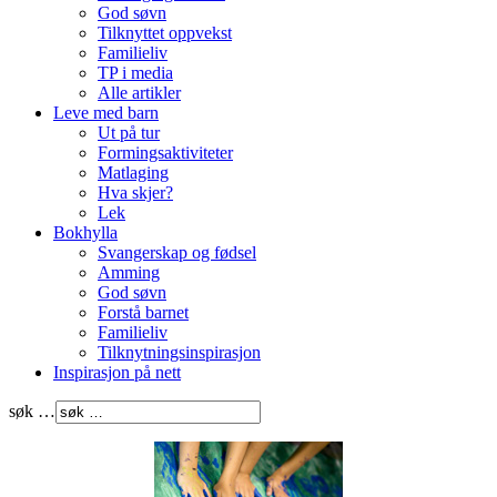
God søvn
Tilknyttet oppvekst
Familieliv
TP i media
Alle artikler
Leve med barn
Ut på tur
Formingsaktiviteter
Matlaging
Hva skjer?
Lek
Bokhylla
Svangerskap og fødsel
Amming
God søvn
Forstå barnet
Familieliv
Tilknytningsinspirasjon
Inspirasjon på nett
søk …