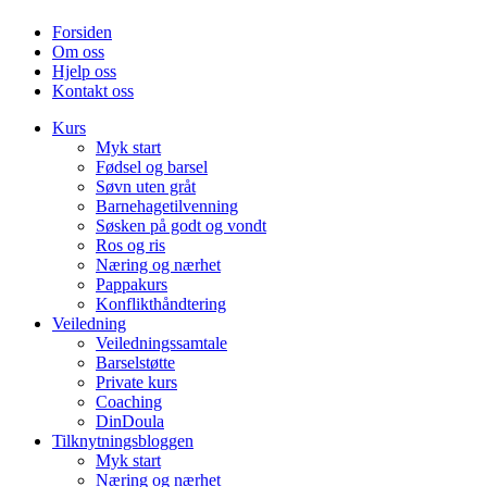
Forsiden
Om oss
Hjelp oss
Kontakt oss
Kurs
Myk start
Fødsel og barsel
Søvn uten gråt
Barnehagetilvenning
Søsken på godt og vondt
Ros og ris
Næring og nærhet
Pappakurs
Konflikthåndtering
Veiledning
Veiledningssamtale
Barselstøtte
Private kurs
Coaching
DinDoula
Tilknytningsbloggen
Myk start
Næring og nærhet