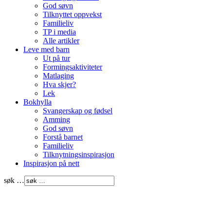
God søvn
Tilknyttet oppvekst
Familieliv
TP i media
Alle artikler
Leve med barn
Ut på tur
Formingsaktiviteter
Matlaging
Hva skjer?
Lek
Bokhylla
Svangerskap og fødsel
Amming
God søvn
Forstå barnet
Familieliv
Tilknytningsinspirasjon
Inspirasjon på nett
søk …