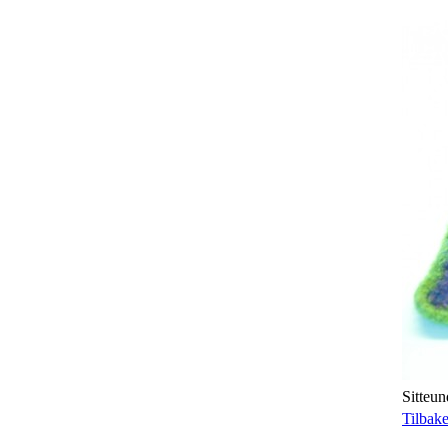
Sitteun
Tilbak