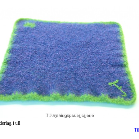
derlag i ull
e
Ti