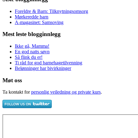
Foreldre & Barn: Tilknytningsomsorg
Mørkeredde barn
A-magasinet: Samsoving
Mest leste blogginnlegg
Ikke gå, Mamma!
En god natts søvn
Så flink du er!
Ti råd for god barnehagetilvenning
Belønninger har bivirkninger
Møt oss
Ta kontakt for
personlig veiledning og private kurs
.