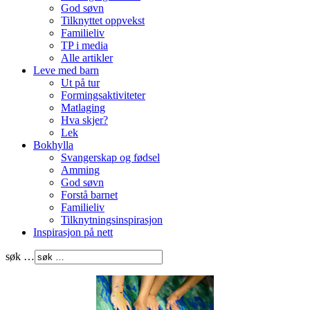
God søvn
Tilknyttet oppvekst
Familieliv
TP i media
Alle artikler
Leve med barn
Ut på tur
Formingsaktiviteter
Matlaging
Hva skjer?
Lek
Bokhylla
Svangerskap og fødsel
Amming
God søvn
Forstå barnet
Familieliv
Tilknytningsinspirasjon
Inspirasjon på nett
søk …