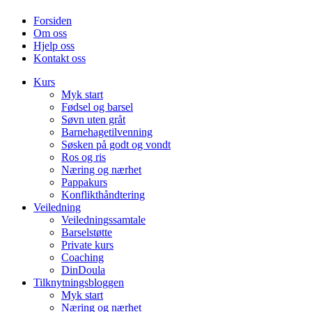
Forsiden
Om oss
Hjelp oss
Kontakt oss
Kurs
Myk start
Fødsel og barsel
Søvn uten gråt
Barnehagetilvenning
Søsken på godt og vondt
Ros og ris
Næring og nærhet
Pappakurs
Konflikthåndtering
Veiledning
Veiledningssamtale
Barselstøtte
Private kurs
Coaching
DinDoula
Tilknytningsbloggen
Myk start
Næring og nærhet