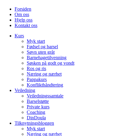
Forsiden
Om oss
Hjelp oss
Kontakt oss
Kurs
Myk start
Fødsel og barsel
Søvn uten gråt
Barnehagetilvenning
Søsken på godt og vondt
Ros og ris
Næring og nærhet
Pappakurs
Konflikthåndtering
Veiledning
Veiledningssamtale
Barselstøtte
Private kurs
Coaching
DinDoula
Tilknytningsbloggen
Myk start
Næring og nærhet