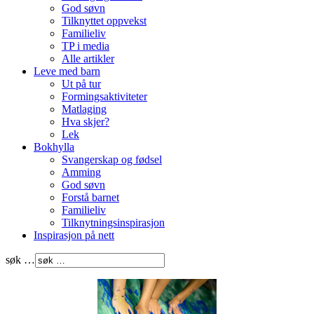
God søvn
Tilknyttet oppvekst
Familieliv
TP i media
Alle artikler
Leve med barn
Ut på tur
Formingsaktiviteter
Matlaging
Hva skjer?
Lek
Bokhylla
Svangerskap og fødsel
Amming
God søvn
Forstå barnet
Familieliv
Tilknytningsinspirasjon
Inspirasjon på nett
søk …