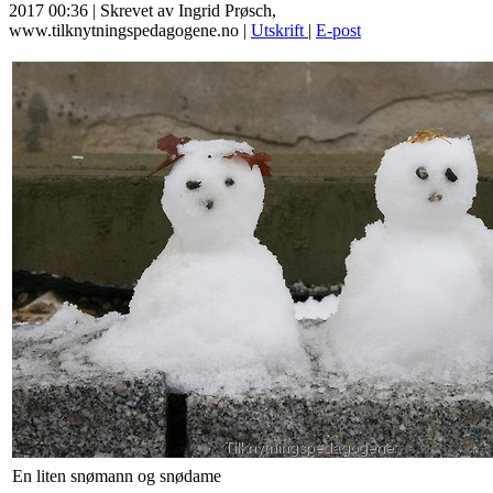
2017 00:36
|
Skrevet av Ingrid Prøsch,
www.tilknytningspedagogene.no
|
Utskrift
|
E-post
En liten snømann og snødame