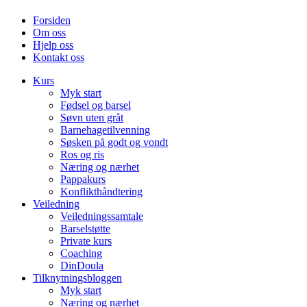
Forsiden
Om oss
Hjelp oss
Kontakt oss
Kurs
Myk start
Fødsel og barsel
Søvn uten gråt
Barnehagetilvenning
Søsken på godt og vondt
Ros og ris
Næring og nærhet
Pappakurs
Konflikthåndtering
Veiledning
Veiledningssamtale
Barselstøtte
Private kurs
Coaching
DinDoula
Tilknytningsbloggen
Myk start
Næring og nærhet