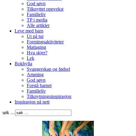
God søvn
Tilknyttet oppvekst
Familieliv
TP i media
Alle artikler
Leve med barn
Ut på tur
Formingsaktiviteter
Matlaging
Hva skjer?
Lek
Bokhylla
Svangerskap og fødsel
Amming
God søvn
Forstå barnet
Familieliv
Tilknytningsinspirasjon
Inspirasjon på nett
søk …