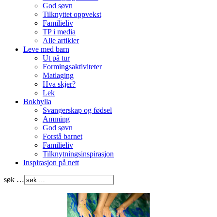
God søvn
Tilknyttet oppvekst
Familieliv
TP i media
Alle artikler
Leve med barn
Ut på tur
Formingsaktiviteter
Matlaging
Hva skjer?
Lek
Bokhylla
Svangerskap og fødsel
Amming
God søvn
Forstå barnet
Familieliv
Tilknytningsinspirasjon
Inspirasjon på nett
søk …