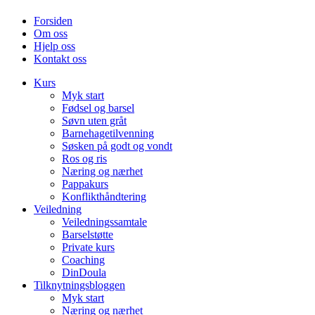
Forsiden
Om oss
Hjelp oss
Kontakt oss
Kurs
Myk start
Fødsel og barsel
Søvn uten gråt
Barnehagetilvenning
Søsken på godt og vondt
Ros og ris
Næring og nærhet
Pappakurs
Konflikthåndtering
Veiledning
Veiledningssamtale
Barselstøtte
Private kurs
Coaching
DinDoula
Tilknytningsbloggen
Myk start
Næring og nærhet