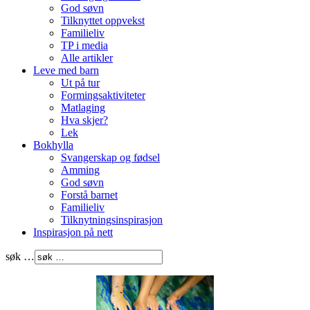
God søvn
Tilknyttet oppvekst
Familieliv
TP i media
Alle artikler
Leve med barn
Ut på tur
Formingsaktiviteter
Matlaging
Hva skjer?
Lek
Bokhylla
Svangerskap og fødsel
Amming
God søvn
Forstå barnet
Familieliv
Tilknytningsinspirasjon
Inspirasjon på nett
søk …