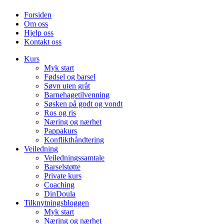
Forsiden
Om oss
Hjelp oss
Kontakt oss
Kurs
Myk start
Fødsel og barsel
Søvn uten gråt
Barnehagetilvenning
Søsken på godt og vondt
Ros og ris
Næring og nærhet
Pappakurs
Konflikthåndtering
Veiledning
Veiledningssamtale
Barselstøtte
Private kurs
Coaching
DinDoula
Tilknytningsbloggen
Myk start
Næring og nærhet