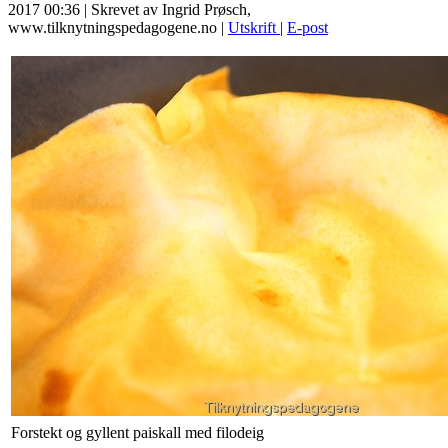
2017 00:36
|
Skrevet av Ingrid Prøsch,
www.tilknytningspedagogene.no
|
Utskrift
|
E-post
Forstekt og gyllent paiskall med filodeig