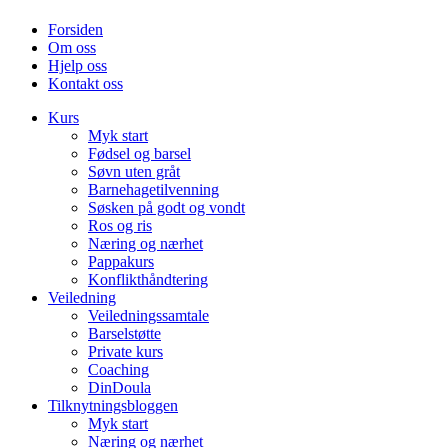
Forsiden
Om oss
Hjelp oss
Kontakt oss
Kurs
Myk start
Fødsel og barsel
Søvn uten gråt
Barnehagetilvenning
Søsken på godt og vondt
Ros og ris
Næring og nærhet
Pappakurs
Konflikthåndtering
Veiledning
Veiledningssamtale
Barselstøtte
Private kurs
Coaching
DinDoula
Tilknytningsbloggen
Myk start
Næring og nærhet