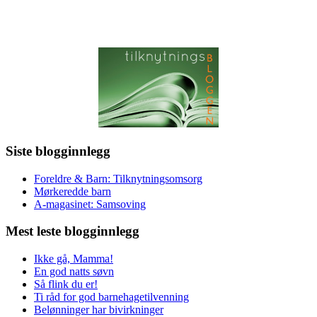
Siste blogginnlegg
Foreldre & Barn: Tilknytningsomsorg
Mørkeredde barn
A-magasinet: Samsoving
Mest leste blogginnlegg
Ikke gå, Mamma!
En god natts søvn
Så flink du er!
Ti råd for god barnehagetilvenning
Belønninger har bivirkninger