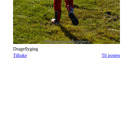
Drageflyging
Tilbake
Til posten