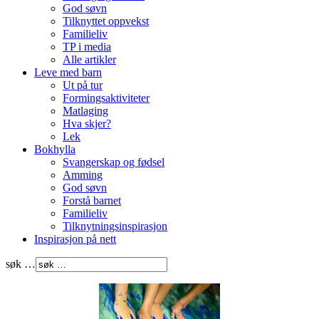
God søvn
Tilknyttet oppvekst
Familieliv
TP i media
Alle artikler
Leve med barn
Ut på tur
Formingsaktiviteter
Matlaging
Hva skjer?
Lek
Bokhylla
Svangerskap og fødsel
Amming
God søvn
Forstå barnet
Familieliv
Tilknytningsinspirasjon
Inspirasjon på nett
søk …